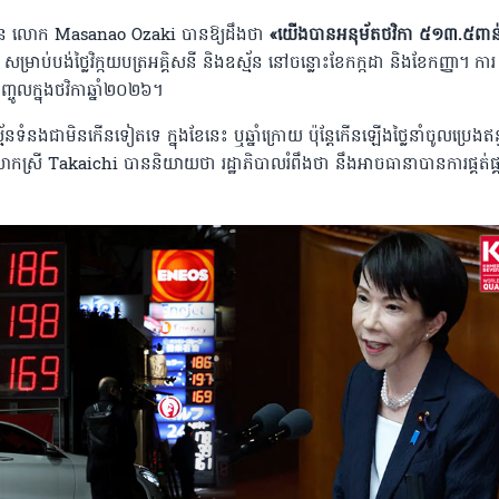
ីជប៉ុន លោក Masanao Ozaki បានឱ្យដឹងថា
«យើងបានអនុម័តថវិកា ៥១៣.៥ពា
»
សម្រាប់បង់ថ្លៃវិក្កយបត្រអគ្គិសនី និងឧស្ម័ន នៅចន្លោះខែកក្កដា និងខែកញ្ញា។ ការ
ចូលក្នុងថវិកាឆ្នាំ២០២៦។
នទំនងជាមិនកើនទៀតទេ ក្នុងខែនេះ ឬឆ្នាំក្រោយ ប៉ុន្តែកើនឡើងថ្លៃនាំចូលប្រេងឥន
្រី Takaichi បាន​និយាយ​ថា រដ្ឋាភិបាល​រំពឹង​ថា​ នឹង​អាច​ធានា​បាន​ការ​ផ្គត់ផ្គង