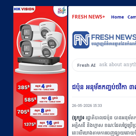
FRESH NEWS+
Home
Cam
ask about anyt
Fresh AI
ជប៉ុន អ​នុម័តកញ្ចប់ថវិកា
26-05-2026 15:33
(តូក្យូ)៖
រដ្ឋាភិបាលជប៉ុន បានអនុម័តកញ
អគ្គិសនី និងហ្គាស ខណៈដែលថ្លៃប្រើ
នេះបើយោងតាមការចេញផ្សាយដោយទីភ្ន