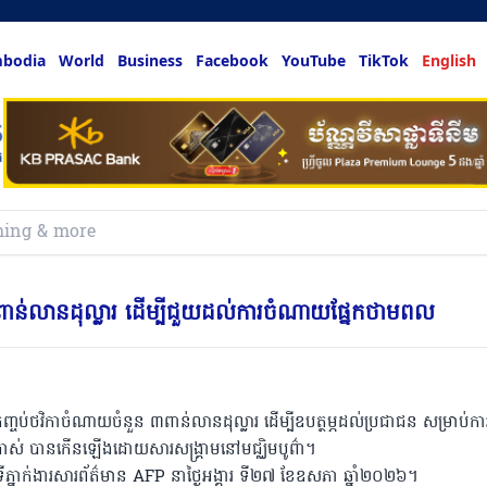
bodia
World
Business
Facebook
YouTube
TikTok
English
hing & more
 ៣ពាន់លានដុល្លារ ដើម្បីជួយដល់ការចំណាយផ្នែកថាមពល
្ចប់ថវិកាចំណាយចំនួន ៣ពាន់លានដុល្លារ ដើម្បីឧបត្ថម្ភដល់ប្រជាជន សម្រាប់ការប
ប្រាស់ បានកើនឡើងដោយសារសង្គ្រាមនៅមជ្ឈិមបូព៌ា។
ាក់ងារសារព័ត៌មាន AFP នាថ្ងៃអង្គារ ទី២៧ ខែឧសភា ឆ្នាំ២០២៦។