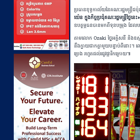
ប្រធានខុទ្ធកាល័យនៃគណៈរដ្ឋមន្រ្ត
យ៉េន ក្នុងកិច្ចប្រជុំគណៈរដ្ឋមន្ត្រីថ្ងៃនេះ
ឧបត្ថម្ភធនបានមកពីទុនបម្រុង ដែលបញ្
តាមលោក Ozaki ថ្លៃអគ្គិសនី និងឧស្ម័
នឹងក្លាយជាកត្តាមួយបន្ទាប់ពីនោះ។ លោកស
ប្រេង រហូត​ដល់​រដូវ​ផ្ការីក​ក្រោយ៕