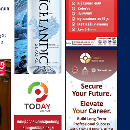
ន់លាន
្ធនៈ
់​