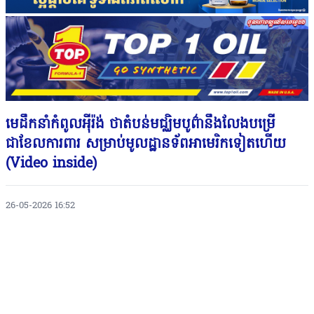
មេដឹកនាំកំពូលអ៉ីរ៉ង់ ថាតំបន់មជ្ឈិមបូព៌ានឹងលែងបម្រើ
ជាខែលការពារ សម្រាប់មូលដ្ឋានទ័ពអាមេរិកទៀតហើយ
(Video inside)
26-05-2026 16:52