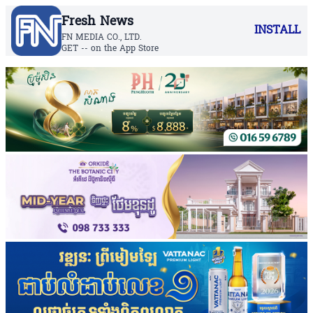
Fresh News
INSTALL
FN MEDIA CO., LTD.
GET -- on the App Store