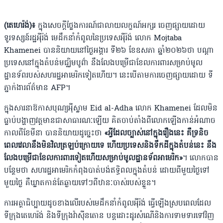
(តេហេរ៉ង់)៖
ក្នុងសេចក្តីថ្លែងការណ៍ជាលាយលក្ខណ៍អក្សរ ចេញផ្សាយដោយ
ទូរទស្សន៍រដ្ឋអ៉ីរ៉ង់ មេដឹកនាំកំពូលនៃប្រទេសអ៉ីរ៉ង់ លោក Mojtaba
Khamenei បាននិយាយនៅថ្ងៃអង្គារ ទី២៦ ខែឧសភា ឆ្នាំ២០២៦ថា បណ្តា
ប្រទេសនៅក្នុងតំបន់មជ្ឈិមបូព៌ា នឹងលែង​បម្រើជាខែលការពារសម្រាប់មូល
ដ្ឋានទ័ពរបស់សហរដ្ឋអាមេរិកទៀតហើយ។ នេះបើតាមការចេញផ្សាយដោយ ទី
ភ្នាក់ងារព័ត៌មាន AFP។
ក្នុងសារនាឱកាសបុណ្យអ៉ីស្លាម Eid al-Adha លោក Khamenei ដែលមិន
ធ្លាប់បង្ហាញវត្តមានជាសាធារណៈឡើយ គិតចាប់តាំងពីលោកឡើងកាន់អំណាច
កាលពីខែមីនា បាននិយាយដូច្នេះថា
«អ្វីដែលច្បាស់នៅក្នុងរឿងនេះ គឺទ្រនិច
ពេលវេលានឹងមិនវិលត្រឡប់ក្រោយទេ ហើយប្រទេសនិងទឹកដីក្នុងតំបន់នេះ នឹង
លែងបម្រើជាខែលការពារទៀតហើយ​សម្រាប់មូលដ្ឋានទ័ពអាមេរិក»
។ លោកបាន
បន្ថែមថា សហរដ្ឋអាមេរិកកំពុងបាត់បង់ឥទ្ធិពលក្នុងតំបន់ ដោយពីមួយថ្ងៃទៅ
មួយថ្ងៃ គឺឃ្លាតកាន់តែឆ្ងាយទៅៗពីឋានៈចាស់របស់ខ្លួន។
ការអត្ថាធិប្បាយដូចខាងលើរបស់មេដឹកនាំកំពូលអ៉ីរ៉ង់ ធ្វើឡើងស្របពេលដែល
ទីក្រុងតេហេរ៉ង់ និងទីក្រុងវ៉ាស៉ីនតោន បន្តដោះដូរសំណើនិងការទាមទារទៅវិញ