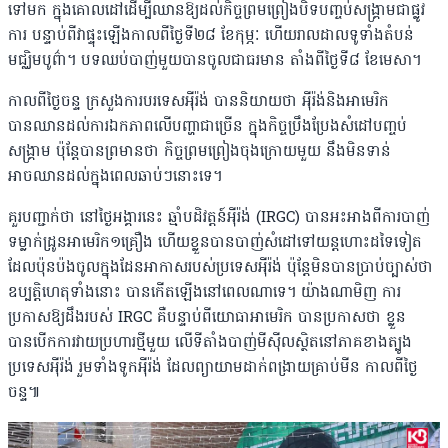
ទៅមក ក្នុងគោលដៅដើម្បីឈានឱ្យដល់កិច្ចព្រមព្រៀងបិទបញ្ចប់សង្រ្គាមជាផ្លូវ
ការ បន្ទាប់ពីវាផ្ទុះឡើងកាលពីថ្ងៃទី២៨ ខែកុម្ភៈ ហើយរាលដាលទូទាំងតំបន់
មជ្ឈិមបូព៌ា។ បទឈប់បាញ់មួយបានចូលជាធរមាន តាំងពីថ្ងៃទី៨ ខែមេសា។
កាលពីថ្ងៃចន្ទ ក្រសួងការបរទេសអ៉ីរ៉ង់ បាននិយាយថា អ៉ីរ៉ង់និងអាមេរិក
បានឈានដល់ការឯកភាពលើបញ្ហាជាច្រើន ក្នុងកិច្ចប្រឹងប្រែងសំដៅបញ្ចប់
សង្រ្គាម ប៉ុន្តែបានព្រមានថា កិច្ចព្រមព្រៀងចុងក្រោយមួយ នឹងមិនទាន់
អាចឈានដល់ក្នុងពេលឆាប់ៗនោះទេ។
គួរបញ្ជាក់ថា នៅថ្ងៃអង្គារនេះ ឆ្មាំបដិវត្តន៍អ៉ីរ៉ង់ (IRGC) បានអះអាងពីការបាញ់
ទម្លាក់ដ្រូនអាមេរិក១គ្រឿង ហើយខ្លួនបានបាញ់សំដៅទៅយន្តហោះដទៃទៀត
ដែលប៉ុនប៉ងចូលក្នុងដែនអាកាសរបស់ប្រទេសអ៉ីរ៉ង់ ប៉ុន្តែមិនបានប្រាប់ច្បាស់ថា
ឧប្បត្តិហេតុទាំងនោះ បានកើតឡើងនៅពេលណាទេ។ យ៉ាងណាមិញ ការ
ប្រកាសឱ្យដឹងរបស់ IRGC គឺបន្ទាប់ពីយោធាអាមេរិក បានប្រកាសថា ខ្លួន
បានបើកការវាយប្រហារថ្មីមួយ លើទីតាំងបាញ់មីស៉ីលស្ថិតនៅភាគខាងត្បូង
ប្រទេសអ៉ីរ៉ង់ រួមទាំងទូកអ៉ីរ៉ង់ ដែលព្យាយាមដាក់ពង្រាយគ្រាប់មីន កាលពីថ្ងៃ
ចន្ទ៕