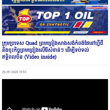
ក្រុមប្រទេស Quad ព្រមព្រៀងសាងសង់កំពង់ផែនៅហ្វីជី
និងចុះកិច្ចព្រមព្រៀងលើរ៉ែសំខាន់ៗ ដើម្បីទប់ទល់
ឥទ្ធិពលចិន (Video inside)
26-05-2026 19:53