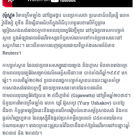
(ម៉ូស្គូ)៖
វិមានក្រឹមឡាំង នៅថ្ងៃអង្គារ បានប្រកាសថា ប្រធានាធិបតីរុស្ស៊ី លោក
វ្ល៉ាឌីមៀ ពូទីន នឹងធ្វើជាអធិបតីក្នុងពិធីចុះហត្ថលេខាលើកិច្ចព្រម
ព្រៀងសាងសង់រោងចក្រថាមពលនុយក្លេអ៊ែរថ្មីមួយ នៅក្នុងប្រទេសកាហ្សាក់
ស្ថាន ក្នុងអំឡុងពេលដំណើរទស្សនកិច្ចរបស់លោកទៅកាន់ប្រទេសនេះនៅ
សប្តាហ៍នេះ។ នេះបើតាមការចេញផ្សាយដោយទីភ្នាក់ងារសារព័ត៌មាន
Reuters។
កាហ្សាក់ស្ថាន ដែលជាប្រទេសសម្បូរដោយប្រេង និងហ្គាស មិនមានរោងចក្រ
ថាមពលនុយក្លេអ៊ែរសម្រាប់ផលិតអគ្គិសនីនោះទេ ចាប់តាំងពីឆ្នាំ១៩៩៩ មក
ម្ល៉េះ។ កាលពីឆ្នាំ២០២៤ ប្រជាពលរដ្ឋកាហ្សាក់ស្ថានបានបោះឆ្នោតគាំទ្រ
ការសាងសង់រោងចក្រថ្មី ដោយប្រទេសនេះមានផែនការផលិត
ថាមពលនុយក្លេអ៊ែរឱ្យបាន ២.៤ជីហ្គាវ៉ាត់ (Gigawatts) នៅត្រឹមឆ្នាំ២០៣៥។
ជំនួយការវិមានក្រឹមឡាំង លោក យូរី អ៊ូសាកូវ (Yury Ushakov) បានឱ្យ
ដឹងថា កិច្ចព្រមព្រៀងនេះនឹងផ្តោតលើការរៀបចំរចនាសម្ព័ន្ធសាងសង់ និងការ
ផ្តល់ហិរញ្ញប្បទាន ដែលរុស្ស៊ីនឹងផ្តល់ប្រាក់កម្ចីរហូតដល់ ៨៥ភាគរយនៃការ
ចំណាយសរុប។ រោងចក្រនេះត្រូវបានរំពឹងថានឹងដាក់ឱ្យដំណើរការនៅចន្លោះឆ្នាំ
២០៣៥ និង ២០៣៦។