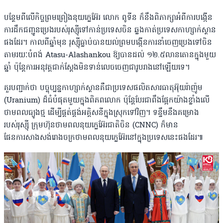
បន្ថែមពីលើកិច្ចព្រមព្រៀងនុយក្លេអ៊ែរ លោក ពូទីន ក៏នឹងពិភាក្សាអំពីការបង្កើន
ការដឹកជញ្ជូនប្រេងរបស់រុស្ស៊ីទៅកាន់ប្រទេសចិន ឆ្លងកាត់ប្រទេសកាហ្សាក់ស្ថាន
ផងដែរ។ កាលពីឆ្នាំមុន រុស្ស៊ីធ្លាប់បានយល់ព្រមបង្កើនការនាំចេញប្រេងទៅចិន
តាមរយៈបំពង់ Atasu-Alashankou ឱ្យបានដល់ ១២.៥លានតោនក្នុងមួយ
ឆ្នាំ ប៉ុន្តែការអនុវត្តជាក់ស្តែងមិនទាន់លេចចេញជារូបរាងនៅឡើយទេ។
គួរបញ្ជាក់ថា បច្ចុប្បន្នកាហ្សាក់ស្ថានគឺជាប្រទេសផលិតសារធាតុអ៊ុយរ៉ាញ៉ូម
(Uranium) ដ៏ធំបំផុតមួយក្នុងពិភពលោក ប៉ុន្តែបែរជាពឹងផ្អែកយ៉ាងខ្លាំងលើ
ថាមពលធ្យូងថ្ម ដើម្បីផ្គត់ផ្គង់អគ្គិសនីក្នុងស្រុកទៅវិញ។ ទន្ទឹមនឹងគម្រោង
របស់រុស្ស៊ី ក្រុមហ៊ុនថាមពលនុយក្លេអ៊ែរជាតិចិន (CNNC) ក៏មាន
ផែនការសាងសង់រោងចក្រថាមពលនុយក្លេអ៊ែរនៅក្នុងប្រទេសនេះផងដែរ៕