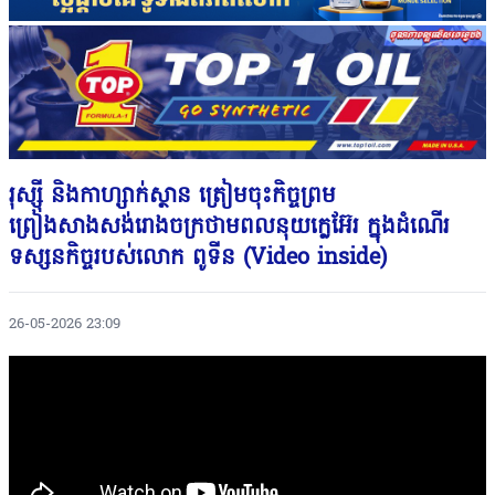
រុស្ស៊ី និងកាហ្សាក់ស្ថាន ត្រៀមចុះកិច្ចព្រម
ព្រៀងសាងសង់រោងចក្រថាមពលនុយក្លេអ៊ែរ ក្នុងដំណើរ
ទស្សនកិច្ចរបស់លោក ពូទីន (Video inside)
26-05-2026 23:09