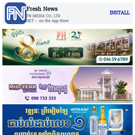
Fresh News
INSTALL
FN MEDIA CO., LTD.
GET -- on the App Store