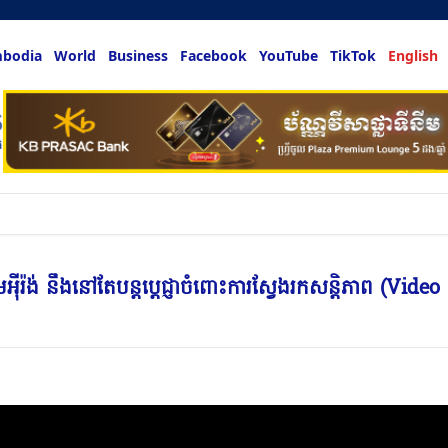
bodia
World
Business
Facebook
YouTube
TikTok
English
លអ្នកចង់ដឹង
ាមអ៉ីរ៉ង់ នឹងនៅតែបន្តប្តេជ្ញាចំពោះការស្វែងរកសន្តិភាព (Video