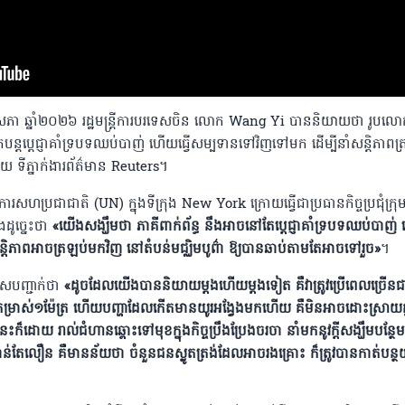
ឧសភា ឆ្នាំ២០២៦ រដ្ឋមន្រ្តីការបរទេសចិន លោក Wang Yi បាននិយាយថា រូបលោ
នៅតែបន្តប្តេជ្ញាគាំទ្របទឈប់បាញ់ ហើយធ្វើសម្បទានទៅវិញទៅមក ដើម្បីនាំសន្តិភាពត
ទីភ្នាក់ងារព័ត៌មាន Reuters។
គការសហប្រជាជាតិ (UN) ក្នុងទីក្រុង New York ក្រោយធ្វើជាប្រធានកិច្ចប្រជុំក្រុមប្
ូច្នេះថា
«យើងសង្ឃឹមថា ភាគីពាក់ព័ន្ធ នឹងអាចនៅតែប្តេជ្ញាគាំទ្របទឈប់បាញ
ន្តិភាពអាចត្រឡប់មកវិញ នៅតំបន់មជ្ឈិមបូព៌ា ឱ្យបានឆាប់តាមតែអាចទៅរួច»
។
សបញ្ជាក់ថា
«ដូចដែលយើងបាននិយាយម្តងហើយម្តងទៀត គឺវាត្រូវប្រើពេលច្រើនជាង
កកកកម្រាស់១ម៉ែត្រ ហើយបញ្ហាដែលកើតមានយូរអង្វែងមកហើយ​ គឺមិនអាចដោះស្រាយ​ក្
ោយ រាល់ជំហានឆ្ពោះទៅមុខក្នុងកិច្ចប្រឹងប្រែងចរចា​ នាំមកនូវក្តីសង្ឃឹមបន្ថែម​
ន់តែលឿន គឺមានន័យថា ចំនួនជនស្លូតត្រង់ដែលអាចរងគ្រោះ ក៏ត្រូវបានកាត់បន្