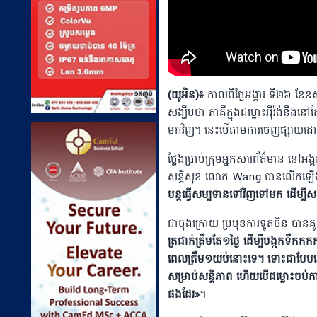
(យូអិន)៖
កាលពីថ្ងៃអង្គារ ទី២៦ ខែ
សង្ឃឹមថា ភាគីក្នុងជម្លោះអ៉ីរ៉ង់នឹង
មកវិញ។ នេះបើតាមការចេញផ្សាយដោយ 
ថ្លែងប្រាប់ក្រុមអ្នកសារព័ត៌មាន នៅអង្
សន្តិសុខ លោក Wang បានលើកឡើងដ
បន្តធ្វើសម្បទានទៅវិញទៅមក ដើម្បីស
ជាចុងក្រោយ ប្រមុខការទូតចិន បានគូ
ត្រជាក់ត្រឹមតែ១ថ្ងៃ ដើម្បីបង្កកទឹ
ពេលត្រឹម១យប់នោះទេ។ ទោះជាបែបនេះក៏ដ
សម្រាប់សន្តិភាព ហើយបើជម្លោះចប់កា
ផងដែរ»
។