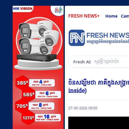
FRESH NEWS+
Home
Cam
សួរអ្វីៗគ្រប់យ៉ាងដែ
Fresh AI
ចិនសង្ឃឹមថា ភាគីក្នុងសង្រ្គ
inside)
27-05-2026 09:55