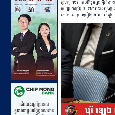
គួរបញ្ជាក់ថា កាលពីថ្ងៃអង្គារ អ៉ីរ
វាយប្រហារថ្មីមួយ នៅភាគខាងត្បូងប្
ចរចារកកិច្ចព្រមព្រៀងបិទបញ្ចប់សង្រ្