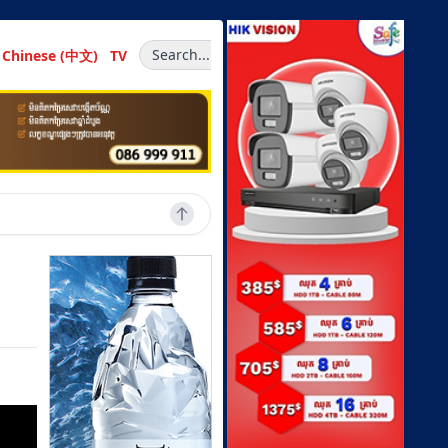
Search...
Chinese (中文)
TV