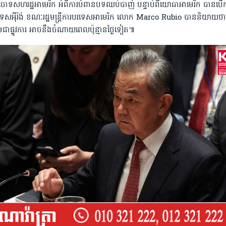
៉ង់បានចោទសហរដ្ឋអាមេរិក អំពីការបំពានបទឈប់បាញ់ បន្ទាប់ពីយោធាអាមេរិក បានបើ
រទេសអ៉ីរ៉ង់ ខណៈរដ្ឋមន្រ្តីការបរទេសអាមេរិក លោក Marco Rubio បាននិយាយថា
គាមជាផ្លូវការ អាចនឹងចំណាយពេលប៉ុន្មានថ្ងៃទៀត៕