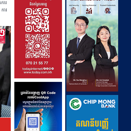
កការ
 ការ