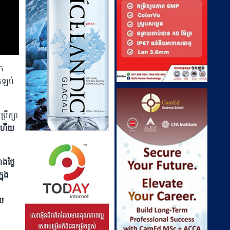
ក
្រឡប់
រឹក្សា
់ ហើយ
​ថ្ងៃ
នុង
ថយ