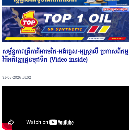
សម្ព័ន្ធភាពត្រីភាគីអាមេរិក-អង់គ្លេស-អូស្រ្តាលី ប្រកាសពីកម្ម
វិធីអភិវឌ្ឍដ្រូនមុជទឹក (Video inside)
31-05-2026 14:52