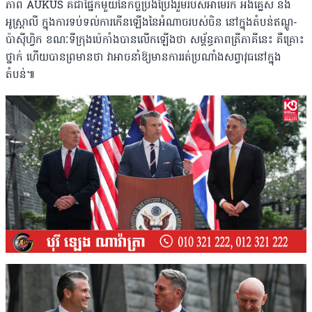
ភាព AUKUS គឺជាផ្នែកមួយនៃកិច្ចប្រឹងប្រែងរួមរបស់អាមេរិក អង់គ្លេស និង
អូស្រ្តាលី ក្នុងការទប់ទល់ការកើនឡើងនៃអំណាចរបស់ចិន នៅក្នុងតំបន់ឥណ្ឌូ-
ប៉ាស៉ីហ្វិក ខណៈទីក្រុងប៉េកាំងបានលើកឡើងថា សម្ព័ន្ធភាពត្រីភាគីនេះ គឺគ្រោះ
ថ្នាក់ ហើយបានព្រមានថា វាអាចនាំឱ្យមានការរត់ប្រណាំងសព្វាវុធនៅក្នុង
តំបន់៕