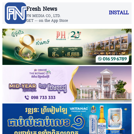
Fresh News
INSTALL
FN MEDIA CO., LTD.
GET -- on the App Store