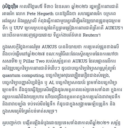
(សិង្ហបុរី)៖
កាលពីថ្ងៃសៅរ៍ ទី៣០ ខែឧសភា ឆ្នាំ២០២៦ រដ្ឋមន្រ្តីការពារជាតិ
អាមេរិក លោក Pete Hegseth បានឱ្យដឹងថា សហរដ្ឋអាមេរិក ចក្រភព
អង់គ្លេស និងអូស្រ្តាលី កំពុងធ្វើការជាមួយគ្នាដើម្បីអភិវឌ្ឍយានដ្រូនមុជក្រោម
ទឹក ឬ UUV ក្រោមក្របខណ្ឌនៃកិច្ចព្រមព្រៀងការពារជាតិត្រីភាគី AUKUS។
នេះបើតាមការចេញផ្សាយដោយ ទីភ្នាក់ងារព័ត៌មាន Reuters។
ក្នុងសេចក្តីថ្លែងការណ៍រួម AUKUS បាននិយាយថា ការប្រគល់ដ្រូនខាងលើ
នឹងចាប់ផ្តើមនៅឆ្នាំ២០២៧ ខណៈកម្មវិធីនេះដែលស្ថិតក្រោមផែនការហៅថា
សសរទី២ ឬ Pillar Two របស់សម្ព័ន្ធភាព AUKUS ដែលផ្តោតលើការ
អភិវឌ្ឍបច្ចេកវិទ្យាការពារជាតិទំនើបៗ ដូចជាបច្ចេកវិទ្យាវិទ្យាសាស្រ្តកុំព្យូទ័រ
quantum computing, បច្ចេកវិទ្យាអាវុធល្បឿនលឿនជាងសំឡេង,
បច្ចេកវិទ្យាបញ្ញាសិប្បនិម្មិត ឬ AI, បច្ចេកវិទ្យាសាយប័រ ព្រមទាំងបច្ចេកវិទ្យា
ក្រោមទឹក នឹងជួយធ្វើឱ្យប្រសើរឡើងនូវ​សមត្ថភាពរបស់ប្រទេសទាំង៣ ក្នុងការ
ឈ្លបការណ៍និងវាយប្រហារ ហើយពង្រឹងឧត្តមភាពក្នុងការប្រឆាំងនាវាមុជទឹក
និងនាវាចម្បាំង ទប់ទល់មីនផ្ទៃទឹក ក៏ដូចជាក្នុងសង្រ្គាមអេឡិចត្រូនិក និង
ក្នុងសមរភូមិក្បែរតំបន់មាត់សមុទ្រ។
គួរបញ្ជាក់ថា បង្កើតឡើងដំបូងដោយប្រទេសទាំង៣កាលពីឆ្នាំ២០២១ សម្ព័ន្ធ