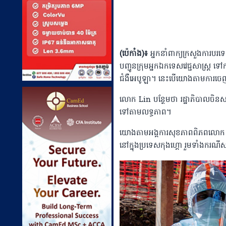
(ប៉េកាំង)៖
អ្នកនាំពាក្យក្រសួងការបរ
បញ្ជូនក្រុមអ្នកឯកទេសវេជ្ជសាស្ត្រ ទ
ជំងឺអេបូឡា។ នេះបើយោងតាមការចេញផ
លោក Lin បន្ថែមថា រដ្ឋាភិបាលចិនសម្
ទៅតាមលទ្ធភាព។
យោងតាមអង្គការសុខភាពពិភពលោក WHO
នៅក្នុងប្រទេសកុងហ្គោ រួមទាំងករណី