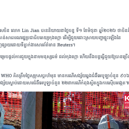
ទេសចិន លោក Lin Jian បាននិយាយនាថ្ងៃចន្ទ ទី១ ខែមិថុនា ឆ្នាំ២០២៦ ថាចិន
ៅកាន់សាធារណរដ្ឋប្រជាធិបតេយ្យកុងហ្គោ ដើម្បីជួយដោះស្រាយបញ្ហាផ្ទុះឡើងនៃ
្សាយដោយទីភ្នាក់ងារសារព័ត៌មាន Reuters។
រេចផ្តល់ការជួយក្នុងនាមមនុស្សធម៌ ដល់កុងហ្កោ ហើយនឹងបន្តធ្វើជួយឱ្យបានច្រើ
 គិតត្រឹមថ្ងៃសុក្រសប្តាហ៍មុន មានករណីសង្ស័យឆ្លងជំងឺអេបូឡាចំនួន ៩០
សង្ស័យស្លាប់ដោយសារជំងឺអេបូឡាចំនួន ២២៣ករណីកំពុងស្ថិតក្នុងការស៉ើបអង្កេត៕