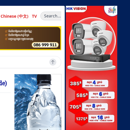
Search...
Chinese (中文)
TV
de)