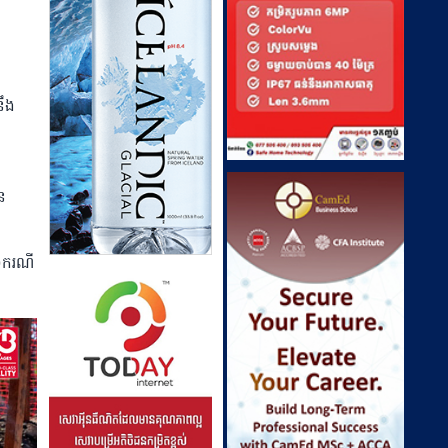
នឹង
ន
៦ករណី