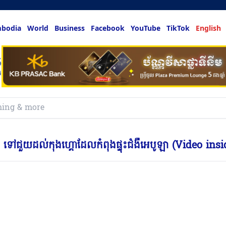
bodia
World
Business
Facebook
YouTube
TikTok
English
នាញ ទៅជួយដល់កុងហ្គោដែលកំពុងផ្ទុះជំងឺអេបូឡា (Video insi