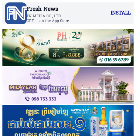
Fresh News
INSTALL
FN MEDIA CO., LTD.
GET -- on the App Store