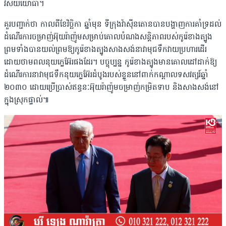
វិស័យយោធា។
គួរបញ្ជាក់ថា កាលពីខែវិច្ឆិកា ឆ្នាំមុន ទីក្រុងវ៉ាស៊ីនតោនបានបង្ហាញការគាំទ្រដល់
ដំណើរការចម្រាញ់អ៊ុយរ៉ាញ៉ូមសម្រាប់គោលបំណងសន្តិភាពរបស់កូរ៉េខាងត្បូង
ព្រមទាំងបានយល់ព្រមឱ្យកូរ៉េខាងត្បូងសាងសង់នាវាមុជទឹកវាយប្រហារដើរ
ដោយថាមពលនុយក្លេអ៊ែរផងដែរ។​ បច្ចុប្បន្ន កូរ៉េខាងត្បូងមានគោលដៅដាក់ឱ្យ
ដំណើរការនាវាមុជទឹកនុយក្លេអ៊ែរដំបូងរបស់ខ្លួននៅពាក់កណ្តាលទសវត្សរ៍ឆ្នាំ
២០៣០ ដោយប្រើប្រាស់ឥន្ធនៈអ៊ុយរ៉ាញ៉ូមចម្រាញ់កម្រិតទាប និងសាងសង់នៅ
ក្នុងស្រុកផ្ទាល់៕