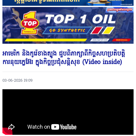
អាមេរិក និងកូរ៉េខាងត្បូង ជួបពិភាក្សាពីកិច្ចសហប្រតិបត្តិ
ការនុយក្លេអ៊ែរ ក្នុងកិច្ចប្រជុំសន្តិសុខ (Video inside)
03-06-2026 19:09