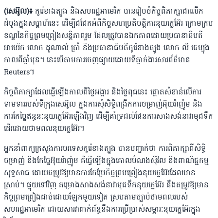
(សេអ៊ូល)៖
កូរ៉េខាងត្បូង និងសហរដ្ឋអាមេរិក បានរៀបចំកិច្ចពិភាក្សាជាលើក
ដំបូងក្នុងសប្តាហ៍នេះ ដើម្បីជជែកអំពីកិច្ចសហប្រតិបត្តិការនុយក្លេអ៊ែរ ក្រោមក្រប
ខណ្ឌនៃកិច្ចព្រមព្រៀងសន្តិភាពរួម ដែលត្រូវបានឯកភាពដោយប្រធានាធិបតី
អាមេរិក លោក ដូណាល់ ត្រាំ និងប្រធានាធិបតីកូរ៉េខាងត្បូង លោក លី ជេម្យុង
កាលពីឆ្នាំមុន។ នេះបើតាមការចេញផ្សាយដោយទីភ្នាក់ងារសារព័ត៌មាន
Reuters។
កិច្ចពិភាក្សាដែលធ្វើឡើងកាលពីថ្ងៃអង្គារ និងថ្ងៃពុធនេះ ផ្តោតសំខាន់លើការ
ទាមទាររបស់ទីក្រុងសេអ៊ូល ក្នុងការសុំសិទ្ធិពង្រីកការចម្រាញ់អ៊ុយរ៉ាញ៉ូម និង
ការកែច្នៃឥន្ធនៈនុយក្លេអ៊ែរឡើងវិញ ដើម្បីគាំទ្រដល់ផែនការសាងសង់នាវាមុជទឹក
ដើរដោយថាមពលនុយក្លេអ៊ែរ។
អ្នកនាំពាក្យក្រសួងការបរទេសកូរ៉េខាងត្បូង បានបញ្ជាក់ថា ការពិភាក្សាពីសិទ្ធិ
ចម្រាញ់ និងកែច្នៃអ៊ុយរ៉ាញ៉ូម គឺធ្វើឡើងក្នុងគោលបំណងស៊ីវិល និងពាណិជ្ជកម្ម
សុទ្ធសាធ ដោយតម្រូវឱ្យមានការកែប្រែកិច្ចព្រមព្រៀងនុយក្លេអ៊ែរដែលមាន
ស្រាប់។ ផ្ទុយទៅវិញ គម្រោងសាងសង់នាវាមុជទឹកនុយក្លេអ៊ែរ នឹងតម្រូវឱ្យមាន
កិច្ចព្រមព្រៀងដាច់ដោយឡែកមួយទៀត ស្របតាមច្បាប់ថាមពលរបស់
សហរដ្ឋអាមេរិក ដោយសារវាពាក់ព័ន្ធនឹងការប្រើប្រាស់សម្ភារៈនុយក្លេអ៊ែរក្នុង