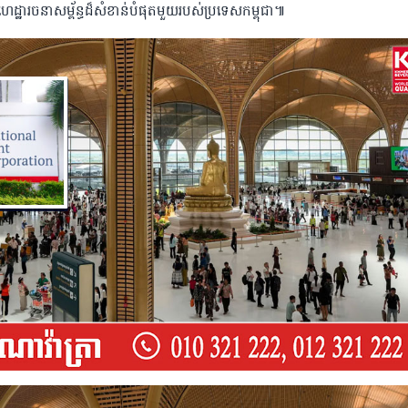
ឹងហេដ្ឋារចនាសម្ព័ន្ធដ៏សំខាន់បំផុតមួយរបស់ប្រទេសកម្ពុជា៕