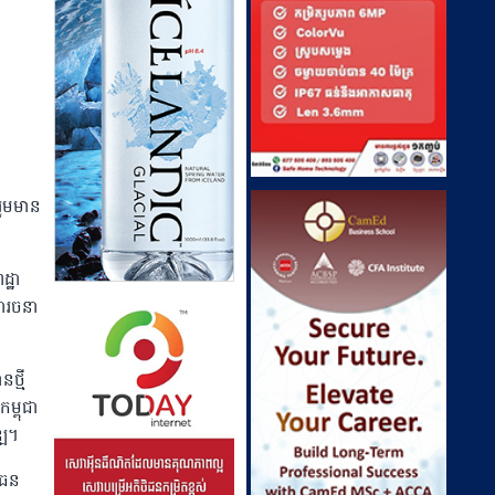
ះរួមមាន
ដ្ឋា
ារចនា
ថ្មី
ម្ពុជា
្ឍ។
លធន