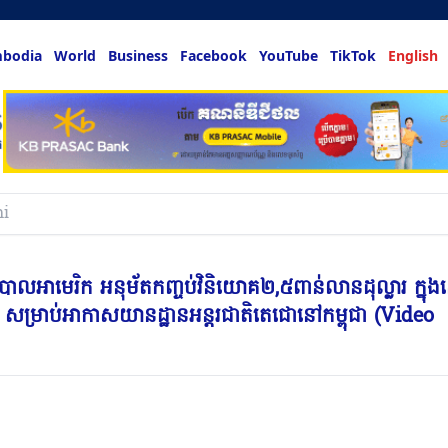
bodia
World
Business
Facebook
YouTube
TikTok
English
hing & more
ាភិបាលអាមេរិក​ អនុម័តកញ្ចប់វិនិយោគ២,៥ពាន់លានដុល្លារ ក្នុ
ត្ថុ សម្រាប់អាកាសយានដ្ឋានអន្តរជាតិតេជោនៅកម្ពុជា (Video