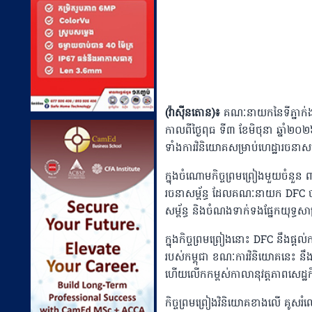
(វ៉ាស៉ីនតោន)៖
គណៈនាយកនៃទីភ្នាក់ងា
កាលពីថ្ងៃពុធ ទី៣ ខែមិថុនា ឆ្នាំ២០២
ទាំងការវិនិយោគសម្រាប់ហេដ្ឋារចនាសម្ព័
ក្នុងចំណោមកិច្ចព្រមព្រៀងមួយចំនួន ពាក់
រចនាសម្ព័ន្ធ ដែលគណៈនាយក DFC បា
សម្ព័ន្ធ និងចំណងទាក់ទងផ្នែកយុទ្ធសាស
ក្នុងកិច្ចព្រមព្រៀងនោះ DFC នឹងផ្តល
របស់កម្ពុជា ខណៈការវិនិយោគនេះ នឹងជួ
ហើយលើកកម្ពស់កាលានុវត្តភាពសេដ្ឋកិច្
កិច្ចព្រមព្រៀងវិនិយោគខាងលើ គូសរ