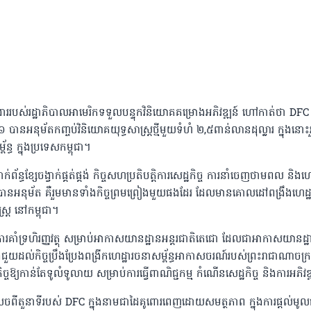
ររបស់រដ្ឋាភិបាលអាមេរិកទទួលបន្ទុកវិនិយោគគម្រោងអភិវឌ្ឍន៍ ហៅកាត់ថា DFC
៦ បានអនុម័តកញ្ចប់វិនិយោគយុទ្ធសាស្រ្តថ្មីមួយទំហំ ២,៥ពាន់លានដុល្លារ ក្នុងនោ
ន្ធ ក្នុងប្រទេសកម្ពុជា។
ព័ន្ធខ្សែចង្វាក់ផ្គត់ផ្គង់ កិច្ចសហប្រតិបត្តិការសេដ្ឋកិច្ច ការនាំចេញថាមពល និងហេ
នអនុម័ត គឺរួមមានទាំងកិច្ចព្រមព្រៀងមួយផងដែរ ដែលមានគោលដៅពង្រឹងហេដ្ឋ
្រ្ត នៅកម្ពុជា។
់ការគាំទ្រហិរញ្ញវត្ថុ សម្រាប់អាកាសយានដ្ឋានអន្តរជាតិតេជោ ដែលជាអាកាសយានដ្ឋាន
យដល់កិច្ចប្រឹងប្រែងពង្រីក​ហេដ្ឋារចនាសម្ព័ន្ធអាកាសចរណ៍របស់ព្រះរាជាណាចក្រក
ចឱ្យកាន់តែទូលំទូលាយ សម្រាប់ការធ្វើពាណិជ្ជកម្ម កំណើនសេដ្ឋកិច្ច និងការអភិវឌ
ំលេចពីតួនាទីរបស់ DFC ក្នុងនាមជាដៃគូពោរពេញដោយសមត្ថភាព ក្នុងការផ្តល់មូ