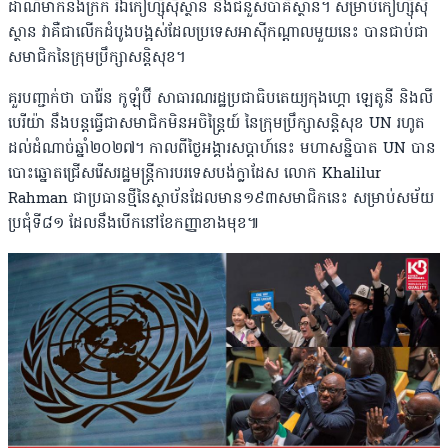
ដាណឺម៉ាកនិងក្រិក រីឯកៀហ្ស៉ីស៉ីស្ថាន នឹងជំនួសប៉ាគីស្ថាន។ សម្រាប់កៀហ្ស៉ីស៉ី
ស្ថាន វាគឺជាលើកដំបូងបង្អស់ដែលប្រទេសអាស៉ីកណ្តាលមួយនេះ បានជាប់ជា
សមាជិកនៃក្រុមប្រឹក្សាសន្តិសុខ។
គួរបញ្ជាក់ថា បារ៉ែន កូឡុំប៊ី សាធារណរដ្ឋប្រជាធិបតេយ្យកុងហ្គោ ឡេតូនី និងលី
បេរីយ៉ា នឹងបន្តធ្វើជាសមាជិកមិនអចិន្រ្តៃយ៍ នៃក្រុមប្រឹក្សាសន្តិសុខ UN រហូត
ដល់ដំណាច់ឆ្នាំ២០២៧។ កាលពីថ្ងៃអង្គារសប្តាហ៍នេះ មហាសន្និបាត UN បាន
បោះឆ្នោតជ្រើសរើស​រដ្ឋមន្រ្តីការបរទេសបង់ក្លាដែស លោក Khalilur
Rahman ជាប្រធានថ្មីនៃស្ថាប័នដែលមាន១៩៣សមាជិកនេះ សម្រាប់សម័យ
ប្រជុំទី៨១ ដែលនឹងបើកនៅខែកញ្ញាខាងមុខ៕