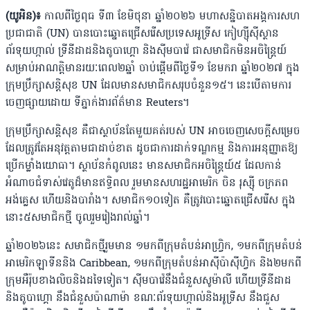
(យូអិន)៖
កាលពីថ្ងៃពុធ ទី៣ ខែមិថុនា ឆ្នាំ២០២៦ មហាសន្និបាតអង្គការសហ
ប្រជាជាតិ (UN) បានបោះឆ្នោតជ្រើសរើសប្រទេសអូទ្រីស កៀហ្ស៉ីស៉ីស្ថាន
ព័រទុយហ្កាល់ ទ្រីនីដាដនិងតូបាហ្គោ និងស៉ីមបាវ៉េ ជាសមាជិកមិនអចិន្រ្តៃយ៍
សម្រាប់អាណត្តិមានរយៈពេល២ឆ្នាំ ចាប់ផ្តើមពីថ្ងៃទី១ ខែមករា ឆ្នាំ២០២៧ ក្នុង
ក្រុមប្រឹក្សាសន្តិសុខ UN ដែលមានសមាជិកសរុបចំនួន១៥។ នេះបើតាមការ
ចេញផ្សាយដោយ ទីភ្នាក់ងារព័ត៌មាន ​Reuters។
ក្រុមប្រឹក្សាសន្តិសុខ គឺជាស្ថាប័នតែមួយគត់របស់ UN អាចចេញសេចក្តីសម្រេច
ដែលត្រូវតែអនុវត្តតាមជាដាច់ខាត ដូចជាការដាក់ទណ្ឌកម្ម និងការអនុញ្ញាតឱ្យ
ប្រើកម្លាំងយោធា។ ស្ថាប័នកំពូលនេះ មានសមាជិកអចិន្រ្តៃយ៍៥ ដែលកាន់
អំណាចជំទាស់វេតូដ៏មានឥទ្ធិពល រួមមានសហរដ្ឋអាមេរិក ចិន រុស្ស៉ី ចក្រភព
អង់គ្លេស ហើយនិងបារាំង។ សមាជិក១០ទៀត គឺត្រូវបោះឆ្នោតជ្រើសរើស ក្នុង
នោះ៥សមាជិកថ្មី ចូលរួមរៀងរាល់ឆ្នាំ។
ឆ្នាំ២០២៦នេះ សមាជិកថ្មីរួមមាន ១មកពីក្រុមតំបន់អាហ្រ្វិក, ១មកពីក្រុមតំបន់
អាមេរិកឡាទីននិង Caribbean, ១មកពីក្រុមតំបន់អាស៉ីប៉ាស៉ីហ្វិក និង២មកពី
ក្រុមអឺរ៉ុបខាងលិចនិងដទៃទៀត។ ស៉ីមបាវ៉េនឹងជំនួសសូម៉ាលី ហើយទ្រីនីដាដ
និងតូបាហ្គោ នឹងជំនួសប៉ាណាម៉ា ខណៈព័រទុយហ្កាល់និងអូទ្រីស នឹងជួស