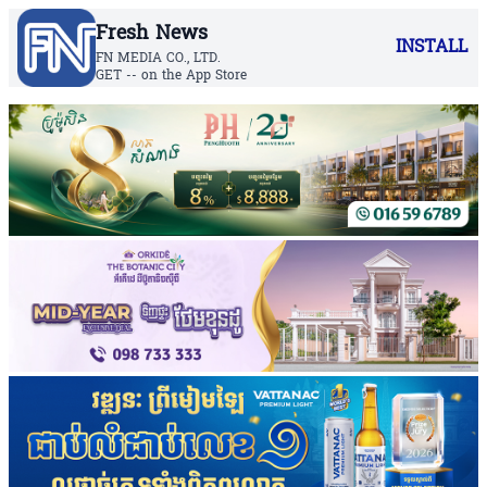
Fresh News
INSTALL
FN MEDIA CO., LTD.
GET -- on the App Store