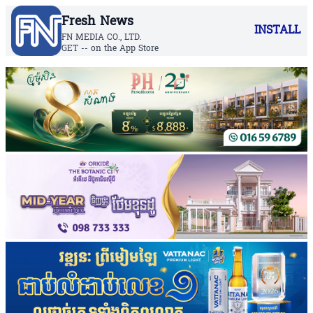
Fresh News
INSTALL
FN MEDIA CO., LTD.
GET -- on the App Store