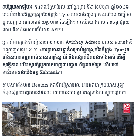
(ហ៊្សេរុយសាឡិម)៖
កងទ័ពអ៉ីស្រាអែល នៅថ្ងៃអង្គារ ទី៩ ខែមិថុនា ឆ្នាំ២០២៦
បានអំពាវនាវឱ្យអ្នកស្រុកនៃទីក្រុង Tyre ភាគខាងត្បូងប្រទេសលីបង់ ជម្លៀស
ខ្លួនចេញ មុនពេលការវាយប្រហារកើតឡើង។ នេះបើយោងតាមការចេញផ្សាយ
ដោយទីភ្នាក់ងារសារព័ត៌មាន AFP។
អ្នកនាំពាក្យកងទ័ពអ៉ីស្រាអែល លោក Avichay Adraee បានសរសេរនៅលើ
បណ្តាញសង្គម X ថា
«ការព្រមានបន្ទាន់សម្រាប់អ្នកស្រុកនៃទីក្រុង Tyre រួម
ទាំងសហគមអ្នកកាន់សាសនាគ្រិស្ត ជំរំ និងសង្កាត់ជិតខាងទាំងអស់ ដើម្បី
សុវត្ថិភាព យើងសូមឱ្យអ្នកចាកចេញជាបន្ទាន់ ពីផ្ទះរបស់អ្នក ហើយទៅ
កាន់ភាគខាងជើងទន្ល Zahrani»
។
តាមសារព័ត៌មាន Reuters កងទ័ពអ៉ីស្រាអែល អះអាងថាក្រុមហេសបូឡា
កំពុងធ្វើប្រតិបត្តិការនៅទីនោះ ដោយមិនបានផ្តល់ភស្តុតាងណាមួយឡើយ៕