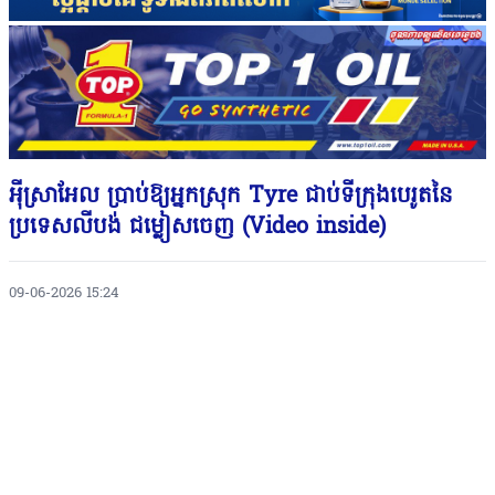
អ៉ីស្រាអែល ប្រាប់ឱ្យអ្នកស្រុក Tyre ជាប់ទីក្រុងបេរូតនៃ
ប្រទេសលីបង់ ជម្លៀសចេញ (Video inside)
09-06-2026 15:24