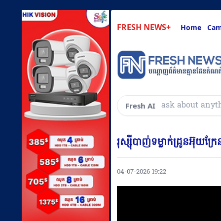
FRESH NEWS+
Home
Cam
សួរអ្វីៗគ្រប់យ៉
Fresh AI
រុស្ស៉ីបាញ់ទម្លាក់ដ្រូនអ៊ុយ
04-07-2026 19:22