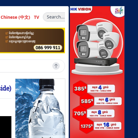
Search...
Chinese (中文)
TV
side)