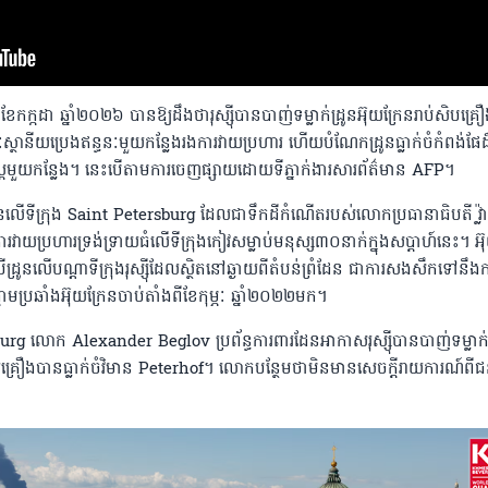
៍ ទី៤ ខែកក្កដា ឆ្នាំ២០២៦ បានឱ្យដឹងថារុស្ស៉ីបានបាញ់ទម្លាក់ដ្រូនអ៊ុយក្រែនរាប់សិបគ្
ស្ថានីយប្រេងឥន្ធនៈមួយកន្លែងរងការវាយប្រហារ ហើយបំណែកដ្រូនធ្លាក់ចំកំពង់ផែដ
សាស្ត្រមួយកន្លែង។ នេះបើតាមការចេញផ្សាយដោយទីភ្នាក់ងារសារព័ត៌មាន AFP។
នលើទីក្រុង Saint Petersburg ដែលជាទឹកដីកំណើតរបស់លោកប្រធានាធិបតី វ្ល៉
ការវាយប្រហារទ្រង់ទ្រាយធំលើទីក្រុងកៀវសម្លាប់មនុស្ស៣០នាក់ក្នុងសប្ដាហ៍នេះ។ អ៊
ដ្រូនលើបណ្ដាទីក្រុងរុស្ស៉ីដែលស្ថិតនៅឆ្ងាយពីតំបន់ព្រំដែន ជាការសងសឹកទៅនឹង
ង្រ្គាមប្រឆាំងអ៊ុយក្រែនចាប់តាំងពីខែកុម្ភៈ ឆ្នាំ២០២២មក។
rg លោក Alexander Beglov ប្រព័ន្ធការពារដែនអាកាសរុស្ស៉ីបានបាញ់ទម្លាក់ដ
យគ្រឿងបានធ្លាក់ចំវិមាន Peterhof។ លោកបន្ថែមថាមិនមានសេចក្ដីរាយការណ៍ពី