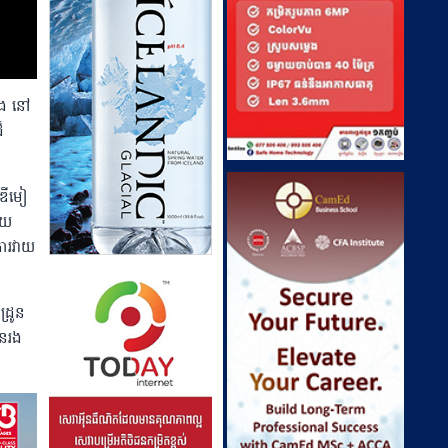
រឿង នៅ
៏
ាឌីមៀ
ុយ
ការវាយ
្រូន
ជនរង