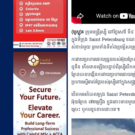
(មូស្គូ)៖
ក្រុមមន្ត្រីរុស្ស៉ី នៅថ្ងៃសៅរ
ក្នុងទីក្រុង Saint Petersburg ខណៈ
សំខាន់មួយ ព្រមទាំងទីតាំងប្រវត្តិ
ការវាយប្រហារដោយដ្រូនរបស់អ៊ុយក្រែ
ពូទីន កើតមានឡើងបន្ទាប់ពីរុស្ស៉ីបើក
ក្រែនបានបង្កើនការវាយប្រហារដោយប្រើ
ប្រហារស្ទើររាល់ថ្ងៃរបស់រុស្ស៉ីនៅក្នុងស
បើតាមអភិបាលក្រុង Saint Petersbu
អ៊ុយក្រែន ៧២គ្រឿង ក្នុងនោះមានមួ
គ្រោះ ឬការខូចខាតនោះទេ៕