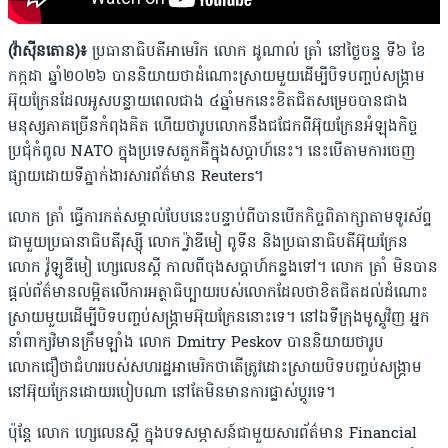
(វ៉ាស៊ីនតោន)៖
ប្រធានាធិបតីអាមេរិក លោក ដូណាល់ ត្រាំ នៅថ្ងៃចន្ទ ទី៦ ខែ
កក្កដា ឆ្នាំ២០២៦ បាននិយាយថាដំណោះស្រាយមួយដើម្បីបិទបញ្ចប់សង្រ្គាម
អ៊ុយក្រែនដែលអូសបន្លាយពេលជាង ៤ឆ្នាំមកនេះខិតជិតសម្រេចបានជាង
មនុស្សភាគច្រើនកំពុងគិត ហើយថារូបលោកនឹងជជែកពីអ៊ុយក្រែនអំឡុងកិច្ច
ប្រជុំកំពូល NATO ក្នុងប្រទេសតួកគីក្នុងសប្ដាហ៍នេះ។ នេះបើតាមការចេញ
ផ្សាយដោយទីភ្នាក់ងារសារព័ត៌មាន Reuters។
លោក ត្រាំ ធ្វើការកត់សម្គាល់បែបនេះបន្ទាប់ពីបានបើកកិច្ចពិភាក្សាតាមទូរស័ព្ទ
ជាមួយប្រធានាធិបតីរុស្ស៉ី លោក វ្ល៉ាឌីមៀ ពូទីន និងប្រធានាធិបតីអ៊ុយក្រែន
លោក វ៉ូឡូឌីមៀ ហ្សេលេនស្គី កាលពីចុងសប្ដាហ៍កន្លងទៅ។ លោក ត្រាំ មិនបាន
ផ្ដល់ព័ត៌មានលម្អិតលើការអត្ថាធិប្បាយរបស់លោកដែលថាខិតជិតដល់ដំណោះ
ស្រាយមួយដើម្បីបិទបញ្ចប់សង្រ្គាមអ៊ុយក្រែននោះទេ។ នៅឯទីក្រុងមូស្គូវិញ អ្នក
នាំពាក្យវិមានក្រឹមឡាំង លោក Dmitry Peskov បាននិយាយថារូប
លោកជឿថាជំហររបស់សហរដ្ឋអាមេរិកថាតើត្រូវដោះស្រាយបិទបញ្ចប់សង្រ្គាម
នៅអ៊ុយក្រែនដោយរបៀបណា នៅតែមិនមានការផ្លាស់ប្ដូរទេ។
ប៉ុន្តែ លោក ហ្សេលេនស្គី ក្នុងបទសម្ភាសន៍ជាមួយសារព័ត៌មាន Financial