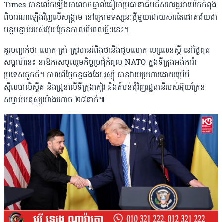
Times បានលើកឡើងថាលោកផ្ទាល់ជឿថាប្រធានាធិបតីសហរដ្ឋអាមេរិកកំពុង
ពិចារណាឡើងវិញលើសង្រ្គាម នៅក្រោមទស្សនៈថ្មីមួយដោយសារតែជោគជ័យជា
បន្តបន្ទាប់របស់អ៊ុយក្រែនកាលពីពេលថ្មីៗនេះ។
គួរបញ្ជាក់ថា លោក ត្រាំ ត្រូវបានរំពឹងថានឹងជួបលោក ហ្សេលេនស្គី នៅថ្ងៃពុធ
សប្ដាហ៍នេះ នាឱកាសចូលរួមកិច្ចប្រជុំកំពូល NATO ក្នុងទីក្រុងអង់ការ៉ា
ប្រទេសតួកគី។ កាលពីថ្ងៃចន្ទផងដែរ រុស្ស៉ី បានវាយប្រហារដោយប្រើមី
ស៊ីលបាលិស្ទីគ និងដ្រូនលើទីក្រុងកៀវ និងតំបន់ជុំវិញរដ្ឋធានីរបស់អ៊ុយក្រែន
សម្លាប់មនុស្សយ៉ាងហោច ២៨នាក់៕