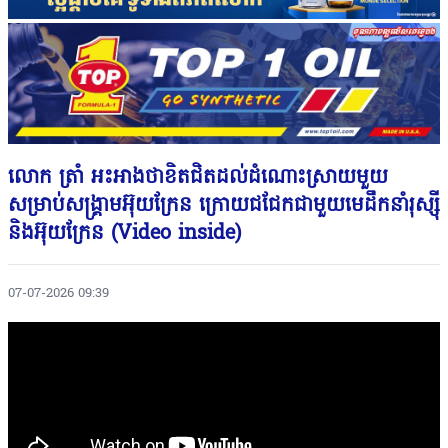
លោក ត្រាំ អះអាងថាខិតជិតដល់ដំណោះស្រាយមួយ
សម្រាប់សង្រ្គាមអ៊ុយក្រែន ក្រោយជជែកជាមួយមេដឹកនាំរុស្ស៉ី
និងអ៊ុយក្រែន (Video inside)
07-07-2026 09:39