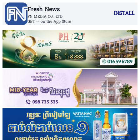
Fresh News
INSTALL
FN MEDIA CO., LTD.
GET -- on the App Store