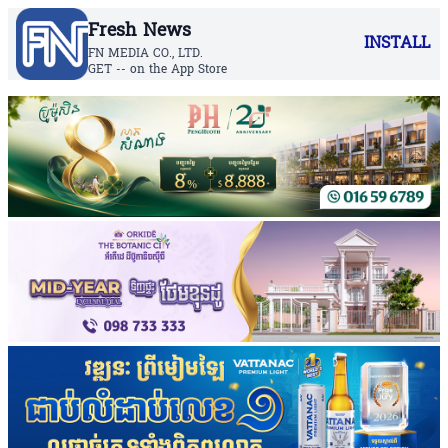
Fresh News
INSTALL
FN MEDIA CO., LTD.
GET -- on the App Store