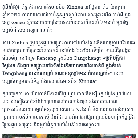
(ប៉េកាំង)៖
ទីភ្នាក់ងារសារព័ត៌មានចិន Xinhua នៅថ្ងៃពុធ ទី៨ ខែកក្កដា
ឆ្នាំ២០២៦ បានរាយការណ៍ថាចំនួនអ្នកស្លាប់ដោយសារគ្រោះរអិលបាក់ដី ក្នុង
ខេត្ត Gansu ស្ថិតនៅពាយព្យនៃប្រទេសចិនបានកើនដល់ ២១នាក់ មួយថ្ងៃ
បន្ទាប់ពីកប់មនុស្ស៣៣នាក់។
តាម Xinhua ក្រុមអ្នកជួយសង្រ្គោះបានទៅដល់កន្លែងកើតហេតុភ្លាមៗដែលរង
ការវាយប្រហារពីគ្រោះរអិលបាក់ដី នៅម៉ោង ៦៖៥៦នាទីព្រឹក កាលពីថ្ងៃអង្គារ
ម្សិលមិញ នៅឯភូមិ Rencang ក្នុងតំបន់ Dangchang។
«ប្រតិបត្តិការ
ស្វែងរក និងជួយសង្រ្គោះនៅឯទីតាំងកើតមានការរអិលបាក់ដី ក្នុងតំបន់
Dangchang បានបិទបញ្ចប់ ខណៈមនុស្ស២១នាក់បានស្លាប់»
។ នេះជា
បញ្ជាក់បន្ថែមរបស់ទីភ្នាក់ងារសារព័ត៌មានចិន Xinhua។
គួរបញ្ជាក់ថា ការរអិលបាក់ដីកាលពីថ្ងៃអង្គារ បានកើតឡើងក្នុងថ្ងៃតែមួយដែល
ព្យុះ និងភ្លៀងធ្លាក់ខ្លាំងវាយប្រហារលើភាគខាងត្បូង និងភាគកណ្ដាល
ប្រទេសចិនដោយសម្លាប់មនុស្សយ៉ាងហោច ១៧នាក់ និងរាប់រយនាក់រងរបួស។
ប្រធានាធិបតីចិន លោក ស៊ី ជីនពីង បានអំពាវនាវឱ្យអាជ្ញាធរចិនបង្កើនកិច្ចប្រឹង
ប្រែងជួយសង្រ្គោះ និងផ្ដល់ជំនួយដល់តំបន់ដែលរងគ្រោះ៕