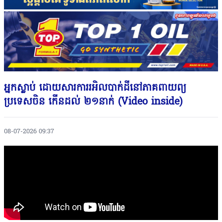
អ្នកស្លាប់ ដោយសារការរអិលបាក់ដីនៅភាគពាយព្យ
ប្រទេសចិន កើនដល់ ២១នាក់ (Video inside)
08-07-2026 09:37