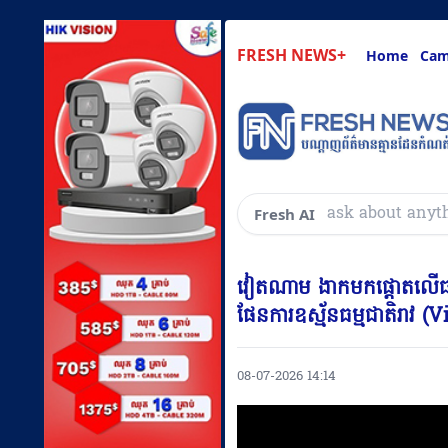
FRESH NEWS+
Home
Cam
សួរអ្វីៗគ្រប
Fresh AI
វៀតណាម ងាកមកផ្តោតលើធ្យូង
ផែនការឧស្ម័នធម្មជាតិរាវ (
08-07-2026 14:14