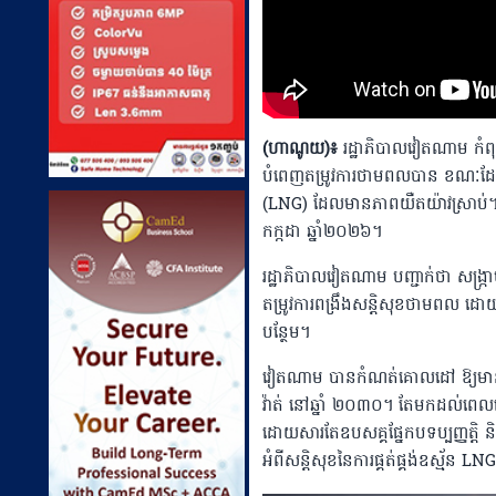
(ហាណូយ)៖
រដ្ឋាភិបាលវៀតណាម កំពុ
បំពេញតម្រូវការថាមពលបាន ខណៈដែលសង្គ្
(LNG) ដែលមានភាពយឺតយ៉ាវស្រាប់។ 
កក្កដា ឆ្នាំ២០២៦។
រដ្ឋាភិបាលវៀតណាម បញ្ជាក់ថា សង្រ្ក
តម្រូវការពង្រឹងសន្តិសុខថាមពល ដោយបន្
បន្ថែម។
វៀតណាម បានកំណត់គោលដៅ ឱ្យមានប
វ៉ាត់ នៅឆ្នាំ ២០៣០។ តែមកដល់ពេ
ដោយសារតែឧបសគ្គផ្នែកបទប្បញ្ញត្តិ និង
អំពីសន្តិសុខនៃការផ្គត់ផ្គង់ឧស្ម័ន 