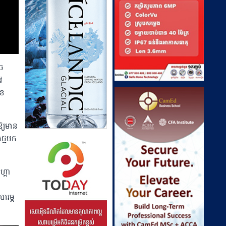
ាច
វ
ខែ
ឱ្យមាន
ថ្ម​មក
្គា
ារម្ភ