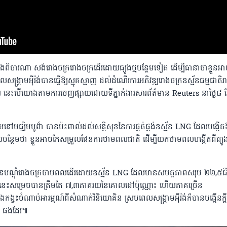
ងពិចារណា សង់រោងចក្ររោងចក្រដើរដោយធ្យូងថ្មបន្ថែមទៀត ដើម្បីធានាថាខ្លួនអ
រាមអ៉ីរ៉ង់បានធ្វើឱ្យស្មុគស្មាញ ដល់ដំណើរការអភិវឌ្ឍរោងចក្រឧស្ម័នធម្មជាតិរា
នេះបើយោងតាមការចេញផ្សាយដោយទីភ្នាក់ងារសារព័ត៌មាន Reuters នាថ្ងៃ៨ 
ាមនៅមជ្ឈិមបូព៌ា បានប៉ះពាល់ដល់សន្តិសុខនៃការផ្គត់ផ្គង់ឧស្ម័ន LNG ដែលបង្កើត
ថែមថា ខ្លួន​អាច​កែសម្រួល​ផែនការ​ថាមពល​ជាតិ ដើម្បី​យក​ថាមពល​​បង្កើត​ពី​ធ្យូង
ណ្តុំរោងចក្រថាមពលដើរដោយឧស្ម័ន LNG ដែលមានសមត្ថភាពសរុប ២២,៥ជីហ
លនេះសម្រេចបានត្រឹមតែ ៧,៣ភាគរយនៃគោលដៅប៉ុណ្ណោះ ហើយភាគច្រើន
កង្វះចំណាប់អារម្មណ៍ពីសំណាក់វិនិយោគិន ស្របពេលសង្គ្រាមអ៉ីរ៉ង់ក៏បានបង្កើនក្តីប
LNG ផងដែរ៕