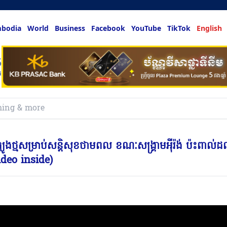
bodia
World
Business
Facebook
YouTube
TikTok
English
ថ្មសម្រាប់សន្តិសុខថាមពល ខណៈសង្រ្គាមអ៉ីរ៉ង់ ប៉ះពាល់ដ
Video inside)