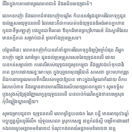
ជីវិតក្នុងការការពារបូរណភាពជាតិ និងអធិបតេយ្យជាតិ។
លោកឧកញ៉ា និងលោកជំទាវឧកញ៉ាបណ្ឌិត ក៏បានសម្តែងនូវការរំលែកទុក្ខជូន
ដល់គ្រួសារយុទ្ធជនពលី ដែលនេះគឺជាការបាត់បង់យុទ្ធជនដ៏អង់អាចក្លាហាន
កូនជាទីស្រឡាញ់ បងប្អូនជាទីគោរព ឪពុកដ៏មានព្រហ្មវិហារធម៌ និងស្វាមីដែល
មានភក្តីភាព សម្រាប់ជាតិ ព្រមទាំងក្រុមគ្រួសារ។
បន្ថែមពីនេះ លោកឧកញ៉ាក៏បានពាំនាំនូវការរំលែកទុក្ខដ៏ក្រៀមក្រំបំផុត ពីអ្នក
ឧកញ៉ា ឡេង ណាវ៉ាត្រា ជូនដល់ក្រុមគ្រួសារសពនៃយុទ្ធជនពលី ដោយ
បានកត់សម្គាល់ថា ការពលីរបស់យុទ្ធជនជួរមុខកម្ពុជា នឹងត្រូវចងចាំទុកជាវីរ
ភាព ប្រកបដោយឆន្ទៈមោះមុត ក្នុងបុព្វហេតុបម្រើជាតិ សាសនា ព្រះមហាក្សត្រ
និងការពារបូរណភាពទឹកដីរបស់កម្ពុជាឱ្យបាន ទោះក្នុងតម្លៃណាក៏ដោយ ពីការ
រំលោភបំពាន និងឈ្លានពានមកលើដែនអធិបតេយ្យភាពកម្ពុជា។ សូមឧទ្ទិស
បួងសួងសុំឱ្យដួងវិញ្ញាណក្ខន្ធយុទ្ធជនពលី បានចាប់កំណើតក្នុងឋានបរម្យសុខ
កុំបីឃ្លៀងឃ្លាតឡើយ។
សូមជម្រាបជូនថា យុទ្ធជនពលី លោកព្រិន្ទបាលឯក ណៃ ចន្នី មានអាយុ៤៦ឆ្នាំ
បច្ចុប្បន្នស្ថិតភូមិរំលឹក ឃុំទួលសាលា ស្រុកបសេដ្ឋ ខេត្តកំពង់ស្ពឺ បម្រើការងារនៅ
កងពលតូចអន្តរាគមន៍លេខ៨ ចំណុះកងពលធំអន្តរាគមន៍លេខ៣ ខេត្ត