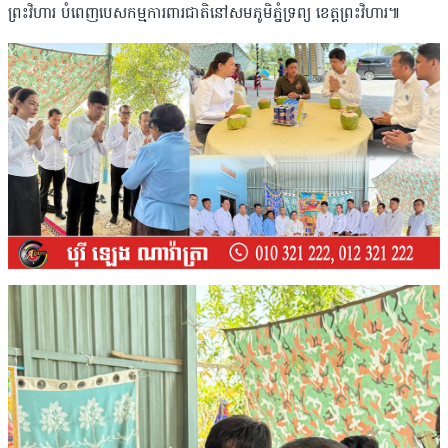
ព្រះវិហារ បំពេញបេសកម្មការពារជាតិនៅសមភូមិភ្នំទ្រព្យ ខេត្តព្រះវិហារ៕