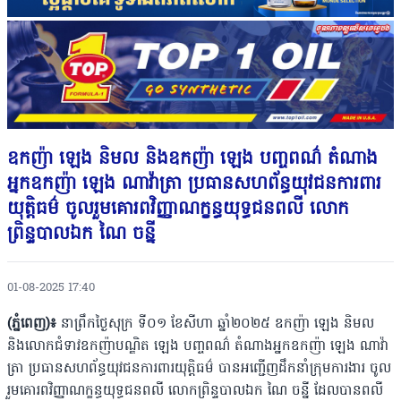
ឧកញ៉ា ឡេង និមល និងឧកញ៉ា ឡេង បញ្ចពណ៌ តំណាង
អ្នកឧកញ៉ា ឡេង ណាវ៉ាត្រា ប្រធានសហព័ន្ធយុវជនការពារ
យុត្តិធម៌ ចូលរួមគោរពវិញ្ញាណក្ខន្ធយុទ្ធជនពលី លោក
ព្រិន្ទបាលឯក ណៃ ចន្នី
01-08-2025 17:40
(ភ្នំពេញ)៖
នាព្រឹកថ្ងៃសុក្រ ទី០១ ខែសីហា ឆ្នាំ២០២៥ ឧកញ៉ា ឡេង និមល
និងលោកជំទាវឧកញ៉ាបណ្ឌិត ឡេង បញ្ចពណ៌ តំណាងអ្នកឧកញ៉ា ឡេង ណាវ៉ា
ត្រា ប្រធានសហព័ន្ធយុវជនការពារយុត្តិធម៌ បានអញ្ជើញដឹកនាំក្រុមការងារ ចូល
រួមគោរពវិញ្ញាណក្ខន្ធយុទ្ធជនពលី លោកព្រិន្ទបាលឯក ណៃ ចន្នី ដែលបានពលី