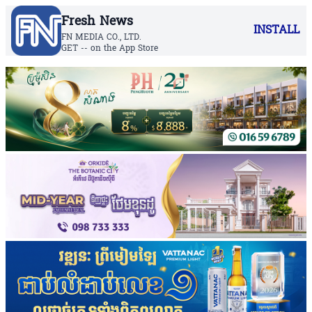
Fresh News
INSTALL
FN MEDIA CO., LTD.
GET -- on the App Store