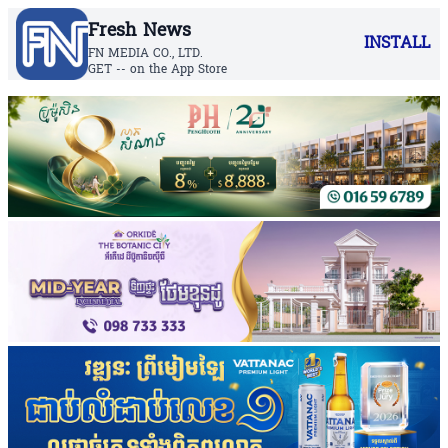
Fresh News
INSTALL
FN MEDIA CO., LTD.
GET -- on the App Store