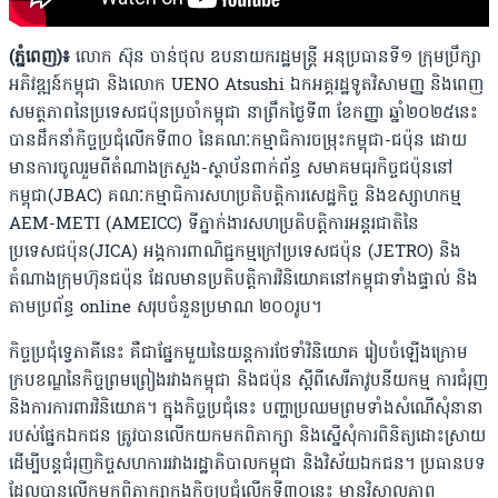
(ភ្នំពេញ)៖
លោក ស៊ុន ចាន់ថុល ឧបនាយករដ្ឋមន្រ្តី អនុប្រធានទី១ ក្រុមប្រឹក្សា
អភិវឌ្ឍន៍កម្ពុជា និងលោក UENO Atsushi ឯកអគ្គរដ្ឋទូតវិសាមញ្ញ និងពេញ
សមត្ថភាពនៃប្រទេសជប៉ុនប្រចាំកម្ពុជា នាព្រឹកថ្ងៃទី៣ ខែកញ្ញា ឆ្នាំ២០២៥នេះ
បានដឹកនាំកិច្ចប្រជុំលើកទី៣០ នៃគណៈកម្មាធិការចម្រុះកម្ពុជា-ជប៉ុន ដោយ
មានការចូលរួមពីតំណាងក្រសួង-ស្ថាប័នពាក់ព័ន្ធ សមាគមធុរកិច្ចជប៉ុននៅ
កម្ពុជា(JBAC) គណៈកម្មាធិការសហប្រតិបត្តិការសេដ្ឋកិច្ច និងឧស្សាហកម្ម
AEM-METI (AMEICC) ទីភ្នាក់ងារសហប្រតិបត្តិការអន្តរជាតិនៃ
ប្រទេសជប៉ុន(JICA) អង្គការពាណិជ្ជកម្មក្រៅប្រទេសជប៉ុន (JETRO) និង
តំណាងក្រុមហ៊ុនជប៉ុន ដែលមានប្រតិបត្តិការវិនិយោគនៅកម្ពុជាទាំងផ្ទាល់ និង
តាមប្រព័ន្ធ online សរុបចំនួនប្រមាណ ២០០រូប។
កិច្ចប្រជុំទ្វេភាគីនេះ គឺជាផ្នែកមួយនៃយន្តការថែទាំវិនិយោគ រៀបចំឡើងក្រោម
ក្របខណ្ឌនៃកិច្ចព្រមព្រៀងរវាងកម្ពុជា និងជប៉ុន ស្តីពីសេរីភាវូបនីយកម្ម ការជំរុញ
និងការការពារវិនិយោគ។ ក្នុងកិច្ចប្រជុំនេះ បញ្ហាប្រឈមព្រមទាំងសំណើសុំនានា
របស់ផ្នែកឯកជន ត្រូវបានលើកយកមកពិភាក្សា និងស្នើសុំការពិនិត្យដោះស្រាយ
ដើម្បីបន្តជំរុញកិច្ចសហការរវាងរដ្ឋាភិបាលកម្ពុជា និងវិស័យឯកជន។ ប្រធានបទ
ដែលបានលើកមកពិភាក្សាក្នុងកិច្ចប្រជុំលើកទី៣០នេះ មានវិសាលភាព