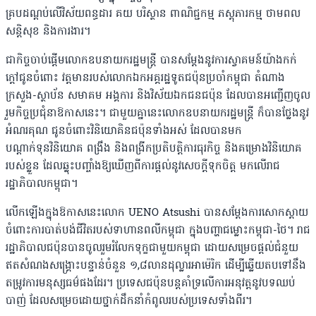
គ្របដណ្តប់លើវិស័យពន្ធដារ គយ បរិស្ថាន ពាណិជ្ជកម្ម ភស្ដុភារកម្ម ថាមពល
សន្តិសុខ និងការងារ។
ជាកិច្ចចាប់ផ្ដើមលោកឧបនាយករដ្ឋមន្ត្រី បានសម្តែងនូវការស្វាគមន៍យ៉ាងកក់
ក្តៅជូនចំពោះ វត្តមានរបស់លោកឯកអគ្គរដ្ឋទូតជប៉ុនប្រចាំកម្ពុជា តំណាង
ក្រសួង-ស្ថាប័ន សមាគម អង្គការ និងវិស័យឯកជនជប៉ុន ដែលបានអញ្ជើញចូល
រួមកិច្ចប្រជុំនាឱកាសនេះ។ ជាមួយគ្នានេះលោកឧបនាយករដ្ឋមន្ត្រី ក៏បានថ្លែងនូវ
អំណរគុណ ជូនចំពោះវិនិយោគិនជប៉ុនទាំងអស់ ដែលបានមក
បណ្តាក់ទុនវិនិយោគ ពង្រឹង និងពង្រីកប្រតិបត្តិការធុរកិច្ច និងគម្រោងវិនិយោគ
របស់ខ្លួន ដែលឆ្លុះបញ្ចាំងឱ្យឃើញពីការផ្តល់នូវសេចក្តីទុកចិត្ត មកលើរាជ
រដ្ឋាភិបាលកម្ពុជា។
លើកឡើងក្នុងឱកាសនេះលោក UENO Atsushi បានសម្ដែងការសោកស្ដាយ
ចំពោះការបាត់បង់ជីវិតរបស់ទាហានពលីកម្ពុជា ក្នុងបញ្ហាជម្លោះកម្ពុជា-ថៃ។ រាជ
រដ្ឋាភិបាលជប៉ុនបានចូលរួមរំលែកទុក្ខជាមួយកម្ពុជា ដោយសម្រេចផ្តល់ជំនួយ
ឥតសំណងសង្គ្រោះបន្ទាន់ចំនួន ១,៨លានដុល្លារអាម៉េរិក ដើម្បីឆ្លើយតបទៅនឹង
តម្រូវការមនុស្សធម៌ផងដែរ។ ប្រទេសជប៉ុនបន្តគាំទ្រលើការអនុវត្តនូវបទឈប់
បាញ់ ដែលសម្រេចដោយថ្នាក់ដឹកនាំកំពូលរបស់ប្រទេសទាំងពីរ។