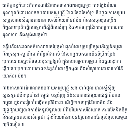
ជាកិច្ចបន្តចំពោះកិច្ចការងារវិនិយោគលោកឯកអគ្គរដ្ឋទូត បានថ្លែងអំណរ
គុណជូនចំពោះលោកឧបនាយករដ្ឋមន្ត្រី ដែលតែងតែគាំទ្រ និងផ្ដល់ការសម្រប
សម្រួលរាល់សំណូមពរនានា របស់វិនិយោគិនជប៉ុន ពិសេសចូលរួមពង្រឹង
កិច្ចសហប្រតិបត្តិការទ្វេភាគីស្តីពីការជំរុញ និងទាក់ទាញវិនិយោគប្រកបដោយ
គុណភាព និងស្តង់ដារខ្ពស់។
ទន្ទឹមនឹងនេះលោកក៏បានវាយតម្លៃខ្ពស់ ជូនចំពោះក្រុមប្រឹក្សាអភិវឌ្ឍន៍កម្ពុជា
និងក្រសួង-ស្ថាប័នពាក់ព័ន្ធទាំងអស់ ដែលកន្លងមកបានខិតខំប្រឹងប្រែង
ប្រកបដោយស្មារតីទទួលខុសត្រូវខ្ពស់ ក្នុងការសម្របសម្រួល និងផ្តល់នូវការ
ឆ្លើយតបប្រកបដោយភាពទន់ភ្លន់ចំពោះក្ដីកង្វល់ និងសំណូមពរនានារបស់វិនិ
យោគិនជប៉ុន។
នាឱកាសនោះដែរលោកឧបនាយករដ្ឋមន្ត្រី ស៊ុន ចាន់ថុល បានស្នើសុំឱ្យ
ស្ថានទូតជប៉ុនប្រចាំនៅកម្ពុជា បន្តជំរុញ និងសហការជាមួយរាជរដ្ឋាភិបាល
កម្ពុជា ក្នុងការរៀបចំបង្កើតកម្មវិធីនានា ដើម្បីទាក់ទាញវិនិយោគិន និង
ផ្សព្វផ្សាយឱ្យបានកាន់តែទូលំទូលាយ អំពីបរិយាកាសវិនិយោគ ការលើកទឹកចិត្ត
និងសក្ដានុពលរបស់កម្ពុជា ជូនវិនិយោគិនជប៉ុនឱ្យបានកាន់តែទូលំទូលាយមួយ
កម្រិតទៀត៕