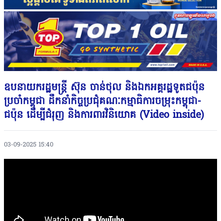
ឧបនាយករដ្ឋមន្ត្រី ស៊ុន ចាន់ថុល និងឯកអគ្គរដ្ឋទូតជប៉ុន
ប្រចាំកម្ពុជា ដឹកនាំកិច្ចប្រជុំគណៈកម្មាធិការចម្រុះកម្ពុជា-
ជប៉ុន ដើម្បីជំរុញ និងការពារវិនិយោគ (Video inside)
03-09-2025 15:40