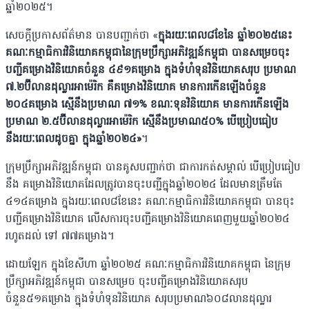
ឆ្នាំ២០២៥។
សេចក្តីប្រកាសព័ត៌មាន បានបញ្ជាក់ថា «
ក្នុងរយៈពេល៨ខែនៃ ឆ្នាំ២០២៥នេះ
គណៈកម្មាធិការវិនិយោគកម្ពុជានៃក្រុមប្រឹក្សាអភិវឌ្ឍន៍កម្ពុជា បានសម្រេចចុះ
បញ្ជីគម្រោងវិនិយោគចំនួន ៤៩១គម្រោង ក្នុងទំហំទុនវិនិយោគសរុប ប្រមាណ
៧.២ប៊ីលានដុល្លារអាម៉េរិក គឺគម្រោងវិនិយោគ មានការកើនឡើងចំនួន
២០៤គម្រោង ស្មើនឹងប្រមាណ ៧១% ខណៈទុនវិនិយោគ មានការកើនឡើង
ប្រមាណ ២.៥ប៊ីលានដុល្លារអាម៉េរិក ស្មើនឹងប្រមាណ៥០% បើប្រៀបធៀប
នឹងរយៈពេលដូចគ្នា ក្នុងឆ្នាំ២០២៤»
។
ក្រុមប្រឹក្សាអភិវឌ្ឍន៍កម្ពុជា បានគូសបញ្ជាក់ថា ជាការកត់សម្គាល់ បើប្រៀបធៀប
នឹង គម្រោងវិនិយោគដែលត្រូវបានចុះបញ្ជីក្នុងឆ្នាំ២០២៤ ដែលមានត្រឹមតែ
៤១៤គម្រោង ក្នុងរយៈពេល៨ខែនេះ គណៈកម្មាធិការវិនិយោគកម្ពុជា បានចុះ
បញ្ជីគម្រោងវិនិយោគ លើសការចុះបញ្ជីគម្រោងវិនិយោគពេញមួយឆ្នាំ២០២៤
រហូតដល់ ទៅ ៧៧គម្រោង។
ដោយឡែក ក្នុងខែសីហា ឆ្នាំ២០២៥ គណៈកម្មាធិការវិនិយោគកម្ពុជា នៃក្រុម
ប្រឹក្សាអភិវឌ្ឍន៍កម្ពុជា បានសម្រេច ចុះបញ្ជីគម្រោងវិនិយោគសរុប
ចំនួន៥១គម្រោង ក្នុងទំហំទុនវិនិយោគ សរុបប្រមាណ៦០៨លានដុល្លារ