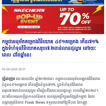
កម្ពុជាអនុម័តគម្រោងវិនិយោគ ៤៩១គម្រោង កើន៧១%
ក្នុងទំហំទុនវិនិយោគសរុប៧.២ពាន់លានដុល្លារ នៅរយៈ
ពេល ៨ខែឆ្នាំនេះ
03-09-2025 18:37
(ភ្នំពេញ)៖
រយៈពេល៨ខែ ឆ្នាំ២០២៥នេះ កម្ពុជាបានអនុម័តគម្រោងវិនិយោគ
ចំនួន៤៩១គម្រោង កើនឡើងចំនួន៧១% ក្នុងទំហំទុនវិនិយោគ
សរុប៧.២ពាន់លានដុល្លារ បើធៀបនឹងរយៈពេលដូចគ្នា កាលពីឆ្នាំ២០២៤។
នេះបើតាមសេចក្តីប្រកាសព័ត៌មាន របស់ក្រុមប្រឹក្សាអភិវឌ្ឍន៍កម្ពុជា ដែល
បណ្ដាញព័ត៌មាន Fresh News ទទួលបាននៅថ្ងៃទី០៣ ខែកញ្ញា