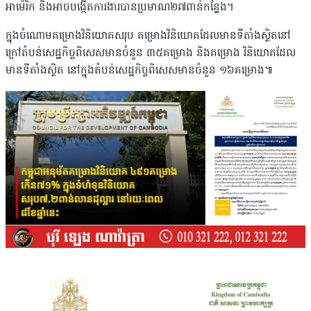
អាម៉េរិក និងអាចបង្កើតការងារបានប្រមាណ២៧ពាន់កន្លែង។
ក្នុងចំណោមគម្រោងវិនិយោគសរុប គម្រោងវិនិយោគដែលមានទីតាំងស្ថិតនៅ
ក្រៅតំបន់សេដ្ឋកិច្ចពិសេសមានចំនួន ៣៥គម្រោង និងគម្រោង វិនិយោគដែល
មានទីតាំងស្ថិត នៅក្នុងតំបន់សេដ្ឋកិច្ចពិសេសមានចំនួន ១៦គម្រោង៕