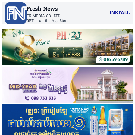
Fresh News
INSTALL
FN MEDIA CO., LTD.
GET -- on the App Store