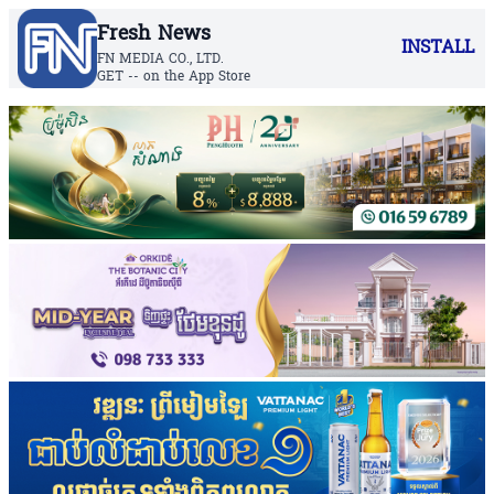
Fresh News
INSTALL
FN MEDIA CO., LTD.
GET -- on the App Store