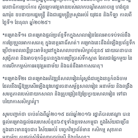
លេខាធិការប្រចាំការ ស្ថិតក្រោមវត្តមានរបស់លោកបណ្ឌិតសភាចារ្យ ហង់ជួន
ណារ៉ុន ឧបនាយករដ្ឋមន្ត្រី និងជារដ្ឋមន្ត្រីក្រសួងអប់រំ យុវជន និងកីឡា កាលពី
ថ្ងៃទី១ ខែតុលា ឆ្នាំ២០២៥។
*គម្រោងទី១៖ ជាគម្រោងផ្តល់ប្រព័ន្ធទឹកក្នុងសាលារៀនដែលអាចទប់ទល់នឹង
ការប្រែប្រួលអាកាសធាតុ ក្នុងខេត្តពោធិ៍សាត់។ គម្រោងនេះនឹងដំឡើងប្រព័ន្ធទឹក
ប្រើថាមពលពន្លឺព្រះអាទិត្យនៅក្នុងសាលាបឋមសិក្សាចំនួន៥ ដោយធានាបាន
សុវត្ថិភាព និងអាចទុកចិត្តបានក្នុងការប្រើប្រាស់ទឹកស្អាត ដែលជាផ្នែកមួយ នៃ
ការលើកកម្ពស់ការអនុវត្តអនាម័យ និងធន់នឹងអាកាសធាតុ។
*គម្រោងទី២៖ ជាគម្រោងអភិវឌ្ឍន៍សាលារៀនគំរូស្តង់ដារក្នុងខេត្តកំពង់ចាម
ដែលនឹងធ្វើឱ្យប្រសើរឡើងនូវហេដ្ឋារចនាសម្ព័ន្ធសាលារៀន អនាម័យ និងពង្រឹង
សមត្ថភាពរបស់នាយកសាលា និងគ្រូបង្រៀនឱ្យប្រែក្លាយសាលារៀន ទៅជា
បរិយាកាសសិក្សាគំរូ។
សូមបញ្ជាក់ថា ចាប់តាំងពីឆ្នាំ២០១៥ ដល់ឆ្នាំ២០១៦ រដ្ឋាភិបាលឥណ្ឌា បាន
ផ្តល់គម្រោងផ្តល់ផលរហសចំនួន៦៩ទូទាំងប្រទេសកម្ពុជា ក្នុងវិស័យជាច្រើន
ក្នុងនោះមានដូចជា៖ វិស័យរអប់រំ បច្ចេកវិទ្យាព័ត៌មាន កសិកម្ម សុខភាព
អនាម័យ ការផ្តល់សិទ្ធិអំណាចដល់ស្ត្រី និងបរិស្ថាន។