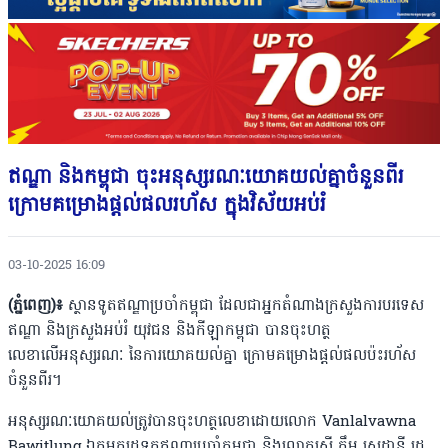
ឥណ្ឌា និងកម្ពុជា ចុះអនុស្សរណៈយោគយល់គ្នាចំនួនពីរ
ក្រោមគម្រោងផ្តល់ផលរហ័ស ក្នុងវិស័យអប់រំ
03-10-2025 16:09
(ភ្នំពេញ)៖
ស្ថានទូតឥណ្ឌាប្រចាំកម្ពុជា ដែលជាអ្នកតំណាងក្រសួងការបរទេស
ឥណ្ឌា និងក្រសួងអប់រំ យុវជន និងកីឡាកម្ពុជា បានចុះហត្ថ
លេខាលើអនុស្សរណៈ នៃការយោគយល់គ្នា ក្រោមគម្រោងផ្តល់ផលប៉ះរហ័ស
ចំនួនពីរ។
អនុស្សរណៈយោគយល់ត្រូវបានចុះហត្ថលេខាដោយលោក Vanlalvawna
Bawitlung ឯកអគ្គរដ្ឋទូតឥណ្ឌាប្រចាំកម្ពុជា និងលោកស្រី គឹម សេដ្ឋានី រដ្ឋ