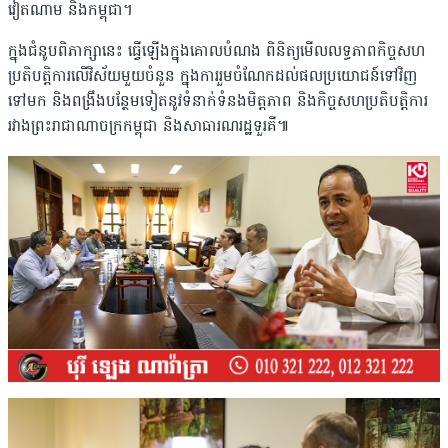
វៀតណាម និងកម្ពុជា។
ក្នុងជំនូបពិភាក្សានេះ ធ្វើឡើងក្នុងគោលបំណង ពិនិត្យមើលលទ្ធភាពកិច្ចសហ
ប្រតិបត្តិការលើវិស័យមួយចំនួន ក្នុងការរួមចំណែកដល់ផលប្រយោជន៍ទៅវិញ
ទៅមក និងពង្រឹងបន្ថែមទៀតនូវទំនាក់ទំនងមិត្តភាព និងកិច្ចសហប្រតិបត្តិការ
រវាងព្រះរាជាណាចក្រកម្ពុជា និងសាធារណរដ្ឋទួរគី៕