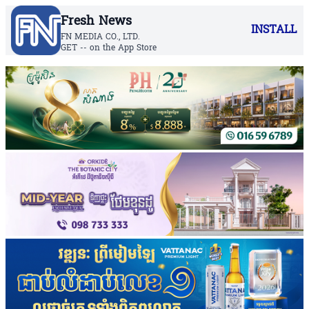
Fresh News
INSTALL
FN MEDIA CO., LTD.
GET -- on the App Store