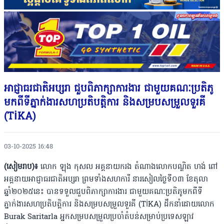
អាជ្ញាធរជាតិអប្សរា ជួបពិភាក្សាការងារ ជាមួយគណៈប្រតិភូ
មកពីទីភ្នាក់ងារសហប្រតិបត្តិការ និងសម្របសម្រួលទួរគី
(TİKA)
03-10-2025 16:48
(សៀមរាប)៖
លោក ឡុង កុសល អគ្គនាយករង តំណាងលោកបណ្ឌិត ហង់ ពៅ
អគ្គនាយអាជ្ញាធរជាតិអប្សរា ព្រមទាំងសហការី នារសៀលថ្ងៃទី០៣ ខែតុលា
ឆ្នាំ២០២៥នេះ បានទទួលជួបពិភាក្សាការងារ ជាមួយគណៈប្រតិភូមកពីទី
ភ្នាក់ងារសហប្រតិបត្តិការ និងសម្របសម្រួលទួរគី (TİKA) ដឹកនាំដោយលោក
Burak Saritarla អ្នកសម្របសម្រួលប្រចាំតំបន់សម្រាប់ប្រទេសឡាវ