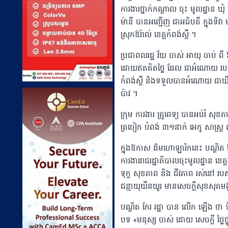
ការងារថ្នាក់កណ្តាល ចុះ មូលដ្ឋាន ឃុំ
ម៉ានី បានអញ្ជេីញ ជាអធិបតី ក្នុងទិវ
ស្រុកឱរ៉ាល់ ខេត្តកំពង់ស្ពឺ ។
ប្រជាពលរដ្ឋ វ័យ ចាស់ អាយុ ចាប់ ពី
ដោយឥតគិតថ្លៃ ដែល ជាអំណោយ របស់ ឧបនា
កំពង់ស្ពឺ និងទទួលបានអំណោយ ជាឃីតម្
ប៉ាវ ។
ក្រុម ការងារ គ្រូពេទ្យ បានអប់រំ សុ
ត្រចៀក បំពង់ ៣១នាក់ អេកូ សាស្ត្រ
ក្នុងឱកាស ដ៏មហោឡារិកនេះ បណ្ឌិត កែរ រ
ការងាររាជរដ្ឋាភិបាលចុះមូលដ្ឋាន ខេត្ត
ទុក្ខ សុខភាព និង ជីវភាព រស់នៅ រប
ជន្មាយុយឺនយូរ មានសេចក្ដីសុខសុភម
បណ្ឌិត កែរ រដ្ឋា បាន លើក ឡើង ថា 
បទ «មនុស្ស ចាស់ ដោយ សេចក្ដី ថ្លៃថ្ន