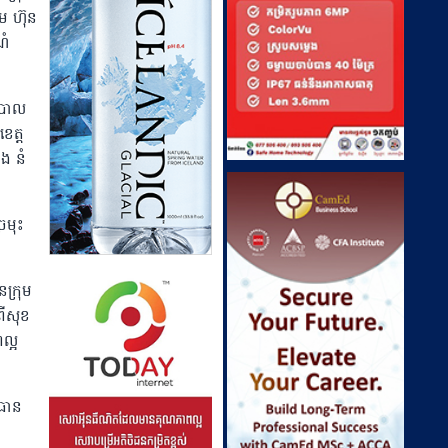
តម ហ៊ុន
ណំ
យាបាល
េត្ត
ិង នំ
រមុះ
នក្រុម
រពីសុខ
ល្អ
រធាន