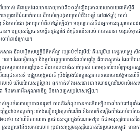
្សវ័យចាស់ គឺជាអ្នកដែលមានអាយុចាប់ពី៦០ឆ្នាំឡើង(គោលនយោបាយជាតិស្តីពី
ែកចេញជាបីដំណាក់កាល គឹចាស់ក្មេង(អាយុចាប់ពី៦០ឆ្នាំ ទៅ៧៤ឆ្នាំ) ចាស់
ំ) និងចាស់ជរា (អាយុចាប់ពី៨៥ឆ្នាំឡើង)។ មនុស្សចាស់គឺជាអ្នកមានគុណូបការៈដ
ាន។ បុព្វបុរសខ្មែរបានបង្កើតនូវស្នាដៃ ដ៏ច្រើនលើសលប់ ឥតគណនា បន្សល់ទុកជាកេរ
ចៅជំនាន់ក្រោយ។
 កសាង និងបង្កើតសម្បត្តិបិតិកភ័ណ្ឌ វប្បធម៌ទាំងរូបិយ៍ និងអរូបីយ អក្សរសាស្ត្រ សិល
់ ។ល។ ដែលស្ថិតស្ថេរ និងផ្តល់អត្ថប្រយោជន៍ដល់សព្វថ្ងៃ គឺជាភស្តុតាង ដែលមិន
ុជាទទួលបានសព្វថ្ងៃនេះ គឺជាការលះបង់សាច់ស្រស់ ឈាមស្រស់របស់ក្រុមអ្នកស្ន
យពូជសាសន៍ បង្រួបបង្រួមជាតិ ប្រឹងប្រែងថែរក្សាស្ថេរភាពនយោបាយឱ្យមានលំន
ម្រើនលូតលាស់ ហើយដែលសព្វថ្ងៃនេះ ពួកគាត់ទាំងអស់នោះបានឈានចូលវ័យចាស់អស់
ំង និងគោរពដឹងគុណជានិច្ច មិនអាចធ្វេសប្រហែសឡើយ។
យចាស់ក្នុងចំណោមប្រជាជនទូទៅ បាននិងកំពុងមានការកើនឡើងជាលំដាប់នៅទូទាំ
សំគ្នារវាងការធ្លាក់ចុះយ៉ាងលឿននូវអត្រាកំណើត និងការកើនឡើងយ៉ាងឆាប់រហ័សន
នាំ២០៥០ នៅលើពិភពលោក ប្រជាជន១រូបក្នុងចំណោម៥រូប គឺជាមនុស្សវ័យចាស់ដ
រ ស្របគ្នាទៅនឹងសកលលោក ប្រជាសាស្ត្រមនុស្សវ័យចាស់នៃប្រទេសកម្ពុជា មានការវិ