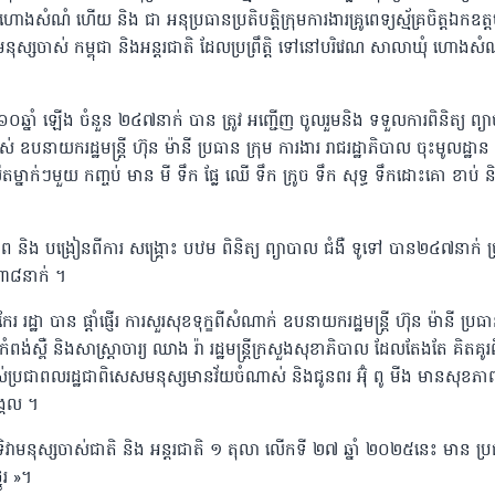
 ហោងសំណំ ហើយ និង ជា អនុប្រធានប្រតិបត្តិក្រុមការងារគ្រូពេទ្យស្ម័គ្រចិត្តឯកឧត្
ា មនុស្សចាស់ កម្ពុជា និងអន្តរជាតិ ដែលប្រព្រឹត្តិ ទៅនៅបរិវេណ សាលាឃុំ ហោងសំ
 ៦០ឆ្នាំ ឡើង ចំនួន ២៤៧នាក់ បាន ត្រូវ អញ្ជើញ ចូលរួមនិង ទទួលការពិនិត្យ ព្
យករដ្ឋមន្ត្រី ហ៊ុន ម៉ានី ប្រធាន ក្រុម ការងារ រាជរដ្ឋាភិបាល ចុះមូលដ្ឋាន ខ
នាក់ៗមួយ កញ្ចប់ មាន មី ទឹក ផ្លែ ឈើ ទឹក ក្រូច ទឹក សុទ្ធ ទឹកដោះគោ ខាប់ ន
ខភាព និង បង្រៀនពីការ សង្គ្រោះ បឋម ពិនិត្យ ព្យាបាល ជំងឺ ទូទៅ បាន២៤៧នាក់ ច្
 ៣៨នាក់ ។
ដ្ឋា បាន ផ្តាំផ្ញើរ ការសួរសុខទុក្ខពីសំណាក់ ឧបនាយករដ្ឋមន្ត្រី ហ៊ុន ម៉ានី ប្រធា
កំពង់ស្ពឺ និងសាស្ត្រាចារ្យ ឈាង រ៉ា រដ្ឋមន្ត្រីក្រសួងសុខាភិបាល ដែលតែងតែ គិតគូ
ស់ប្រជាពលរដ្ឋជាពិសេសមនុស្សមានវ័យចំណាស់ និងជូនពរ អ៊ុំ ពូ មីង មានសុខភាព
ង្គល ។
ទិវាមនុស្សចាស់ជាតិ និង អន្តរជាតិ ១ តុលា លេីកទី ២៧ ឆ្នាំ ២០២៥នេះ មាន ប្
ូរ »។