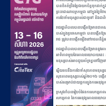
ភាពរបស់អង្គការសហប្រជាជាតិ(SDGs
បានខិតខំប្រឹងប្រែងយកចិត្តទុកដាក់ក្
ព្រះរាជាណាចក្រកម្ពុជា នៅក្នុងថ្ងៃទ
ការថែទាំមនុស្សចាស់ជាទូទៅ និងជាព
រាជរដ្ឋាភិបាលបានបង្កើតឱ្យមានជាគណកម
ចាស់ក្នុងប្រទេសកម្ពុជា បានបង្កើត
រាជ ត្រូវបានបង្កើតឡើងនៅរាជធានីភ្ន
រាជរដ្ឋាភិបាលបានបង្កើតឱ្យមាននូវគ
អាទិភាពមួយនៃគោលនយោបាយនេះ និងបាន
មនុស្សចាស់អាចជួយគាំទ្រគ្នាទៅវិញ
ឆ្លើយតបនឹងការថែទាំសុខភាពមនុស្សច
សុខភាពមនុស្សចាស់ឆ្នាំ២០១៦ បង្កើ
ចាស់សម្រាប់ជាយន្តការក្នុងការអនុវត្ត
ក្រសួងក៏បានរៀបចំផែនការសកម្មភាពសុ
សកម្មភាព នៃការអនុវត្តគោលនយោបាយ