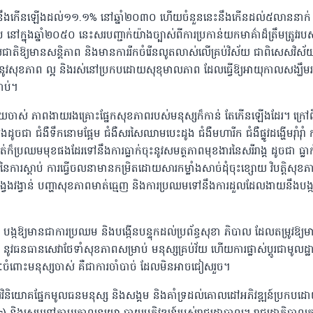
ពុជា នឹងកើនឡើងដល់១១.១% នៅឆ្នាំ២០៣០ ហើយចំនួននេះនឹងកើនដល់៥លាននាក់
ៅក្នុងឆ្នាំ២០៥០ នេះសរបញ្ជាក់យ៉ាងច្បាស់ពីការប្រកាន់យកមាគ៌ាដ៏ត្រឹមត្រូវរបស
្រទេសជាតិឱ្យមានសន្តិភាព និងមានការរីកចំរើនលូតលាស់លើគ្រប់វិស័យ ជាពិសេសវិស័
ននូវសុខភាព ល្អ និងរស់នៅប្រកបដោយសុខុមាលភាព ដែលធ្វើឱ្យអាយុកាលសង្ឃឹមរ
ាប់។
ាស់ ភាពងាយរងគ្រោះផ្នែកសុខភាពរបស់មនុស្សក៏កាន់ តែកើនឡើងដែរ។ ក្រៅពី
ា ជំងឺទឹកនោមផ្អែម ជំងឺសរសៃឈាមបេះដូង ជំងឺមហារីក ជំងឺផ្លូវដង្ហើមរ៉ាំរ៉ាំ ក
គាត់ក៏ប្រឈមមុខផងដែរទៅនឹងការធ្លាក់ចុះនូវសមត្ថភាពមុខងារនៃសរីរាង្គ ដូចជា ធ្លាក
ការស្តាប់ ការធ្វើចលនាមានកម្រិតដោយសារកម្លាំងសាច់ដុំចុះខ្សោយ វិបត្តិសុខភាព
និងវង្វេងវង្វាន់ បញ្ហាសុខភាពមាត់ធ្មេញ និងការប្រឈមទៅនឹងការដួលដែលងាយនឹងបង្
ង្កឱ្យមានជាការប្រឈម និងបង្កើនបន្ទុកដល់ប្រព័ន្ធសុខា ភិបាល ដែលតម្រូវឱ្យម
វធនធានសេវាថែទាំសុខភាពសម្រាប់ មនុស្សគ្រប់វ័យ ហើយការផ្លាស់ប្តូរជាមូលដ្ឋា
ំពោះមនុស្សចាស់ គឺជាការចាំបាច់ ដែលមិនអាចជៀសរួច។
រវិនិយោគផ្នែកមូលធនមនុស្ស និងសង្គម និងគាំទ្រដល់គោលដៅអភិវឌ្ឍន៍ប្រកបដោ