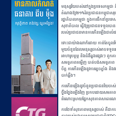
មនុស្សវ័យចាស់នៅក្នុងប្រទេសកម្
តំណាងឱ្យ២១%នៃប្រជាជនកម្ពុជាសរុប ន
រដ្ឋាភិបាលកម្ពុជា ក្នុងការដឹកនាំប
សុខាភិបាល ធ្វើឱ្យប្រជាជនទទួលបា
របស់ប្រជាជនមានការកើនឡើងជាលំដ
ទោះជាយ៉ាងណាក៏ដោយ កាន់តែចូលវ័យច
មួយចំនួនដែលមនុស្សចាស់អាចទទួលរងដូចជ
អាហារូបត្ថម្ភ និងជំងឺឆ្លងផ្សេងៗ ពួក
សមត្ថភាពគម្ហើញ បាត់បង់សមត្ថភាព នៃ
ចិត្ត ការកើនឡើងនូវការភ្លេចភ្លាំង 
បាក់ឆ្អឹង។
ការកើនឡើងនូវចំនួនប្រជាជនវ័យចាស់ ប
ថ្លឹងថ្លែងឡើងវិញ ប្រកបដោយសមភាព នូ
ដំណោះស្រាយផ្នែកសុខភាពសាធារណៈច
ការថែទាំសុខភាពមនុស្សចាស់ គឺជាកា