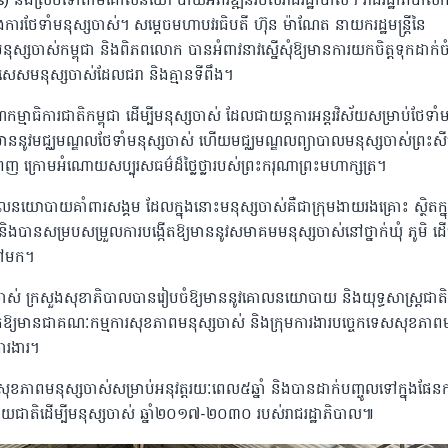
) និងស្របទៅតាមគោលនយោ បាយអភិវឌ្ឍន៍របស់រាជរដ្ឋាបាល។ រាជរដ្ឋាភិបាលកម្
នុងការថែទាំមនុស្សចាស់។ សម្តេចមហាបវរធិបតី ហ៊ុន ម៉ាណែត នាយករដ្ឋមន្ត្រីនៃ
ិវាមនុស្សចាស់កម្ពុជា និងពិភពលោក បានអំពាវនាវស្នើសុំឱ្យមានការយកចិត្តទុកដាក់
ិសេសមនុស្សចាស់ដែលជរា និងគ្មានទីពឹង។
្មាធិការជាតិកម្ពុជា ដើម្បីមនុស្សចាស់ ដែលជាយន្តការអន្តរវិស័យសម្រាប់ថែទាំម
ឱ្យមាននូវមជ្ឈមណ្ឌលថែទាំមនុស្សចាស់ ហើយមជ្ឈមណ្ឌលព្យាបាលមនុស្សចាស់ព្រះស
ំពេញ ក្រោមអំណោយសប្បុរសធម៌ដ៏ថ្លៃថ្លារបស់ព្រះករុណាព្រះមហាក្សត្រ។
ោលនយោបាយគាំពារសង្គម ដែលក្នុងនោះមនុស្សចាស់គឺជាក្រុមងាយរងគ្រោះ ស្ថិតក្ន
សម្របសម្រួលការបង្កើតឱ្យមាននូវសមាគមមនុស្សចាស់នៅថ្នាក់ឃុំ ភូមិ ដើម្ប
ទៅមក។
ាស់ ក្រសួងសុខាភិបាលបានរៀបចំឱ្យមាននូវគោលនយោបាយ និងយុទ្ធសាស្ត្រជាតិ
តឱ្យមានជាគណៈកម្មការសុខភាពមនុស្សចាស់ និងក្រុមការងារបច្ចេកទេសសុខភាពម
ការងារ។
ខភាពមនុស្សចាស់សម្រាប់អនុវត្តរយៈពេល៥ឆ្នាំ និងបានដាក់បញ្ចូលទៅក្នុងផែនក
ជាតិដើម្បីមនុស្សចាស់ ឆ្នាំ២០១៧-២០៣០ របស់រាជរដ្ឋាភិបាល៕