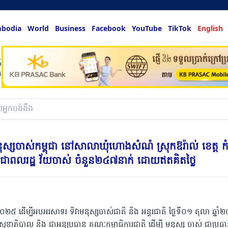
bodia
World
Business
Facebook
YouTube
TikTok
English
ិវាមនុស្សចាស់កម្ពុជា នៅសាលាឃុំហោងសំណំ ស្រុកឱរ៉ាល់ ខេត្ត ក
ប្រជាពលរដ្ឋ វ័យចាស់ ចំនួន២៤៧នាក់ ដោយឥតគិតថ្លៃ
២០២៥ ដើម្បីអបអរសាទរ ទិវាមនុស្សចាស់ជាតិ និង អន្តរជាតិ ថ្ងៃទី០១ តុលា ឆ្នា
ួង សុខាភិបាល និង ជាអនុប្រធាន គណៈកម្មាធិការជាតិ ដេីម្បី មនុស្ស ចាស់ ជាប្រធា