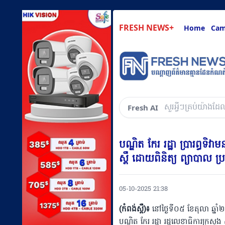
FRESH NEWS+
Home
Cam
ask abou
Fresh AI
បណ្ឌិត កែរ រដ្ឋា ប្រារព្ធទ
ស្ពឺ ដោយពិនិត្យ ព្យាបាល 
05-10-2025 21:38
(កំពង់ស្ពឺ)៖
នៅថ្ងៃទី០៥ ខែតុលា ឆ្នាំ
បណ្ឌិត កែរ រដ្ឋា រដ្ឋលេខាធិការក្រស