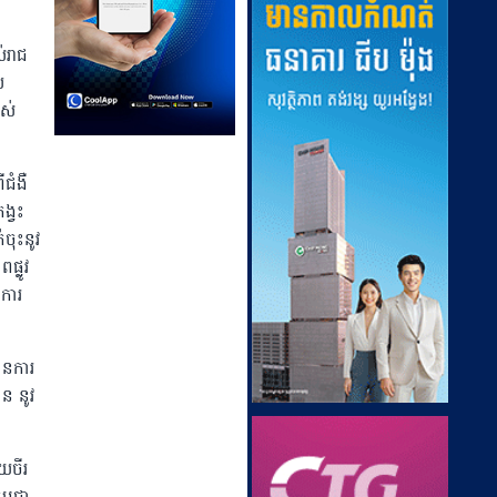
់រាជ
យ
ស់
ជំងឺ
ង្វះ
់ចុះនូវ
ផ្លូវ
កការ
ានការ
ន នូវ
យចីរ