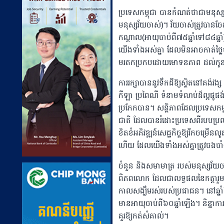
ប្រទេសកម្ពុជា បានកំណត់ថាជាមនុស
មនុស្សវ័យចាស់)។ វ័យចាស់ត្រូវបានច
កណ្តាល(អាយុចាប់ពី៧៥ឆ្នាំទៅ៨៤ឆ្នា
យើងទាំងអស់គ្នា ដែលមិនអាចកាត់ថ្លៃប
មរតកប្រកបដោយមោទនភាព ដល់កូន
ការរក្សាបាននូវទឹកដីឱ្យស្ថិតនៅគង់វង្ស
កីឡា ប្រពៃណី ទំនាមទំលាប់ដ៏ល្អផូផង
ប្រកែកបាន។ សន្តិភាពដែលប្រទេសកម្ព
ជាតិ ដែលបានរំដោះប្រទេសពីរបបប្រល័
ខិតខំអភិវឌ្ឍន៍សេដ្ឋកិច្ចឱ្យរីកច
ហើយ ដែលយើងទាំងអស់គ្នាត្រូវចងចា
ចំនួន និងសមាមាត្រ របស់មនុស្សវ័
ពិភពលោក ដែលជាលទ្ធផលនៃកត្តារួមផ្
កាលសង្ឃឹមរស់របស់ប្រជាជន។ នៅឆ្
មានអាយុចាប់ពី៦០ឆ្នាំឡើង។ និន្នាកា
គួរឱ្យកត់សំគាល់។