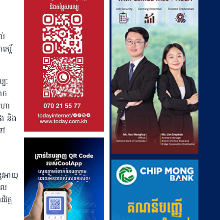
ល់
្តិ៍
្បៈ
អាច
េហា
ឹង និង
ទៅ
ង
ូវអាយុ
ែល
វត្ត