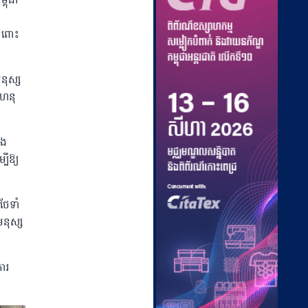
ពុជា
ចំពោះ
នុស្ស
ីហនុ
ុង
ីឱ្យ
ថែទាំ
នុស្ស
ារ