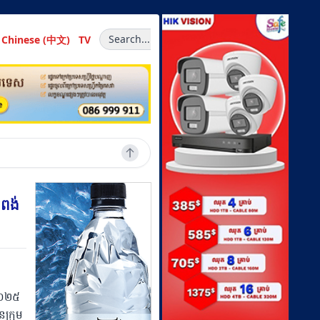
Search...
Chinese (中文)
TV
ំពង់
ំ២០២៥
នក្រុម