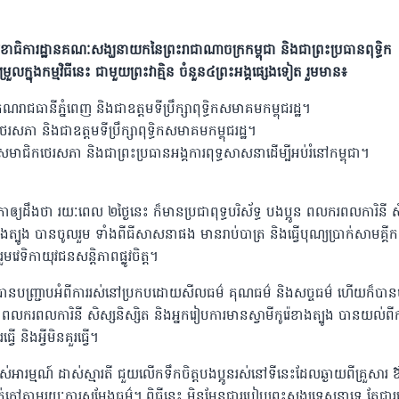
ធិការដ្ឋានគណៈសង្ឃនាយកនៃព្រះរាជាណាចក្រកម្ពុជា និងជាព្រះប្រធានពុទ្ធិក
ួលក្នុងកម្មវិធីនេះ ជាមួយព្រះវាគ្មិន ចំនួន៤ព្រះអង្គផ្សេងទៀត រួមមាន៖
រគណរាជធានីភ្នំពេញ និងជាឧត្តមទីប្រឹក្សាពុទ្ធិកសមាគមកម្ពុជរដ្ឋ។
េរសភា និងជាឧត្តមទីប្រឹក្សាពុទ្ធិកសមាគមកម្ពុជរដ្ឋ។
ជិកថេរសភា និងជាព្រះប្រធានអង្គការពុទ្ធសាសនាដើម្បីអប់រំនៅកម្ពុជា។
ឲ្យដឹងថា រយៈពេល ២ថ្ងៃនេះ ក៏មានប្រជាពុទ្ធបរិស័ទ្ធ បងប្អូន ពលករពលការិនី ស
េខាងត្បូង បានចូលរួម ទាំងពីធីសាសនាផង មានរាប់បាត្រ និងធ្វើបុណ្យប្រាក់សាមគ្គ
េទិកាយុវជនសន្តិភាពផ្លូវចិត្ត។
េះ បានបញ្ជ្រាបអំពីការរស់នៅប្រកបដោយសីលធម៌ គុណធម៌ និងសច្ចធម៌ ហើយក៏បា
អូន ពលករពលការិនី សិស្សនិស្សិត និងអ្នករៀបការមានស្វាមីកូរ៉េខាងត្បូង បានយល់ពី
រធ្វើ និងអ្វីមិនគួរធ្វើ។
ារម្មណ៍ ដាស់ស្មារតី ជួយលើកទឹកចិត្តបងប្អូនរស់នៅទីនេះ​ដែលឆ្ងាយពីគ្រួសារ 
ក់ក្តៅតាមរយៈការសម្តែងធម៌។ ពិធីនេះ មិនមែនជារបៀបព្រះសង្ឃទេសនាទេ តែជា