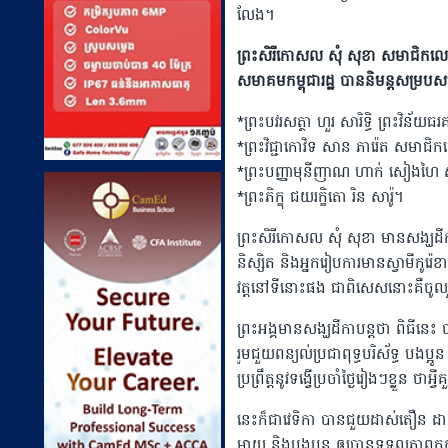
លែង។
ព្រះសិរីកោសល សុំ សុខា សមាជិកលេខា
សមាគមកម្ពុជារដ្ឋ បាននិមន្តសម្របសម្រ
*ព្រះបវរសត្ថា ហួរ សារិទ្ធិ ព្រះវិន័យធ
*ព្រះវិជ្ជាកោវិទ សាន ភារ៉េត សមាជិកថ
*ព្រះបញ្ញាមុនីញាណ ហាក់ សៀងហៃ សមា
*ព្រះភិក្ខុ ជយរក្ខិតោ រិន សារ៉ូ។
ព្រះសិរីកោសល សុំ សុខា មានសង្ឃដីកា
និស្សិត និងអ្នករៀបការមានស្វាមីកូរ៉
វត្តនៅទីនោះផង ជាពិសេសនោះគឺចូលរួមវ
ព្រះអង្គមានសង្ឃដីកាបន្តថា ពិធីន
រួមជួយពន្យល់ប្រជាពុទ្ធបរិស័ទ្ធ បងប្
ប្រព្រឹត្តនូវទង្វើប្រចាំថ្ងៃរៀងៗខ្លួន ថាអ្វីគួ
នេះក៏ជាវេទិកា បានជួយដាស់តឿន ដាស់អ
ម្តាយ និងបងប្អូន ឲ្យបានទទួលភាពក