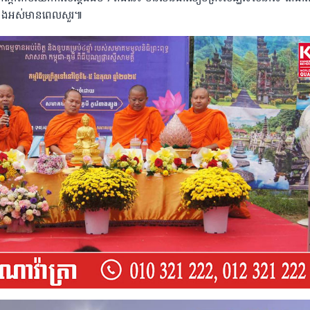
មទាំងអស់មានពេលសួរ៕