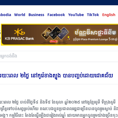
bodia
World
Business
Facebook
YouTube
TikTok
English
hing & more
ិត្ត រយៈពេល ២ថ្ងៃ នៅកូរ៉េខាងត្បូង បានបញ្ចប់ដោយជោគជ័យ
រយៈពេល ២ថ្ងៃ ចាប់ពីថ្ងៃទី៤ និងទី៥ ខែតុលា ឆ្នាំ២០២៥ នៅវត្តខ្មែរគូមី ទីក្រុងគូមី
ប្រព្រឹត្តទៅចប់សព្វគ្រប់ហើយ ខណៈបងប្អូនប្រជាពលរដ្ឋជាច្រើនបានចូលរួមស្តាប់ និ
រះអង្គ។ កម្មវិធីនេះ តែងតែធ្វើឡើងជារៀងរាល់ឆ្នាំ ដោយមានអ្នកចូលរួមយ៉ាងច្រើនកុះក