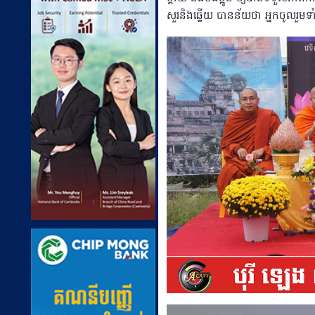
សួរនិងឆ្លើយ បានន័យថា អ្នកចូលរួ