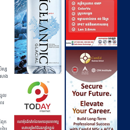
ិស្ស
ីកសាង
នចូល
ការ
ឪពុក
របៀប