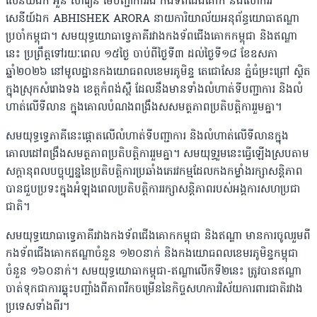
សេនីយ៍ឯក អ៊ួន សារឿន មេបញ្ជាការរង កងទ័ពជើងគោក និងលោកវរ
សេនីយ៍ឯក ABHISHEK ARORA នាយការិយាល័យអនុព័ន្ធយោធាឥណ្ឌា
ប្រចាំកម្ពុជា។ សមយុទ្ធយោធាទ្វេភាគីរវាងកងទ័ពជើងគោកកម្ពុជា និងឥណ្ឌា
នេះ ប្រព្រឹត្តទៅរយៈពេល ១៥ថ្ងៃ ចាប់ពីថ្ងៃទី៣ ដល់ថ្ងៃទី១៨ ខែឧសភា
ឆ្នាំ២០២៦ នៅមូលដ្ឋានកងយោធពលខេមរភូមិន្ទ តេជោសែន ភ្នំធំម្រះព្រៅ ស្ថិត
ក្នុងស្រុកសំរោងទង ខេត្តកំពង់ស្ពឺ ដែលនឹងមានទាំងលំហាត់ទីបញ្ជាការ និងលំ
ហាត់លើទីលាន ក្នុងគោលបំណងពង្រឹងសសមត្ថភាពប្រតិបត្តិការរួមគ្នា។
សមយុទ្ធទ្វេភាគីនេះផ្តោតលើលំហាត់ទីបញ្ជាការ និងលំហាត់លើទីលានក្នុង
គោលដៅពង្រឹងសមត្ថភាពប្រតិបត្តិការរួមគ្នា។ សមយុទ្ធរួមនេះធ្វើឡើងស្របតាម
សក្ដានុពលបច្ចុប្បន្ននៃប្រតិបត្តិការប្រឆាំងភេរវកម្មដែលកងកម្លាំងរក្សាសន្តិភាព
បានជួបប្រទះក្នុងអំឡុងពេលប្រតិបត្តិការរក្សាសន្តិភាពរបស់អង្គការសហប្រជា
ជាតិ។
សមយុទ្ធយោធាទ្វេភាគីរវាងកងទ័ពជើងគោកកម្ពុជា និងឥណ្ឌា មានការចូលរួមពី
កងទ័ពជើងគោកឥណ្ឌាចំនួន ១២០នាក់ និងកងយោធពលខេមរភូមិន្ទកម្ពុជា
ចំនួន ១៦០នាក់។ សមយុទ្ធយោធាកម្ពុជា-ឥណ្ឌាលើកទី២នេះ ត្រូវបានឥណ្ឌា
ចាត់ទុកជាការឆ្លុះបញ្ចាំងពីភាពរីកចម្រើននៃកិច្ចសហការវិស័យការពារជាតិរវាង
ប្រទេសទាំងពីរ។