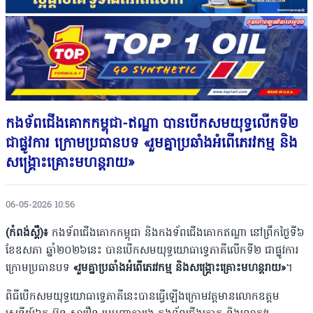
កងទ័ពជើងគោកកម្ពុជា-ឥណ្ឌា បានបើកសមយុទ្ធលើកទី២
ជាផ្លូវការ ក្រោមប្រធានបទ «រួមគ្នាប្រឆាំងអំពើភេរវកម្ម និង
សង្គ្រោះគ្រោះមហន្តរាយ»
06-05-2026 10:56
(កំពង់ស្ពឺ)៖
កងទ័ពជើងគោកកម្ពុជា និងកងទ័ពជើងគោកឥណ្ឌា នៅព្រឹកថ្ងៃទី៦
ខែឧសភា ឆ្នាំ២០២៦នេះ បានបើកសមយុទ្ធយោធាទ្វេភាគីលើកទី២ ជាផ្លូវការ
ក្រោមប្រធានបទ
«រួមគ្នាប្រឆាំងអំពើភេរវកម្ម និងសង្គ្រោះគ្រោះមហន្តរាយ»
។
ពិធីបើកសមយុទ្ធយោធាទ្វេភាគីនេះបានធ្វើឡើងក្រោមវត្តមានលោកឧត្តម