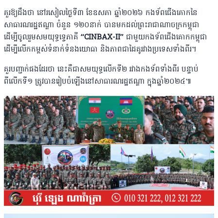
គួរឱ្យដឹងថា នៅរសៀលថ្ងៃទី៣ ខែឧសភា ឆ្នាំ២០២៦ កងទ័ពជើងគោកនៃ
សាធារណរដ្ឋឥណ្ឌា ចំនួន ១២០នាក់ បានមកដល់ព្រះរាជាណាចក្រកម្ពុជា
ដើម្បីចូលរួមសមយុទ្ធទ្វេភាគី
“CINBAX-II”
ជាមួយកងទ័ពជើងគោកកម្ពុជា
ដើម្បីលើកកម្ពស់ទំនាក់ទំនងយោធា និងភាពជាដៃគូរវាងប្រទេសទាំងពីរ។
គួរបញ្ជាក់ផងដែរថា នេះគឺជាសមយុទ្ធលើកទី២ រវាងកងទ័ពទាំងពីរ បន្ទាប់
ពីលើកទី១ ត្រូវបានរៀបចំឡើងនៅសាធារណរដ្ឋឥណ្ឌា ក្នុងឆ្នាំ២០២៤៕