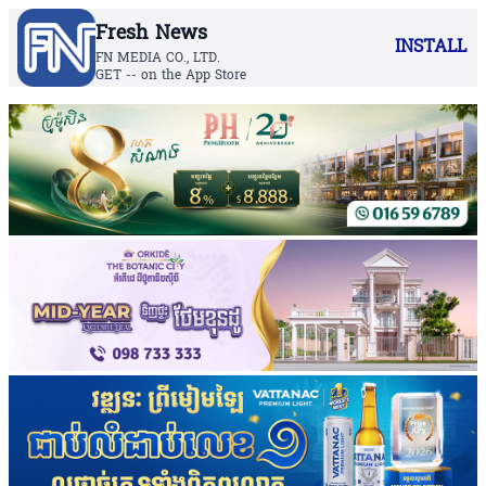
Fresh News
INSTALL
FN MEDIA CO., LTD.
GET -- on the App Store