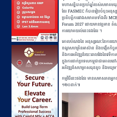
មហាសន្និបាតប្រចាំឆ្នាំរបស់សមាគមធុរ
ដែរ FASMEC ក៏បានរៀបចំចុះអនុស្សរ
ប្រតិបត្តិការរវាងសមាគមទាំងពី
Forum 2027 ដោយមានវត្តមាន តំណាងស
ការយោគយល់នេះផងដែរ ។
គោលបំណងនៃ អនុស្សរណៈនៃការយោគយល់គ្ន
ខណ្ឌសហគ្រិនអាស៊ាន និងបង្កើតកិច្ចសហប
និងការអភិវឌ្ឍន៍រយៈពេលវែងនៃវេទិកាភាព
ក្នុងការដាក់ប្រទេសកម្ពុជាជាគោលដៅសំ
អភិវឌ្ឍន៍សហគ្រាសធុនតូច និងមធ្យម
កម្មវិធីនេះផងដែរ មានសមាសភពអ្ន
១២០នាក់៕