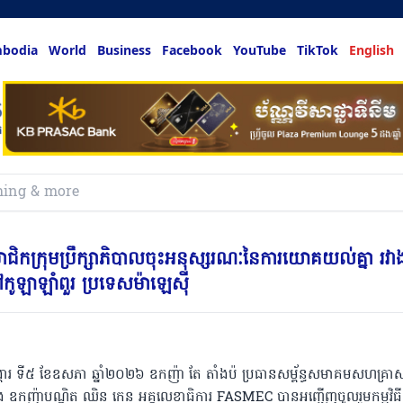
bodia
World
Business
Facebook
YouTube
TikTok
English
លអ្នកចង់ដឹង
ាជិកក្រុមប្រឹក្សាភិបាលចុះអនុស្សរណៈនៃការយោគយល់គ្នា រវា
ាឡាំពួរ ប្រទេសម៉ាឡេស៊ី
ៃអង្គារ ទី៥ ខែឧសភា ឆ្នាំ២០២៦ ឧកញ៉ា តែ តាំងប៉ ប្រធានសម្ព័ន្ធសមាគមសហគ្រា
ង ឧកញ៉ាបណ្ឌិត ឈិន កេន អគ្គលេខាធិការ FASMEC បានអញ្ជើញចូលរួមកម្មវិធី