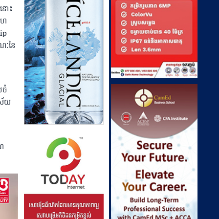
ាសនោះ
ចសហ
ip
រណៈនៃ
បចំ
ិស័យ
ាណ