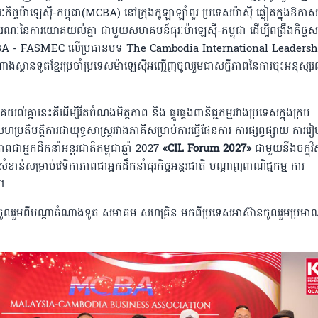
ៈកិច្ចម៉ាឡេស៊ី-កម្ពុជា(MCBA) នៅក្រុងកូឡាឡាំពួរ ប្រទេសម៉ាស៊ី ឆ្លៀតក្នុងឱក
ណៈនៃការយោគយល់គ្នា ជាមួយសមាគមន៍ធុរៈម៉ាឡេស៊ី-កម្ពុជា ដើម្បីពង្រឹងកិច្
រ MCBA - FASMEC លើប្រធានបទ The Cambodia International Leadersh
្ថានទូតខ្មែរប្រចាំប្រទេសម៉ាឡេស៊ីអញ្ជើញចូលរួមជាសក្ខីភាពនៃការចុះអនុស្ស
ានេះគឺដើម្បីរឹតចំណងមិត្តភាព និង ផ្គូរផ្គងពានិជ្ជកម្មរវាងប្រទេសក្នុងក្រប
្រតិបត្តិការជាយុទ្ធសាស្រ្តរវាងភាគីសម្រាប់ការធ្វើផែនការ ការផ្សព្វផ្សាយ ការរៀ
ជាអ្នកដឹកនាំអន្តរជាតិកម្ពុជាឆ្នាំ 2027
«CIL Forum 2027»
ជាមួយនឹងចក្ខុវ
ខាន់សម្រាប់វេទិកាភាពជាអ្នកដឹកនាំធុរកិច្ចអន្តរជាតិ បណ្តាញពាណិជ្ជកម្ម ការ
។
កចូលរួមពីបណ្ដាតំណាងទូត សមាគម សហគ្រិន មកពីប្រទេសអាស៊ានចូលរួមប្រម