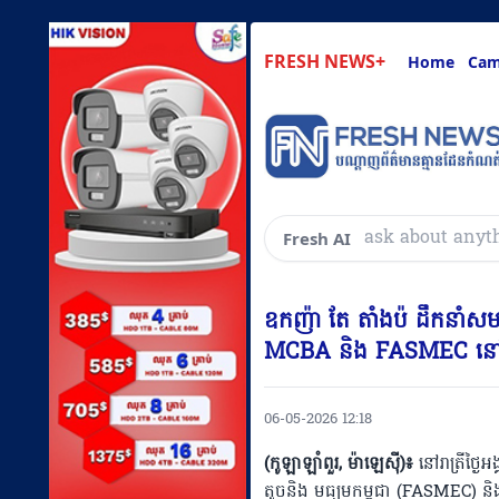
FRESH NEWS+
Home
Cam
សួរអ្វីៗគ្រប់យ៉ាងដែ
Fresh AI
ឧកញ៉ា តែ តាំងប៉ ដឹកនាំសម
MCBA និង FASMEC នៅកូឡ
06-05-2026 12:18
(កូឡាឡាំពួរ, ម៉ាឡេស៊ី)៖
នៅរាត្រីថ្ង
តូចនិង មធ្យមកម្ពុជា (FASMEC) និ