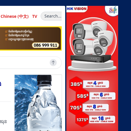
Search...
Chinese (中文)
TV
ង
សធុន