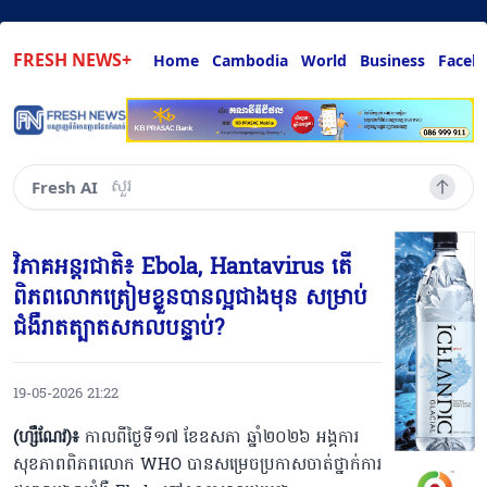
FRESH NEWS+
Home
Cambodia
World
Business
Faceb
សួរអ្វីៗគ្រប់យ៉ាងដែល
Fresh AI
វិភាគអន្តរជាតិ៖ Ebola, Hantavirus តើ
ពិភពលោកត្រៀមខ្លួនបានល្អជាងមុន សម្រាប់
ជំងឺរាតត្បាតសកលបន្ទាប់?
19-05-2026 21:22
(ហ្សឺណែវ)៖
កាលពីថ្ងៃទី១៧ ខែឧសភា ឆ្នាំ២០២៦ អង្គការ
សុខភាពពិភពលោក WHO បានសម្រេចប្រកាសចាត់ថ្នាក់ការ