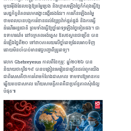
មួយអ៉ីរ៉ង់ដែលបង្កឱ្យតម្លៃប្រេង និងហ្គាសឡើងថ្លៃក៏កំពុងធ្វើឱ្យ
សេដ្ឋកិច្ចពិភពលោករង្គោះរង្គើរផងដែរ។ ការកើនឡើងតម្លៃ
ថាមពលបានបង្កការរំខានដល់ខ្សែច្រវ៉ាក់ផ្គត់ផ្គង់ និងការធ្វើ
ដំណើរអន្តរជាតិ ព្រមទាំងធ្វើឱ្យថ្នាំពេទ្យឡើងថ្លៃទៀតផង។ ជា
ឧទាហរណ៍៖ នៅចក្រភពអង់គ្លេស ឱសថស្ថានជាច្រើន បាន
ដំឡើងថ្លៃពី២០ ទៅ៣០ភាគរយលើថ្នាំពេទ្យដែលអាចទិញ
ដោយមិនចាំបាច់មានវេជ្ជបញ្ជាពីគ្រូពេទ្យ។
លោក Ghebreyesus កាលពីខែកុម្ភៈ ឆ្នាំ២០២៦ បាន
និយាយថាកូវីដ១៩ បានបង្រៀនមេរៀនជាច្រើនដល់ពួកយើង
ជាពិសេសគឺថាការគំរាមកំហែងជាសកល ទាមទារឱ្យមានការ
ឆ្លើយតបជាសកល ហើយសាមគ្គីភាពគឺជាប្រព័ន្ធភាពសុំាដ៏ល្អ
បំផុត៕