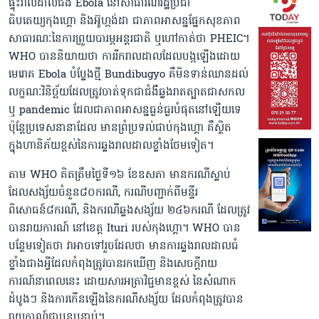
ផ្ទុះរាលដាលជំងឺ Ebola នៅសាធារណរដ្ឋប្រជា
ធិបតេយ្យកុងហ្គោ និងអ៊ូហ្កង់ដា ជាភាពអាសន្នផ្នែកសុខភាព
សាធារណៈនៃការព្រួយបារម្ភអន្តរជាតិ ឬហៅកាត់ថា PHEIC។
WHO បាននិយាយថា ការរីករាលដាលដែលបង្កឡើងដោយ
មេរោគ Ebola បំប្លែងថ្មី Bundibugyo គឺមិនទាន់ឈានដល់
លក្ខណៈវិនិច្ឆ័យដែលត្រូវចាត់ទុកជា​ជំងឺឆ្លងរាតត្បាតជាសកល
ឬ pandemic ដែលជាភាពអាសន្នធ្ងន់ធ្ងរបំផុតនៅឡើយទេ
ប៉ុន្តែប្រទេសនានាដែល មានព្រំប្រទល់ជាប់កុងហ្គោ គឺស្ថិត
ក្នុងហានិភ័យខ្ពស់នៃការឆ្លងរាលដាលខ្លាំងថែមទៀត។
តាម WHO គិតត្រឹមថ្ងៃទី១៦ ខែឧសភា មានករណីស្លាប់
ដែលសង្ស័យចំនួន៨០ករណី, ករណីបញ្ជាក់ពីមន្ទីរ
ពិសោធន៍៨ករណី, និងករណីឆ្លងសង្ស័យ ២៤៦ករណី ដែលត្រូវ
បានរាយការណ៍ នៅខេត្ត Ituri របស់កុងហ្គោ។ WHO បាន
បន្ថែមទៀតថា វាអាចទៅរួចដែលថា មានការឆ្លងរាលដាលធំ
ខ្លាំងជាងអ្វីដែលកំពុងត្រូវបានរកឃើញ និងសេចក្ដីរាយ
ការណ៍នាពេលនេះ ដោយសារអត្រាវិជ្ជមានខ្ពស់ នៃសំណាក
ដំបូងៗ និងការកើនឡើងនៃករណីសង្ស័យ ដែលកំពុងត្រូវបាន
រាយកាណ៍ជាបន្តបន្ទាប់។