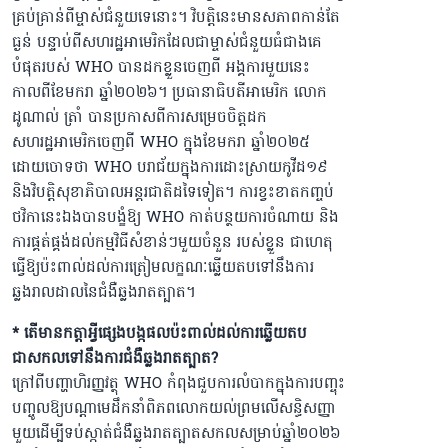
គ្រប់គ្រាន់ពីម្ចាស់ជំនួយទេនោះ។ វិបត្តិនេះមានសភាពកាន់តែ
ធ្ងន់ បន្ទាប់ពីសហរដ្ឋអាមេរិកដែលជាម្ចាស់ជំនួយធំជាងគេ
បំផុតរបស់ WHO បានដកខ្លួនចេញពី អង្គការមួយនេះ
កាលពីខែមករា ឆ្នាំ២០២៦។ ប្រធានាធិបតីអាមេរិក លោក
ដូណាល់ ត្រាំ បានប្រកាសពីការសម្រេចចិត្តដក
សហរដ្ឋអាមេរិកចេញពី WHO ក្នុងខែមករា ឆ្នាំ២០២៥
ដោយចោទថា WHO បរាជ័យក្នុងការដោះស្រាយកូវីដ១៩
និងវិបត្តិសុខាភិបាលអន្តរជាតិដទៃទៀត។ ការខ្វះខាតកញ្ចប់
ថវិកានេះឯងបានបង្ខំឱ្យ WHO កាត់បន្ថយការចំណាយ និង
ការផ្គត់ផ្គង់ដល់កម្មវិធីសំខាន់ៗមួយចំនួន របស់ខ្លួន ជាហេតុ
ធ្វើឱ្យប៉ះពាល់ដល់ការត្រៀមលក្ខណៈឆ្លើយតបទៅនឹងការ
ឆ្លងរាលដាលនៃជំងឺឆ្លងរាតត្បាត។
* តើមានកត្តាអ្វីផ្សេងបង្កផលប៉ះពាល់ដល់ការឆ្លើយតប
ជាសកលទៅនឹងការជំងឺឆ្លងរាតត្បាត?
ក្រៅពីបញ្ហាហិរញ្ញវត្ថុ WHO កំពុងជួបការលំបាកក្នុងការបញ្ចុះ
បញ្ចូលឱ្យបណ្ដាមេដឹកនាំពិភពលោកយល់ព្រមលើសន្ធិសញ្ញា
មួយដើម្បីទប់ស្កាត់ជំងឺឆ្លងរាតត្បាតសកលសម្រាប់ឆ្នាំ២០២៦