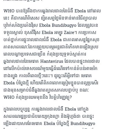
WHO បានឱ្យដឹងថាការឆ្លងរាលដាលនៃជំងឺ Ebola នៅពេល
នេះ គឺជាករណីពិសេស ដ្បិតសព្វថ្ងៃមិនទាន់មានវិធីព្យាបាល
ឬវ៉ាក់សាំងប្រឆាំងវីរុស Ebola Bundibugyo ដែលត្រូវបាន
ទទួលស្គាល់ ខុសពីវីរុស Ebola អម្បូរ Zaire។ ការប្រកាស
ចាត់ថ្នាក់ការផ្ទុះរាលដាលជំងឺ Ebola ជាភាពអាសន្នផ្នែកសុខ
ភាពសាធារណៈនៃការព្រួយបារម្ភអន្តរជាតិកើតមានឡើងស្រប
ពេលបណ្ដាប្រទេសជាច្រើន កំពុងប្រយុទ្ធទប់ស្កាត់ការ
ឆ្លងរាលដាលនៃមេរោគ Hantavirus ដែលបានផ្ទុះរាលដាល
នៅលើកប៉ាល់ទេសចរណ៍មួយធ្វើដំណើរទៅកាន់តំបន់អាមេរិក
ខាងត្បូង កាលពីពេលថ្មីៗនេះ។ ដូច្នេះតើអ្វីទៅជា មេរោគ
Ebola បំប្លែងថ្មី ហើយតើពិភពលោកត្រៀមខ្លួនបានល្អប្រសើរ
ជាងមុនសម្រាប់ជំងឺឆ្លងរាតត្បាតសកលបន្ទាប់ឬ ខណៈ
WHO កំពុងប្រឈមមុខនឹង វិបត្តិហិរញ្ញវត្ថុ?
ក្នុងពេលបច្ចុប្បន្ន ការឆ្លងរាលដាលជំងឺ Ebola នៅក្នុង
សាធារណរដ្ឋប្រជាធិបតេយ្យកុងហ្គោ និងអ៊ូហ្កង់ដា បានផ្ទុះ
ឡើងដោយសារតែមេរោគ Ebola បំប្លែងថ្មី Bundibugyo