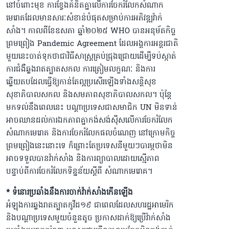
នៅចំពោះមុខ ការខ្វែងគំនិតគ្នាលើការចែករំលែកសំណាក
មេរោគដែលមានសារៈសំខាន់បំផុតសម្រាប់ការ​អភិវឌ្ឍវ៉ាក់
សាំង។ កាលពីខែឧសភា ឆ្នាំ២០២៥ WHO បានអនុម័តកិច្ច
ព្រមព្រៀង Pandemic Agreement ដែលអង្គការអន្តរជាតិ
មួយនេះចាត់ទុកថាជាវិធីសាស្ត្រគ្រប់ជ្រុងជ្រោយដើម្បីទប់ស្កាត់
ការជំងឺឆ្លងរាតត្បាតសកល ការត្រៀមលក្ខណៈ និងការ
ឆ្លើយតបដែលធ្វើឱ្យកាន់តែល្អប្រសើរឡើងទាំងសន្តិសុខ
សុខាភិបាលសកល និងសមភាពសុខាភិបាលសកល។ ប៉ុន្តែ
មកទល់នឹងពេលនេះ បណ្ដាប្រទេសជាសមាជិក UN​ មិនទាន់
អាចឈានដល់ការឯកភាពគ្នាកង់សង់ស៊ីសលើការចែករំលែក
សំណាកមេរោគ និងការចែករំលែកផលចំណេញ នៅក្រោមកិច្ច
ព្រមព្រៀងនេះនោះទេ ក៏ព្រោះតែប្រទេសនីមួយៗបារម្ភថាមិន
អាចទទួលបានវ៉ាក់សាំង និងការព្យាបាលដោយស្មើភាព
បន្ទាប់ពីការចែករំលែកទិន្នន័យស្ដីពី សំណាកមេរោគ។
* ទំនោរប្រឆាំងនឹងការចាក់វ៉ាក់សាំងកើនឡើង
អំឡុងការឆ្លងរាតត្បាតកូវីដ១៩ ជាពេលដែលសហរដ្ឋអាមេរិក
និងបណ្ដាប្រទេសមួយចំនួនតូច ប្រកាសដាក់ឱ្យប្រើវ៉ាក់សាំង