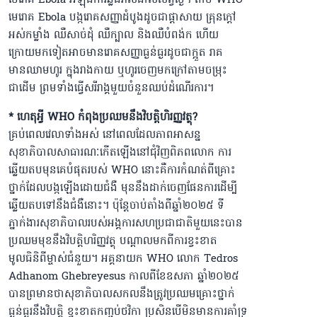
មេរោគ Ebola បង្ករោគសញ្ញាដំបូងដូចជាផ្ដាសាយ គ្រុនក្ដៅ
អស់កម្លាំង ឈឺសាច់ដុំ ឈឺក្បាល និងឈឺបំពង់ក ហើយ
ក្រោយមកទៀតអាចមានរោគសញ្ញាធ្ងន់ធ្ងរដូចជាក្អួត រាគ
មានឈាមហូរ ក្នុងរាងកាយ ឬហូរចេញមកក្រៅតាមចម្រុះ
ជាដើម ព្រមទាំងធ្វើសរីរាង្គមួយចំនួនឈប់ដំណើរការ។
* ហេតុអ្វី WHO កំពុងប្រឈមនឹងវិបត្តិហិរញ្ញវត្ថុ?
គ្រប់ពេលវេលាទាំងអស់ នៅពេលដែលភាពអាសន្ន
សុខាភិបាលសាធារណៈកើតឡើងនៅជុំវិញពិភពលោក ការ
ឆ្លើយតបមុនគេបំផុតរបស់ WHO នោះគឺការកំណត់ពីគ្រោះ
ថ្នាក់ដែលបង្កឡើងដោយជំងឺ មុននឹងដាក់ចេញផែនការដើម្បី
ឆ្លើយតបទៅនឹងជំងឺនោះ។ ប៉ុន្តែចាប់តាំងពីឆ្នាំ២០២៥ ទី
ភ្នាក់ងារសុខាភិបាលរបស់អង្គការសហប្រជាជាតិមួយនេះបាន
ប្រឈមមុខនឹងវិបត្តិហរិញ្ញវត្ថុ បណ្ដាលមកពីការខ្វះខាត
មូលធិនិពីម្ចាស់ជំនួយ។ អគ្គនាយក WHO លោក Tedros
Adhanom Ghebreyesus កាលពីខែឧសភា ឆ្នាំ២០២៥
បានព្រមានថាសុខាភិបាលសកលនឹងត្រូវប្រឈមគ្រោះថ្នាក់
ធ្ងន់ធ្ងរនឹងវិបត្តិ ខ្វះខាតកញ្ចប់ថវិកា ប្រសិនបើមិនមានការគាំទ្រ