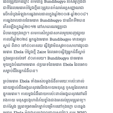
ដែលត្រូវយកឈ្មោះ តាមខេត្ត Bundibugyo របស់អ៊ូហ្កង់ដា
ជាទីដែលមេរោគបំប្លែងថ្មីនេះត្រូវបានកំណត់អត្តសញ្ញាណជា
លើកដំបូងអំឡុងការឆ្លងរាលដាលក្នុងឆ្នាំ២០០៧-ឆ្នាំ២០០៨។
ការឆ្លងរាលដាលនៃមេរោគ Bundibugyo ជាលើកទី២បាន
កើតឡើងក្នុងឆ្នាំ២០១២ នៅសាធារណរដ្ឋប្រជា
ធិបតេយ្យកុងហ្គោ។ តាមការសិក្សាជាសកលមួយចេញផ្សាយ
កាលពីឆ្នាំ២០២៤ អ្នកឆ្លងមេរោគ Bundibugyo មានអត្រា
ស្លាប់ ពី៣០ ទៅ៤០ភាគរយ ធ្វើឱ្យវាមិនសូវកាចសាហាវដូចជា
មេរោគ Ebola បំប្លែងថ្មី Zaire ដែលអាចធ្វើឱ្យអ្នកជំងឺស្លាប់
ក្នុងអត្រាដល់ទៅ ៩០ភាគរយ។ Bundibugyo ជាមេរោគ
មួយក្នុងចំណោមមេរោគ ៤ប្រភេទនៃមេរោគ Ebola ដែលអាច
សម្លាប់ជីវិតអ្នកជំងឺបាន។
គ្រប់មេរោគ Ebola ទាំងអស់ចម្លងជំងឺតាមរយៈការប៉ះពាល់
ដោយផ្ទាល់នឹងអង្គធាតុរាវលើរាងកាយមនុស្ស ឬសត្វដែលមាន
ផ្ទុកមេរោគ។ ការចម្លងជំងឺដោយការប៉ះពាល់អង្គធាតុរាវនៅលើ
រាងកាយ មនុស្សបង្កហានិភ័យខ្លាំងជាងគេដល់ក្រុមគ្រូពេទ្យ។
ជាក់ស្ដែង គ្រូពេទ្យអាមេរិកម្នាក់បម្រើការនៅកុងហ្គោ បានឆ្លង
មេរោគ Ebola អំឡុងការឆ្លងរាលដាលសព្វថ្ងៃ។ តាម WHO