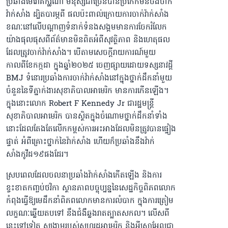
ប្រឆាំងមេរោគកូរ៉ូណា មនុស្សជាច្រើនបានប្រកែកមិនចង់ចាក់
វ៉ាក់សាំង ដ្បិតបារម្ភពី ផលប៉ះពាល់ក្រោយការចាក់វ៉ាក់សាំង
ខណៈនៅលើបណ្ដាញទំនាក់ទំនងសង្គមមានការចែករំលែក
យ៉ាងផុលផុសពីព័ត៌មានមិនពិតអំពីសុវត្ថិភាព និងហេតុផល
ដែលត្រូវចាក់វ៉ាក់សាំង។ បើតាមសេចក្ដីរាយការណ៍មួយ
កាលពីខែកក្កដា ក្នុងឆ្នាំ២០២៥ ចេញផ្សាយដោយទស្សនាវដ្តី
BMJ ទំនោរប្រឆាំងការចាក់វ៉ាក់សាំងនៅក្នុងថ្នាក់ដឹកនាំមួយ
ចំនួននៃទីភ្នាក់ងារសុខាភិបាលអាមេរិក មានការកើនឡើង។
ក្នុងនោះលោក Robert F Kennedy Jr ជារដ្ឋមន្ត្រី
សុខាភិបាលអាមេរិក បានស្ថិតក្នុងចំណោមថ្នាក់ដឹកនាំទាំង
នោះដែលតែងតែលើកកម្ពស់ការអះអាងដែលមិនត្រូវបានផ្ទៀង
ផ្ទាត់ អំពីគ្រោះថ្នាក់នៃវ៉ាក់សាំង ហើយក៏ប្រឆាំងនឹងវ៉ាក់
សាំងកូវីដ១៩ផងដែរ។
ស្របពេលដែលចលនាប្រឆាំងវ៉ាក់សាំងកើតឡើង និងការ
ខ្វះខាតកញ្ចប់ថវិកា ស្ថានភាពបច្ចុប្បន្ននៃសេដ្ឋកិច្ចពិភពលោក
កំពុងធ្វើឱ្យមេដឹកនាំពិភពលោកមានការលំបាក ក្នុងការត្រៀម
លក្ខណៈឆ្លើយតបទៅ នឹងជំងឺឆ្លងរាតត្បាតសកល។ លើសពី
នេះទៅទៀត សង្រ្គាមរបស់សហរដ្ឋអាមេរិក និងអ៉ីស្រាអែលជា