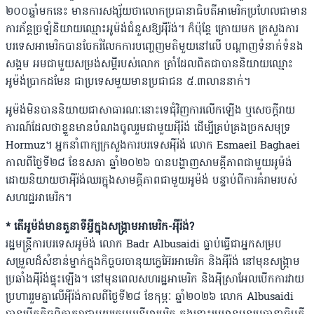
២០០ឆ្នាំមកនេះ មានការសង្ស័យថាលោកប្រធានាធិបតីអាមេរិកប្រហែលជាមាន
ការភ័ន្តច្រឡំនិយាយឈ្មោះអូម៉ង់ជំនួសឱ្យអ៉ីរ៉ង់។ ក៏ប៉ុន្តែ ក្រោយមក ក្រសួងការ
បរទេសអាមេរិកបានចែករំលែកការបញ្ចេញមតិមួយនៅលើ បណ្ដាញទំនាក់ទំនង
សង្គម អមជាមួយសម្រង់សម្ដីរបស់លោក ត្រាំដែលពិតជាបាននិយាយឈ្មោះ
អូម៉ង់ប្រាកដមែន ជាប្រទេសមួយមានប្រជាជន ៥.៣លាននាក់។
អូម៉ង់មិនបាននិយាយជាសាធារណៈនោះទេជុំវិញការលើកឡើង ឬសេចក្ដីរាយ
ការណ៍ដែលថាខ្លួនមានបំណងចូលរួមជាមួយអ៉ីរ៉ង់ ដើម្បីគ្រប់គ្រងច្រកសមុទ្រ
Hormuz។ អ្នកនាំពាក្យក្រសួងការបរទេសអ៉ីរ៉ង់ លោក Esmaeil Baghaei
កាលពីថ្ងៃទី២៨ ខែឧសភា ឆ្នាំ២០២៦ បានបង្ហាញសាមគ្គីភាពជាមួយអូម៉ង់
ដោយនិយាយថាអ៉ីរ៉ង់ឈរក្នុងសាមគ្គីភាពជាមួយអូម៉ង់ បន្ទាប់ពីការគំរាមរបស់
សហរដ្ឋអាមេរិក។
* តើអូម៉ង់មានតួនាទីអ្វីក្នុងសង្រ្គាមអាមេរិក-​អ៉ីរ៉ង់?
រដ្ឋមន្ត្រីការបរទេសអូម៉ង់ លោក Badr Albusaidi ធ្លាប់ធ្វើជាអ្នកសម្រប
សម្រួលដ៏សំខាន់ម្នាក់ក្នុងកិច្ចចរចានុយក្លេអ៊ែរអាមេរិក និងអ៉ីរ៉ង់ នៅមុនសង្រ្គាម
ប្រឆាំងអ៉ីរ៉ង់ផ្ទុះឡើង។ នៅមុនពេលសហរដ្ឋអាមេរិក និងអ៉ីស្រាអែលបើកការវាយ
ប្រហាររួមគ្នាលើអ៉ីរ៉ង់កាលពីថ្ងៃទី២៨ ខែកុម្ភៈ ឆ្នាំ២០២៦ លោក Albusaidi