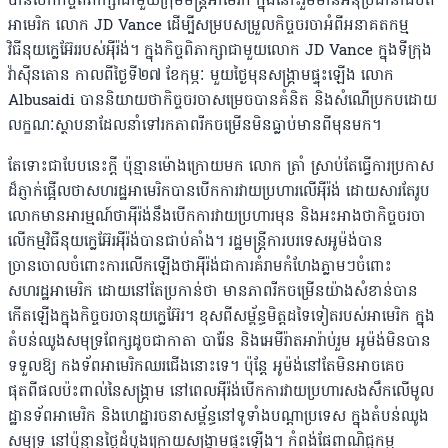
បានបើកកិច្ចពិភាក្សាជាមួយក្រុមមន្ត្រីអាមេរិក ក្នុងនោះរួមមានអនុប្រធានាធិបតី
អាមេរិក លោក JD Vance ដើម្បីសម្របសម្រួលកិច្ចចរចាអំពីអនាគតកម្ម
វិធីនុយក្លេអ៊ែររបស់អ៉ីរ៉ង់។ ក្នុងកិច្ចពិភាក្សាជាមួយលោក JD Vance ក្នុងទីក្រុង
វ៉ាស៊ីនតោន កាលពីថ្ងៃទី២៧ ខែកុម្ភៈ មួយថ្ងៃមុនសង្រ្គាមផ្ទុះឡើង លោក
Albusaidi បាននិយាយថាកិច្ចចរចាសម្រេចបានគំនិត និងសំណើប្រកបដោយ
លក្ខណៈស្ថាបនាដែលនាំទៅរកភាពរីកចម្រើនមិនធ្លាប់មានពីមុនមក។
តែទោះជាបែបនេះក្ដី ប៉ុន្មានម៉ោងក្រោយមក លោក ត្រាំ ស្រាប់តែធ្វើការប្រកាស
ដ៏ភ្ញាក់ផ្អើលថាសហរដ្ឋអាមេរិកបានបើកការវាយប្រហារលើអ៉ីរ៉ង់ ដោយសារតែរូប
លោកមានអារម្មណ៍ថាអ៉ីរ៉ង់នឹងបើកការវាយប្រហារមុន និងអះអាងថាកិច្ចចរចា
លើកម្មវិធីនុយក្លេអ៊ែរអ៉ីរ៉ង់បានជាប់គាំង។ រដ្ឋមន្ត្រីការបរទេសអូម៉ង់បាន
ច្រានចោលចំពោះការលើកឡើងថាអ៉ីរ៉ង់ជាការគំរាមកំហែងភ្លាមៗចំពោះ
សហរដ្ឋអាមេរិក ដោយនៅតែប្រកាន់ថា មានភាពរីកចម្រើនយ៉ាងសំខាន់បាន
កើតឡើងក្នុងកិច្ចចរចានុយក្លេអ៊ែរ។ ខុសពីសម្ព័ន្ធមិត្តដទៃទៀតរបស់អាមេរិក ក្នុង
តំបន់ឈូងសមុទ្រពែក្សដូចជាកាតា បារ៉ែន និងអេមីរ៉ាតអារ៉ាប់រួម អូម៉ង់មិនបាន
ទទួលឱ្យ កងទ័ពអាមេរិកឈរជើងនោះទេ។ ប៉ុន្តែ អូម៉ង់នៅតែមិនអាចគេច
ផុតពីផលប៉ះពាល់នៃសង្រ្គាម នៅពេលអ៉ីរ៉ង់បើកការវាយប្រហារសងសឹកលើមូល
ដ្ឋានទ័ពអាមេរិក និងហេដ្ឋារចនាសម្ព័ន្ធនៅទូទាំងបណ្ដាប្រទេស ក្នុងតំបន់ឈូង
សមុទ្រ នៅប៉ុន្មានថ្ងៃដំបូងក្រោយសង្រ្គាមផ្ទុះឡើង។ កំពង់ផែពាណិជ្ជកម្ម