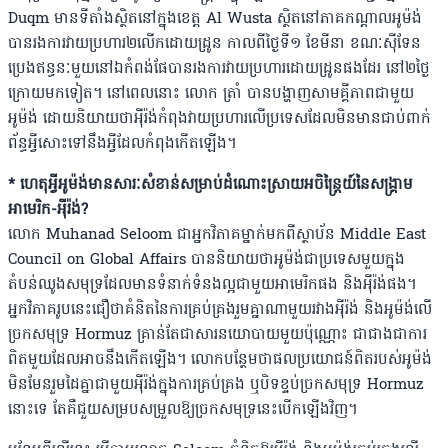
Duqm មានទីតាំងស្ថិតនៅក្នុងខេត្ត Al Wusta ស្ថិតនៅភាគកណ្ដាលអូម៉ង់
បានរងការវាយប្រហារ២លើកដោយដ្រូន កាលពីថ្ងៃទី១ ខែមីនា ខណៈស៊ីទែន
ប្រេងឥន្ធនៈមួយនៅឯកំពង់ផែបានរងការវាយប្រហារដោយដ្រូនផងដែរ នៅ២ថ្ងៃ
ក្រោយមកទៀត។ នៅពេលនោះ លោក ត្រាំ បានបង្ហាញសាមគ្គីភាពជាមួយ
អូម៉ង់ ដោយនិយាយថាអ៉ីរ៉ង់កំពុងវាយប្រហារលើប្រទេសដែលមិនមានជាប់ពាក់
ព័ន្ធអ្វីសោះទៅនឹងអ្វីដែលកំពុងកើតឡើង។
*​ ហេតុអ្វីអូម៉ង់មានសារៈសំខាន់សម្រាប់ដំណោះស្រាយអចិន្ត្រៃយ៍នៃសង្រ្គាម
អាមេរិក-អ៉ីរ៉ង់?
លោក Muhanad Seloom ជាអ្នកវិភាគម្នាក់មកពីស្ថាប័ន Middle East
Council on Global Affairs បាននិយាយថាអូម៉ង់ជាប្រទេសមួយក្នុង
តំបន់ឈូងសមុទ្រដែលមានទំនាក់ទំនងល្អជាមួយអាមេរិកផង និងអ៉ីរ៉ង់ផង។
អ្នកវិភាគរូបនេះជឿថាគំនិតនៃការគ្រប់គ្រងរួមគ្នាណាមួយរវាងអ៉ីរ៉ង់ និងអូម៉ង់លើ
ច្រកសមុទ្រ Hormuz គ្រាន់តែជាសារនយោបាយមួយប៉ុណ្ណោះ ជាជាងជាការ
ពិតមួយដែលអាចនឹងកើតឡើង។ លោកបន្ថែមថាផលប្រយោជន៍ពិតរបស់អូម៉ង់
មិនមែនរួមដៃគ្នាជាមួយអ៉ីរ៉ង់ក្នុងការគ្រប់គ្រង ឬបិទខ្ទប់ច្រកសមុទ្រ Hormuz
នោះទេ តែគឺជួយសម្របសម្រួលឱ្យច្រកសមុទ្រនេះបើកឡើងវិញ។