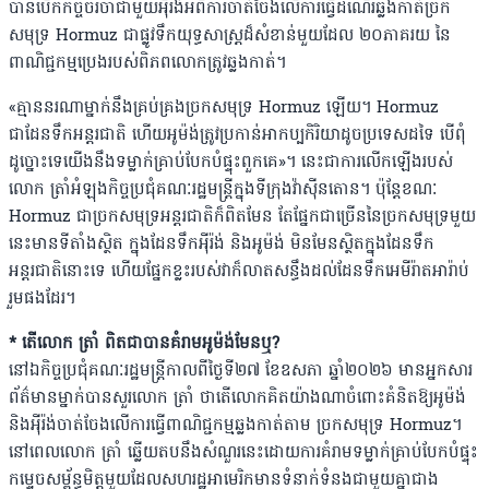
បានបើកកិច្ចចរចាជាមួយអ៉ីរ៉ង់អំពីការចាត់ចែងលើការធ្វើដំណើរឆ្លងកាត់ច្រក
សមុទ្រ Hormuz ជាផ្លូវទឹកយុទ្ធសាស្ត្រដ៏សំខាន់មួយដែល ២០ភាគរយ នៃ
ពាណិជ្ជកម្មប្រេងរបស់ពិភពលោកត្រូវឆ្លងកាត់។
«គ្មាននរណាម្នាក់នឹងគ្រប់គ្រងច្រកសមុទ្រ Hormuz ឡើយ។ Hormuz
ជាដែនទឹកអន្តរជាតិ ហើយអូម៉ង់ត្រូវប្រកាន់អាកប្បកិរិយាដូចប្រទេសដទៃ បើពុំ
ដូច្នោះទេយើងនឹងទម្លាក់គ្រាប់បែកបំផ្ទុះពួកគេ»។ នេះជាការលើកឡើងរបស់
លោក ត្រាំអំឡុងកិច្ចប្រជុំគណៈរដ្ឋមន្ត្រីក្នុងទីក្រុងវ៉ាស៊ីនតោន។ ប៉ុន្តែខណៈ
Hormuz ជាច្រកសមុទ្រអន្តរជាតិក៏ពិតមែន តែផ្នែកជាច្រើននៃច្រកសមុទ្រមួយ
នេះមានទីតាំងស្ថិត ក្នុងដែនទឹកអ៉ីរ៉ង់ និងអូម៉ង់ មិនមែនស្ថិតក្នុងដែនទឹក
អន្តរជាតិនោះទេ ហើយផ្នែកខ្លះរបស់វាក៏លាតសន្ធឹងដល់ដែនទឹកអេមីរ៉ាតអារ៉ាប់
រួមផងដែរ។
* តើលោក ត្រាំ ពិតជាបានគំរាមអូម៉ង់មែនឬ?
នៅឯកិច្ចប្រជុំគណៈរដ្ឋមន្ត្រីកាលពីថ្ងៃទី២៧ ខែឧសភា ឆ្នាំ២០២៦ មានអ្នកសារ
ព័ត៌មានម្នាក់បានសួរលោក ត្រាំ ថាតើលោកគិតយ៉ាងណាចំពោះគំនិតឱ្យអូម៉ង់
និងអ៉ីរ៉ង់ចាត់ចែងលើការធ្វើពាណិជ្ជកម្មឆ្លងកាត់តាម ច្រកសមុទ្រ Hormuz។
នៅពេលលោក ត្រាំ ឆ្លើយតបនឹងសំណួរនេះដោយការគំរាមទម្លាក់គ្រាប់បែកបំផ្ទុះ
កម្ទេចសម្ព័ន្ធមិត្តមួយដែលសហរដ្ឋអាមេរិកមានទំនាក់ទំនងជាមួយគ្នាជាង