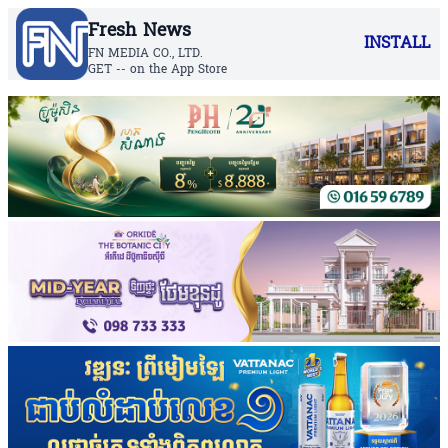
Fresh News
INSTALL
FN MEDIA CO., LTD.
GET -- on the App Store