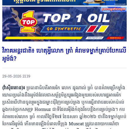
វិភាគអន្តរជាតិ៖ ហេតុអ្វីលោក ត្រាំ គំរាមទម្លាក់គ្រាប់បែកលើ
អូម៉ង់?
29-05-2026 21:19
(វ៉ាស៊ីនតោន)៖
ប្រធានាធិបតីអាមេរិក លោក ដូណាល់ ត្រាំ បានគំរាមប្រើកម្លាំង
យោធាប្រឆាំងនឹងអូម៉ង់ដែលជាសម្ព័ន្ធមិត្តយូរអង្វែងមួយរបស់សហរដ្ឋអាមេរិក
ប្រសិនបើហ៊ានចូលរួមក្នុងជម្លោះជុំវិញការគ្រប់គ្រង ឬការធ្វើនាវាចររបស់កប៉ាល់
ឆ្លងកាត់ច្រកសមុទ្រ Hormuz ជាទីដែលអ៉ីរ៉ង់កំពុងរឹតបន្តឹងការគ្រប់គ្រង។ ការ
គំរាមរបស់លោក ត្រាំ កាលពីថ្ងៃទី២៧ ខែឧសភា ឆ្នាំ២០២៦ ថានឹងទម្លាក់គ្រាប់
បែកលើអូម៉ង់ កើតមានឡើងចំពេលទីក្រុង Muscat ត្រូវបានរាយការណ៍ថា