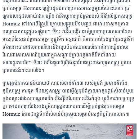
បន្ថែមពីលើនេះ បើតាមលោក Seloom គំនិតឱ្យអ៉ីរ៉ង់ និងអូម៉ង់គ្រប់គ្រងលើ
ច្រកសមុទ្រ Hormuz ប្រៀបដូចជាការប្រកាសអាសន្នមួយចំពោះលោក ត្រាំ
ក្រោមហេតុផល៣យ៉ាង៖ ម្យ៉ាង វានឹងប្ដូរការគ្រប់គ្រងរបស់ អ៉ីរ៉ង់លើច្រកសមុទ្រ
Hormuz ទៅជាអចិន្ត្រៃយ៍ ក្រោយសង្រ្គាមបិទបញ្ចប់ ជាជាងជាសកម្មភាព
បណ្ដោះអាសន្នក្នុងសង្រ្គាម។ ទី២៖ វានឹងបង្កើតជាគំរូមួយថាប្រទេសណាដែល
មានព្រំដែនជាប់ច្រកសមុទ្រ ឬផ្លូវទឹក អន្តរជាតិ គឺអាចចាត់ចែងគ្រប់គ្រងផ្លូវទឹក
ទាំងនោះបានដែលការណ៍នេះនឹងលុបបំបាត់ចោលសេរីភាពនៃការធ្វើនាវាចរ
ដែលជាគោលការណ៍មួយនៅក្នុងសណ្ដាប់ធ្នាប់អន្តរជាតិដឹកនាំដោយ
សហរដ្ឋអាមេរិក។ ទី៣៖ វានឹងផ្ដល់ឱ្យអ៉ីរ៉ង់នូវជ័យជម្នះខាងយុទ្ធសាស្ត្រ ឬផល
ប្រយោជន៍រយៈពេលវែង។
ក្រុមអ្នកវិភាគបាននិយាយថាសារៈសំខាន់ទាំង៣ របស់អូម៉ង់ រួមមានទីតាំង
ភូមិសាស្ត្រ ការទូត និងយុទ្ធសាស្ត្រ បានធ្វើឱ្យអូម៉ង់ក្លាយជាតួអង្គដ៏សំខាន់មួយ
ក្នុងជម្លោះរវាងសហរដ្ឋអាមេរិក និងអ៉ីរ៉ង់ដែលបាននិងកំពុង ប្ដូរពីការវាយប្រយុទ្ធ
គ្នា ទៅជាការប្រជែងខាងភូមិសាស្ត្រនយោបាយដើម្បីគ្រប់គ្រងច្រកសមុទ្រ
Hormuz ដែលជាផ្លូវទឹកដ៏សំខាន់បំផុតមួយសម្រាប់សេដ្ឋកិច្ចពិភពលោក៕