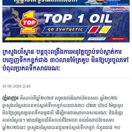
ក្រសួងបរិស្ថាន បន្តចុះពង្រឹងការអនុវត្តច្បាប់ទប់ស្កាត់ការ
បញ្ចេញទឹកកខ្វក់ជាង ៣០លានម៉ែត្រគូប មិនឱ្យហូរចូលទៅ
បំពុលប្រភពទឹកសាធារណៈ
01-06-2026 11:45
(ភ្នំពេញ)៖
គិតចាប់ពីឆ្នាំ២០២៥ រហូតដល់ដំណាច់ខែឧសភា ឆ្នាំ២០២៦
ក្រសួងបរិស្ថានបានទប់ស្កាត់ទឹកកខ្វក់បានជាង៣០ ៨២៣ ៨៦៨ ម៉ែត្រគូប
មិនឱ្យហូរចូលប្រភពទឹកធម្មជាតិ ដើម្បីការពារសុខភាពសាធារណៈ និងនិរន្តរ
ភាពបរិស្ថាន។ ដោយឡែកបើគិតចាប់ពីខែមករា ដល់ដំណាច់ខែឧសភា
ឆ្នាំ២០២៦នេះ ក្រសួងបរិស្ថានបានជួយទប់ស្កាត់ទឹកកខ្វក់ ចំនួនជាង ១០