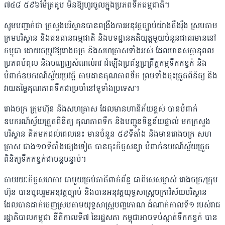
៧៤៨ ៥៩៦ម៉ែត្រគូប មិនឱ្យហូរចូលក្នុងប្រភពទឹកធម្មជាតិ។
សូមបញ្ជាក់ថា ក្រសួងបរិស្ថានបានពង្រឹងការអនុវត្តច្បាប់យ៉ាងតឹងរ៉ឹង ស្របតាម
ក្រមបរិស្ថាន និងធនធានធម្មជាតិ និងបទដ្ឋានគតិយុត្តមួយចំនួនជាធរមាននៅ
កម្ពុជា ដោយតម្រូវឱ្យរោងចក្រ និងសហគ្រាសទាំងអស់ ដែលមានសក្តានុពល
ប្រភពបំពុល និងបញ្ចេញសំណល់រាវ ដំឡើងប្រព័ន្ធប្រព្រឹត្តកម្មទឹកកខ្វក់ និង
បំពាក់ឧបករណ៍ស្វ័យប្រវត្តិ តាមដានគុណភាពទឹក ព្រមទាំងចុះត្រួតពិនិត្យ និង
វាយតម្លៃគុណភាពទឹកជាប្រចាំនៅទូទាំងប្រទេស។
រោងចក្រ ក្រុមហ៊ុន និងសហគ្រាស ដែលមានហានិភ័យខ្ពស់ បានបំពាក់
ឧបករណ៍ស្វ័យត្រួតពិនិត្យ គុណភាពទឹក និងបញ្ជូនទិន្នន័យផ្ទាល់ មកក្រសួង
បរិស្ថាន គិតមកដល់ពេលនេះ មានចំនួន ៥៩ទីតាំង និងមានរោងចក្រ សហ
គ្រាស ជាង១០ទីតាំងផ្សេងទៀត បានចុះកិច្ចសន្យា បំពាក់ឧបរណ៍ស្វ័យត្រួត
ពិនិត្យទឹកកខ្វក់ជាបន្តបន្ទាប់។
តាមរយៈកិច្ចសហការ ជាមួយគ្រប់ភាគីពាក់ព័ន្ធ ជាពិសេសម្ចាស់ រោងចក្រ/ក្រុម
ហ៊ុន បានចូលរួមអនុវត្តច្បាប់ និងបានអនុវត្តយុទ្ធសាស្រ្តចក្រាវិស័យបរិស្ថាន
ដែលបានដាក់ចេញស្របតាមយុទ្ធសាស្រ្តបញ្ចកោណ ដំណាក់កាលទី១ របស់រាជ
រដ្ឋាភិបាលកម្ពុជា នីតិកាលទី៧ នៃរដ្ឋសភា កម្ពុជាអាចទប់ស្កាត់ទឹកកខ្វក់ បាន