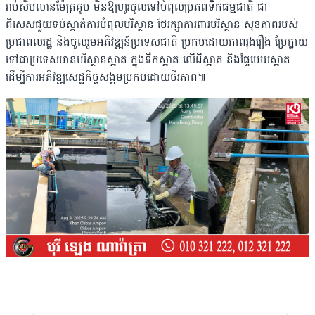
រាប់សិបលានម៉ែត្រគូប មិនឱ្យហូរចូលទៅបំពុលប្រភពទឹកធម្មជាតិ ជា
ពិសេសជួយទប់ស្កាត់ការបំពុលបរិស្ថាន ថែរក្សាការពារបរិស្ថាន សុខភាពរបស់
ប្រជាពលរដ្ឋ និងចូលរួមអភិវឌ្ឍន៍ប្រទេសជាតិ ប្រកបដោយភាពរុងរឿង ប្រែក្លាយ
ទៅជាប្រទេសមានបរិស្ថានស្អាត ក្នុងទឹកស្អាត លើដីស្អាត និងផ្ទៃមេឃស្អាត
ដើម្បីការអភិវឌ្ឍសេដ្ឋកិច្ចសង្គមប្រកបដោយចីរភាព៕