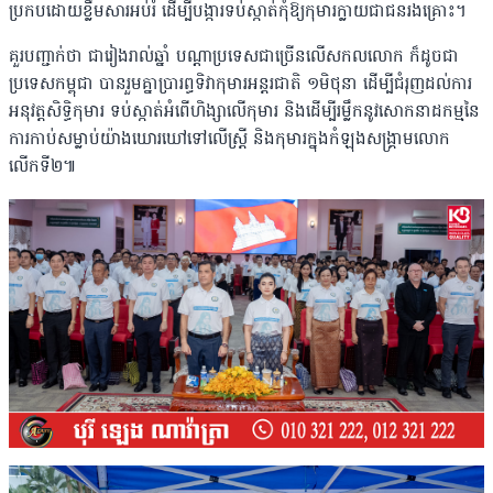
ប្រកបដោយខ្លឹមសារអប់រំ ដើម្បីបង្ការទប់ស្កាត់កុំឱ្យកុមារក្លាយជាជនរងគ្រោះ។
គួរបញ្ជាក់ថា ជារៀងរាល់ឆ្នាំ បណ្ដាប្រទេសជាច្រើនលើសកលលោក ក៏ដូចជា
ប្រទេសកម្ពុជា បានរួមគ្នាប្រារព្ធទិវាកុមារអន្តរជាតិ ១មិថុនា ដើម្បីជំរុញដល់ការ
អនុវត្តសិទ្ធិកុមារ ទប់ស្កាត់អំពើហិង្សាលើកុមារ និងដើម្បីរម្លឹកនូវសោកនាដកម្មនៃ
ការកាប់សម្លាប់យ៉ាងឃោរឃៅទៅលើស្រ្តី និងកុមារក្នុងកំឡុងសង្គ្រាមលោក
លើកទី២៕