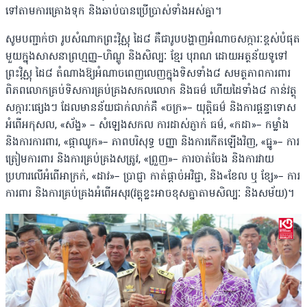
ទៅតាមការគ្រោងទុក និងឆាប់បានប្រើប្រាស់ទាំងអស់គ្នា។
សូមបញ្ជាក់ថា រូបសំណាកព្រះវិស្ណុ ដៃ៨ គឺជារូបបង្ហាញអំណាចសក្ការៈខ្ពស់បំផុត
មួយក្នុងសាសនាព្រហ្មញ្ញ–ហិណ្ឌូ និងសិល្បៈ ខ្មែរ បុរាណ ដោយអត្ថន័យទូទៅ
ព្រះវិស្ណុ ដៃ៨ តំណាងឱ្យអំណាចពេញលេញក្នុងទិសទាំង៨ សមត្ថភាពការពារ
ពិភពលោកគ្រប់ទិសការគ្រប់គ្រងសកលលោក និងធម៌ ហើយដៃទាំង៨ កាន់វត្ថុ
សក្ការៈផ្សេងៗ ដែលមានន័យជាក់លាក់គឺ «ចក្រ»– យុត្តិធម៌ និងការផ្តន្ទាទោស
អំពើអកុសល, «ស័ង្ខ» – សំឡេងសកល ការដាស់ភ្ញាក់ ធម៌, «កដា»– កម្លាំង
និងការការពារ, «ផ្កាឈូក»– ភាពបរិសុទ្ធ បញ្ញា និងការកើតឡើងវិញ, «ធ្នូ»– ការ
ត្រៀមការពារ និងការគ្រប់គ្រងសត្រូវ, «ព្រួញ»– ការចាត់ចែង និងការវាយ
ប្រហារលើអំពើអាក្រក់, «ដាវ»– ប្រាជ្ញា កាត់ផ្តាច់អវិជ្ជា, និង«ខែល ឬ ខ្សែ»– ការ
ការពារ និងការគ្រប់គ្រងអំពើអសុរ(វត្ថុខ្លះអាចខុសគ្នាតាមសិល្បៈ និងសម័យ)។