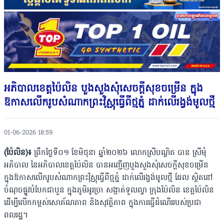
អភិបាលខេត្តប៉ៃលិន បួងសួងសុំសេចក្តីសុខចម្រើន ក្នុង
ឱកាសលើករូបសំណាកព្រះវិស្ណុធ្វើពីថ្មភ្នំ ដាក់លើរង្វង់មូលថ្មី
01-06-2026 18:59
(ប៉ៃលិន)៖
ព្រឹកថ្ងៃទី០១ ខែមិថុនា ឆ្នាំ២០២៦ លោកស្រីបណ្ឌិត បាន ស្រីមុំ
អភិបាល នៃអភិបាលខេត្តប៉ៃលិន បានអញ្ជើញបួងសួងសុំសេចក្តីសុខចម្រើន
ក្នុងឱកាសលើករូបសំណាកព្រះវិស្ណុធ្វើពីថ្មភ្នំ ដាក់លើរង្វង់មូលថ្មី ដែល ស្ថិតនៅ
ចំណុចផ្លូវបំបែកជាបួន ក្នុងភូមិអូរច្រា សង្កាត់ទួលល្វា ក្រុងប៉ៃលិន ខេត្តប៉ៃលិន
ដើម្បីលើកកម្ពស់សោភ័ណភាព និងសុវត្ថិភាព ក្នុងការធ្វើដំណើររបស់ប្រជា
ពលរដ្ឋ។