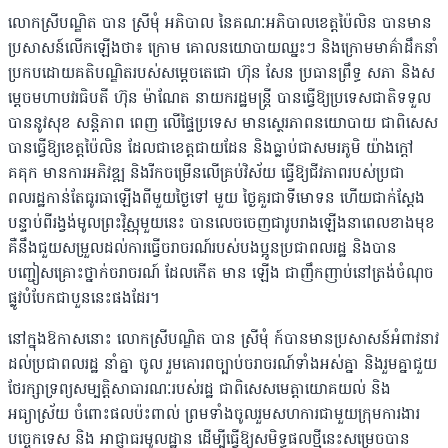
លោកស្រីបណ្ឌិត បាន ស្រីមុំ អភិបាល នៃគណៈអភិបាលខេត្តប៉ៃលិន បានមាន
ប្រសាសន៍លើកឡើងថា៖ ក្រោម គោលនយោបាយឈ្នះៗ និងក្រោមមាគ៌ាដឹកនាំ
ប្រកបដោយគតិបណ្ឌិតរបស់សម្តេចតេជោ ហ៊ុន សែន ប្រធានព្រឹទ្ធ សភា និងស
ម្តេចមហាបវរធិបតី ហ៊ុន ម៉ាណែត នាយករដ្ឋមន្ត្រី បានធ្វើឱ្យប្រទេសជាតិទទួល
បាននូវសុខ សន្តិភាព ពេញ លើផ្ទៃប្រទេស មានស្ថេរភាពនយោបាយ ជាពិសេស
បានធ្វើឱ្យខេត្តប៉ៃលិន ដែលជាខេត្តជាយដែន និងធ្លាប់ជាសមរភូមិ យ៉ាងក្តៅ
គគុក មានការអភិវឌ្ឍ និងរីកចម្រើនលើគ្រប់វិស័យ ធ្វើឱ្យជីវភាពរបស់ប្រជា
ពលរដ្ឋកាន់តែធូរធាឡើងពីមួយថ្ងៃទៅ មួយ ថ្ងៃគួរជាទីមោទន ហើយជាក់ស្តែង
បន្ទាប់ពីរង្វង់មូលព្រះវិស្ណុមួយនេះ បានលេចចេញជារូបរាងឡើងនាពេលខាងមុខ
គឺនឹងជួយសម្រួលដល់ការធ្វើចរាចរណ៍របស់បងប្អូនប្រជាពលរដ្ឋ និងបាន
បញ្ជៀសគ្រោះថ្នាក់ចរាចរណ៍ ដែលកើត មាន ឡើង ជាញឹកញាប់នៅត្រង់ចំណុច
ផ្លូវបំបែកជាបួននេះផងដែរ។
នៅក្នុងឱកាសនោះ លោកស្រីបណ្ឌិត បាន ស្រីមុំ ក៍បានមានប្រសាសន៍អំពាវនាវ
ដល់ប្រជាពលរដ្ឋ នាំគ្នា ចូល រួមគោរពច្បាប់ចរាចរណ៍ទាំងអស់គ្នា និងរួមគ្នាជួយ
ថែរក្សាទ្រព្យសម្បត្តិសាធារណៈរបស់រដ្ឋ ជាពិសេសមេត្តាយោគយល់ និង
អធ្យាស្រ័យ ចំពោះផលប៉ះពាល់ ព្រមទាំងចូលរួមសហការជាមួយក្រុមការងារ
បច្ចេកទេស និង អាជ្ញាធរមូលដ្ឋាន ដើម្បីធ្វើឱ្យសមិទ្ធផលថ្មីនេះសម្រេចបាន