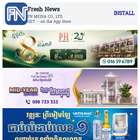
Fresh News
INSTALL
FN MEDIA CO., LTD.
GET -- on the App Store