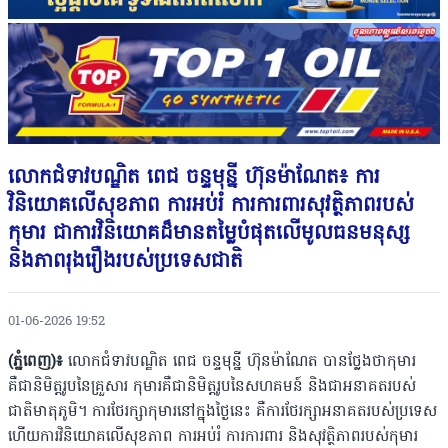
លោកជំទាវបណ្ឌិត ពេជ ចន្ទមុន្នី ហ៊ុនម៉ាណែត៖ ការ
វិនិយោគលើសុខភាព ការអប់រំ ការការពារសុវត្ថិភាពរបស់
កុមារ ជាការវិនិយោគដ៏មានតម្លៃបំផុតលើមូលធនមនុស្ស
និងភាពរុងរឿងរបស់ប្រទេសជាតិ
01-06-2026 19:52
(ភ្នំពេញ)៖
លោកជំទាវបណ្ឌិត ពេជ ចន្ទមុន្នី ហ៊ុនម៉ាណែត បានថ្លែងថាកុមារ
គឺជានិមិត្តរូបនៃគ្រួសារ កុមារគឺជានិមិត្តរូបនៃសហគមន៍ និងជាអនាគតរបស់
ជាតិមាតុភូមិ។ ការថែរក្សាកុមារនៅក្នុងថ្ងៃនេះ គឺការថែរក្សាអនាគតរបស់ប្រទេស
ហើយការវិនិយោគលើសុខភាព ការអប់រំ ការការពារ និងសុវត្ថិភាពរបស់កុមារ