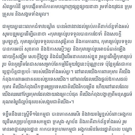
សិល្បការិនី អ្នកបង្កើតមាតិកាតាមបណ្ដាញផ្សព្វផ្សាយនានា រួមទាំងយុវជន ក្រុម
គ្រួសារ និងសង្គមទាំងមូល។
ជាមួយគ្នានេះលោកជំទាវបណ្ឌិត បានអំពាវនាវដល់គ្រប់ភាគីពាក់ព័ន្ធទាំងអស់
សូមបន្តរួមគ្នាដើម្បីធានាថា «កុមារគ្រប់រូបទទួលបានការថែទាំ និងសេចក្ដី
ស្រឡាញ់, កុមារគ្រប់រូបទទួលបានសុវត្ថិភាព និងការការពារ, កុមារគ្រប់រូបទទួល
បានការអប់រំ សុខភាព និងឱកាសស្មើៗគ្នា និងកុមារគ្រប់រូបអាចធំធាត់ឡើង
ដោយក្ដីសង្ឃឹម សេចក្ដីថ្លៃថ្នូរ និងជំនឿលើអនាគតរបស់ខ្លួន រួមគ្នាដើម្បីកុមារគ្រប់
រូប មិនគួរត្រឹមតែជាសារសម្រាប់តែកម្មវិធីមួយថ្ងៃនេះប៉ុណ្ណោះទេ ប៉ុន្តែគួរតែជាការ
ប្ដេជ្ញាចិត្តជាប្រចាំារបស់យើងទាំងអស់គ្នា។ នៅពេលយើងការពារកុមារ គឺយើង
កំពុងការពារអនាគតរបស់ប្រទេសយើង។ នៅពេលដែលយើងផ្ដល់ឱកាសដល់
កុមារ គឺយើងកំពុងបើកទ្វារឲ្យប្រទេសជាតិយើងរីកចម្រើន ហើយនៅពេលដែល
យើងឈរនៅក្បែរកុមារដែលងាយរងគ្រោះបំផុត គឺយើងកំពុងបង្ហាញពីមនុស្សធម៌
គុណតម្លៃដ៏ល្អបំផុតរបស់សង្គមជាតិយើង»។
ទន្ទឹមនឹងនេះស្ត្រីទី១នៃកម្ពុជា បានកោតសរសើរ និងវាយតម្លៃខ្ពស់ចំពោះអង្គការ
យូនីសេហ្វប្រចាំប្រទេសកម្ពុជា ក្រសួង-ស្ថាប័ន និងភាគីពាក់ព័ន្ធទាំងអស់ រួម
មានអាជ្ញាធរមូលដ្ឋាន កាកបាទក្រហមកម្ពុជា អង្គការមិនមែនរដ្ឋាភិបាល បណ្ដា