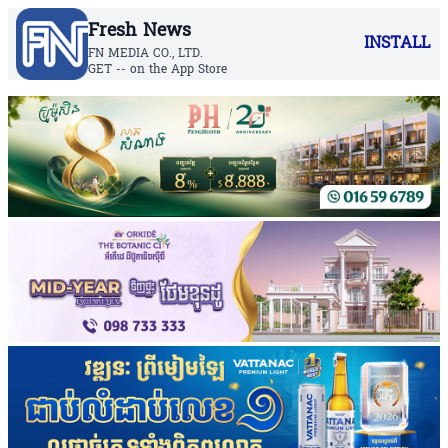
Fresh News
INSTALL
FN MEDIA CO., LTD.
GET -- on the App Store