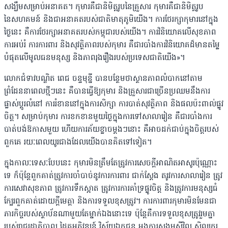
សង្ឃឹមសម្រាប់អនាគត។ កុមារគឺជានិមិត្តរូបនៃគ្រួសារ កុមារគឺជានិមិត្តរូប
នៃសហគមន៍ និងជាអនាគតរបស់ជាតិមាតុភូមិយើង។ ការថែរក្សាកុមារនៅក្នុង
ថ្ងៃនេះ គឺការថែរក្សាអនាគតរបស់កម្ពុជារបស់យើង។ ការវិនិយោគលើសុខភាព
ការអប់រំ ការការពារ និងសុវត្ថិភាពរបស់កុមារ គឺជារបាំងការវិនិយោគដ៏មានតម្លៃ
បំផុតលើមូលធនមនុស្ស និងភាពរុងរឿងរបស់ប្រទេសជាតិយើង»។
លោកជំទាវបណ្ឌិត ពេជ ចន្ទមុន្នី បានបន្ថែមថាស្ថានភាពលំបាកនៅតាម
ព្រំដែននាពេលថ្មីៗនេះ គឺបានធ្វើឱ្យកុមារ និងគ្រួសារជាច្រើនប្រឈមនឹងការ
ផ្លាស់ប្តូរលំនៅ ការរំខាននៅក្នុងការសិក្សា ការបាត់សុវត្ថិភាព និងផលប៉ះពាល់ផ្លូវ
ចិត្ត។ សម្រាប់កុមារ ការខកខានមួយថ្ងៃក្នុងការទៅសាលារៀន គឺជារបាំងការ
បាត់បង់ឱកាសមួយ ហើយការភ័យខ្លាចម្ដងៗនោះ គឺអាចដក់ជាប់ក្នុងចិត្តរបស់
ពួកគេ រយៈពេលយូរជាងដែលយើងបានគិតទៅទៀត។
ក្នុងកាលៈទេសៈបែបនេះ កុមារមិនត្រឹមតែត្រូវការសេចក្ដីអាណិតអាសូរប៉ុណ្ណោះ
ទេ ក៏ប៉ុន្តែពួកគាត់ត្រូវការចាំបាច់នូវការការពារ ជាក់ស្ដែង តរូវការសាលារៀន ត្រូវ
ការសេវាសុខភាព ត្រូវការទឹកស្អាត ត្រូវការការគាំទ្រផ្លូវចិត្ត និងត្រូវការមនុស្សធំ
ក្បែរពួកគាត់ដោយក្ដីមេត្តា និងការទទួលខុសត្រូវ។ ការការពារកុមារមិនមែនជា
ភារកិច្ចរបស់ស្ថាប័នណាមួយតែម្នាក់ឯងនោះទេ ប៉ុន្តែគឺការទទួលខុសត្រូវរួមគ្នា
របស់រាជរដ្ឋាភិបាល ដៃគូអភិវឌ្ឍន៍ វិស័យឯកជន អង្គការសង្គមស៊ីវិល សិល្បករ