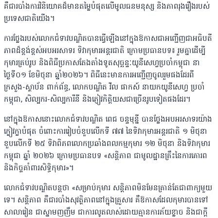
គឺជារបាំងការវិនិយោគដ៏មានតម្លៃបំផុតលើមូលធនមនុស្ស និងភាពរុងរឿងរបស់
ប្រទេសជាតិយើង។
ការថ្លែងរបស់លោកជំទាវបណ្ឌិតបានធ្វើឡើងនៅក្នុងឱកាសជាអញ្ជើញជាអធិបតី
ភាពដ៏ខ្ពង់ខ្ពស់អបអរសាទរ ទិវាកុមារអន្តរជាតិ ក្រោមប្រធានបទ៖ រួមគ្នាដើម្បី
កុមារគ្រប់រូប និងពិធីប្រកាសតែងតាំងទូតសុច្ឆន្ទៈយូនីសេហ្វប្រចាំកម្ពុជា នា
ថ្ងៃទី០១ ខែមិថុនា ឆ្នាំ២០២៦។ ពិធីនេះមានការអញ្ជើញចូលរួមផងដែរពី
ក្រសួង-ស្ថាប័ន ពាក់ព័ន្ធ, លោកបណ្ឌិត វីល ផាកស៍ នាយកយូនីសេហ្វ ប្រចាំ
កម្ពុជា, សិល្បករ-សិល្បការីនី និងភ្ញៀវកិត្តិយសជាច្រើនរូបទៀតផងដែរ។
នៅក្នុងឱកាសនោះលោកជំទាវបណ្ឌិត ពេជ ចន្ទមុន្នី បានថ្លែងអបអរសាទរយ៉ាង
ក្លៀវក្លាបំផុត ចំពោះការរៀបចំខួបលើកទី ៧៧ នៃទិវាកុមារអន្តរជាតិ ១ មិថុនា
ខួបលើកទី ២៥ ទិវាពិភពលោកប្រឆាំងពលកម្មកុមារ ១២ មិថុនា និងទិវាកុមារ
កម្ពុជា ឆ្នាំ ២០២៦ ក្រោមប្រធានបទ «សន្តិភាព ជាមូលដ្ឋានគ្រឹះនៃការគោរព
និងកិច្ចគាំពារសិទ្ធិកុមារ»។
លោកជំទាវបណ្ឌិតបន្តថា «សម្រាប់កុមារ សន្តិភាពមិនមែនគ្រាន់តែជាពាក្យមួយ
ទេ។ សន្តិភាព គឺជារបាំងសុវត្ថិភាពនៅក្នុងគ្រួសារ គឺឱកាសដែលកុមារបានទៅ
សាលារៀន ជាស្នាមញញឹម ជាការលូតលាស់ដោយគ្មានការភ័យខ្លាច និងជាក្ដី