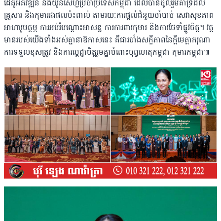
ដៃគូអភិវឌ្ឍន៍ និងយូនីសេហ្វប្រចាំប្រទេសកម្ពុជា ដែលបានចូលរួមគាំទ្រដល់
គ្រួសារ និងកុមាររងផលប៉ះពាល់ តាមរយៈការផ្ដល់ជំនួយចាំបាច់ សេវាសុខភាព
អាហារូបត្ថម្ភ ការអប់រំបណ្ដោះអាសន្ន ការការពារកុមារ និងការថែទាំផ្លូវចិត្ត។ វត្ត
មានរបស់យើងទាំងអស់គ្នានាឱកាសនេះ គឺជារបាំងសក្ខីភាពនៃក្ដីមេត្តាករុណា
ការទទួលខុសត្រូវ និងការប្ដេជ្ញាចិត្តរួមគ្នាចំពោះបុព្វហេតុកម្ពុជា កុមារកម្ពុជា៕