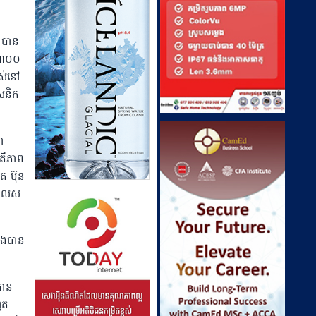
៩ បាន
៥,៣០០
អស់នៅ
ាសនិក
ា
បតីភាព
ិត ប៊ុន
 ដែលស
ិងបាន
បាន
ូត