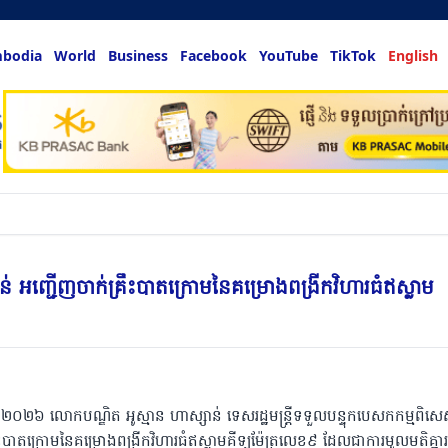
bodia
World
Business
Facebook
YouTube
TikTok
English
hing & more
្សាន់ អញ្ជើញចាក់គ្រឹះបាតក្រោមនៃគម្រោងពង្រីកវិហារធំឥស្លាម
ឆ្នាំ២០២៦ លោកបណ្ឌិត អូស្មាន ហាស្សាន់ ទេសរដ្ឋមន្ត្រីទទួលបន្ទុកបេសកកម្មពិស
ឹះបាតក្រោមនៃគម្រោងពង្រីកវិហារធំឥស្លាមគីទ្បូម៉ែត្រលេខ៩ ដែលជាការមូលមតិគ្នា