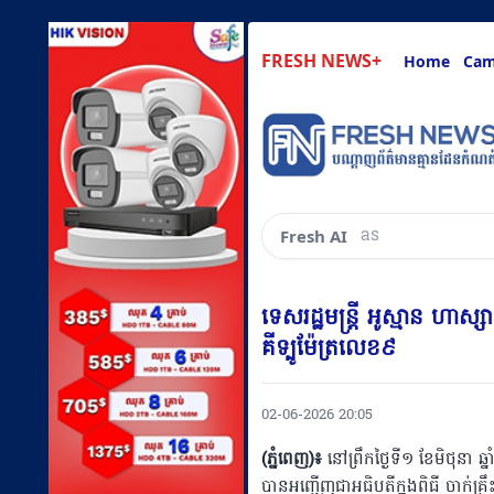
FRESH NEWS+
Home
Cam
ask about anyt
Fresh AI
ទេសរដ្ឋមន្រ្តី អូស្មាន ហាស
គីទ្បូម៉ែត្រលេខ៩
02-06-2026 20:05
(ភ្នំពេញ)៖
នៅព្រឹកថ្ងៃទី១ ខែមិថុនា 
បានអញ្ជើញជាអធិបតីក្នុងពិធី ចាក់គ្រ