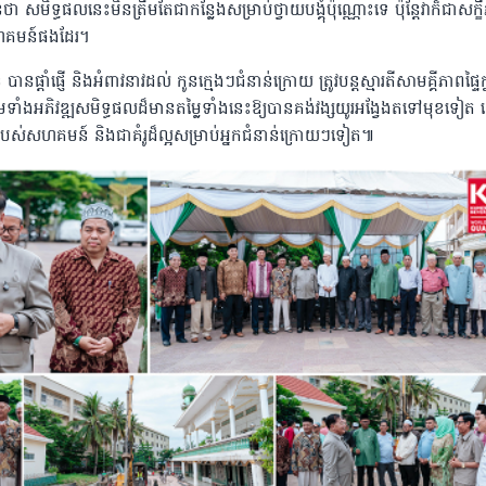
ា សមិទ្ធផលនេះមិនត្រឹមតែជាកន្លែងសម្រាប់ថ្វាយបង្គុំប៉ុណ្ណោះទេ ប៉ុន្តែវាក៏ជាសក្
សហគមន៍ផងដែរ។
ានផ្ដាំផ្ញើ និងអំពាវនាវដល់ កូនក្មេងៗជំនាន់ក្រោយ ត្រូវបន្តស្មារតីសាមគ្គីភាពផ្ទៃក្
ព្រមទាំងអភិវឌ្ឍសមិទ្ធផលដ៏មានតម្លៃទាំងនេះឱ្យបានគង់វង្សយូរអង្វែងតទៅមុខទៀត ដើ
របស់សហគមន៍ និងជាគំរូដ៏ល្អសម្រាប់អ្នកជំនាន់ក្រោយៗទៀត៕