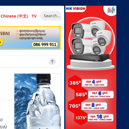
Search...
Chinese (中文)
TV
េស
របស់