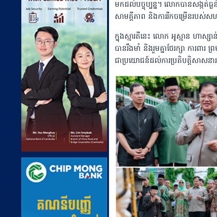
មកដល់បច្ចុប្បន្ន។ លោកបានសង្កត់ធ្ងន់ថ
សាមគ្គីភាព និងការរីកចម្រើនរបស់
ក្នុងស្មារតីនេះ លោក អូស្មាន ហាស្សាន់ ប
បានរឹងមាំ និងរួមគ្នាថែរក្សា ការពារ 
ជាប្រយោជន៍ដល់ការប្រតិបត្តិសាសនា