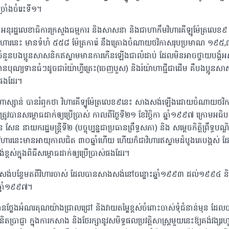
រាំងចំរេះទី១។
 អនុរដ្ឋលេខាធិការក្រសួងធម្មការ និងសាសនា និងជាហាកឹមវិហារគីឡូម៉ែត្រលេខ
នៃវិហារនេះ មានទំហំ ៥៥៨ ម៉ែត្រការ៉េ នឹងគ្រោងចំណាយថវិកាសរុបប្រមាណ ១៩
នមានចំនួនបងប្អូនសាសនិកឥស្លាមមានការកើនឡើងជាលំដាប់ ដែលមិនអាចថ្វាយបង្គំ
ានបុណ្យទានធំៗដូចជារ៉យ៉ាហ្វីត្រេះ(ចេញបួស) និងរ៉យ៉ាហាជ្ជីជាដើម គឺបងប្អូនស
តផងដែរ។
មាន ហាស្សាន់ បានរំឮកថា វិហារគីទ្បូម៉ែត្រលេខ៩នេះ សាងសង់ឡើងដោយចំណាយថវិក
រូវបានសម្ពោធដាក់ឲ្យប្រើប្រាស់ កាលពីថ្ងៃទី២១ ខែវិច្ឆិកា ឆ្នាំ១៩៩៧ ក្រោមអធិ
សែន នាយករដ្ឋមន្ត្រីទី២ (បច្ចុប្បន្នជាប្រធានព្រឹទ្ធសភា) និង សម្តេចកិត្តិព្រឹទ្ធបណ្ឌ
វិហារនេះមានអាយុកាលជិត ៣០ឆ្នាំហើយ ហើយក៏ជាវិហារឥស្លាមដំបូងគេបង្អស់
ង់ខ្ពស់ក្នុងពិធីសម្ពោធដាក់ឲ្យប្រើប្រាស់ផងដែរ។
ងសង់បន្ថែមតពីវិហារចាស់ ដែលបានសាងសង់នៅចន្លោះឆ្នាំ១៩៩៣ ដល់១៩៩៤ ន
ៅឆ្នាំ១៩៩៧។
បានថ្លែងអំណរគុណយ៉ាងជ្រាលជ្រៅ និងវាយតម្លៃខ្ពស់ចំពោះចាស់ទុំជំនាន់មុន ដែល
ប្រាជ្ញា ក្នុងការកសាង និងថែរក្សានូវសមិទ្ធផលប្រវត្តិសាស្ត្រមួយនេះឱ្យគង់វង្សរហ