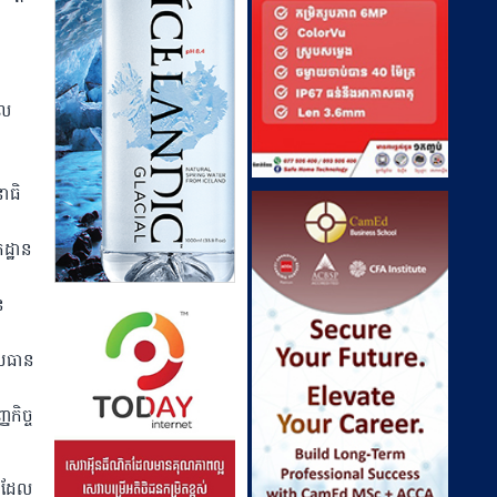
ាល
ាធិ
ដ្ឋាន
ន
្រធាន
ញកិច្ច
ប ដែល