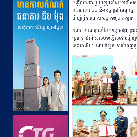
បង្កើនការងារប្រយុទ្ធប្រឆាំងបទល្មើសឆប
នគរបាលរាជធានី-ខេត្ត ត្រូវបិទទ្វារផ្
ដើម្បីធ្វើការបោសសម្អាតឲ្យបានស្អាត។
ចំពោះការងារប្រឆាំងបទល្មើសវិញ ត្រូ
ប្រភេទ ជាពិសេសបទល្មើសដែលធ្វើឲ្យប
ក្មេងជាដើម។ ដោយឡែក ការបំពេញតួនាទី