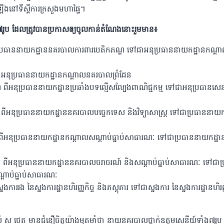
ឡើងនៅទីស្ដីការក្រសួងមហាផ្ទៃ។
៧រូប ដែលត្រូវបានប្រកាសឲ្យចូលកាន់តំណែងនោះរួមមាន៖
្រធាននាយកដ្ឋាននគរបាលការពារបេតិកភណ្ឌ ទៅជាអនុប្រធាននាយកដ្ឋានកណ្ត
អនុប្រធាននាយកដ្ឋានកណ្តាលនគរបាលព្រំដែន
ីអនុប្រធាននាយកដ្ឋានប្រឆាំងបទល្មើសល្បែងពាណិជ្ជកម្ម ទៅជាអនុប្រធានសេន
 ពីអនុប្រធាននាយកដ្ឋាននគរបាលបច្ចេកទេស និងវិទ្យាសាស្រ្ត ទៅជាប្រធាននាយក
ពីអនុប្រធាននាយកដ្ឋានកណ្តាលសណ្តាប់ធ្នាប់សាធារណៈ ទៅជាប្រធាននាយកដ្ឋា
 ពីអនុប្រធាននាយកដ្ឋាននគរបាលចរាចរណ៍ និងសណ្ដាប់ធ្នាប់សាធារណៈ ទៅជាប
ដាប់ធ្នាប់សាធារណៈ
នងការរង នៃស្នងការដ្ឋានហិរញ្ញកិច្ច និងភស្ដុភារ ទៅជាស្នងការ នៃស្នងការដ្ឋានហិរញ្
៍ ស ថេត មានជំនឿចិត្តយ៉ាងមុតមាំថា នាយនគរបាលថ្នាក់ឧត្តមសេនីយ៍ទាំង៧រូ