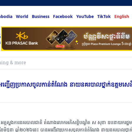
bodia
World
Business
Facebook
YouTube
TikTok
English
លអ្នកចង់ដឹ
ញ្ជើញប្រកាសចូលកាន់តំណែង នាយនគរបាលថ្នាក់ឧត្តមសេន
គ្គស្នងការនគរបាលជាតិ តំណាងលោកអភិសន្ដិបណ្ឌិត ស សុខា ឧបនាយករដ្ឋមន្ដ្
្ងៃទី៣ ខែមិថុនា ឆ្នាំ២០២៦នេះ បានអញ្ជើញប្រកាសចូលកាន់តំណែង នាយនគរបាលថ្នាក