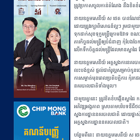
ត្រូវប្រកាសចូលកាន់តំណែង នឹងខិតខំពុ
នាយឧត្តមសេនីយ៍ ស ថេត បានណែនាំឲ្យបន
ដោយត្រូវរក្សាពិសោធន៍ល្អៗ រួមជាមួយ
ទុកដាក់សុខទុក្ខមន្ត្រីក្រោមឱវាទ ខណៈ
ភារកិច្ចដល់មន្ត្រីឲ្យចំជំនាញ កុំបែងច
លើកទឹកចិត្តដល់មន្ត្រីដែលមានស្នាដៃ តែត្រ
នាយឧត្តមសេនីយ៍ អគ្គស្នងការនគរបាលជា
លះបង់ខ្ពស់ ផ្ដល់ជាគំរូល្អសម្រាប់កូនច
ការសម្ងាត់មុនពេលប្រតិបត្តិការ កុំរក
នគរបាលជាតិទាំងមូល។
ជាមួយគ្នានេះ ត្រូវខិតខំបង្កើនស្នាដៃ
អភិវឌ្ឍអង្គភាព ស្របតាមបរិបទឌីជីថល
ស្នងការដ្ឋាននគរបាលជាតិ ដោយផ្លាស់ប
អគ្គស្នងការដ្ឋាននគរបាលជាតិ។
បន្ថែមពីនេះ នាយឧត្តមសេនីយ៍ ស ថេត