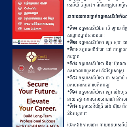
សេនីយ៍ ចំនួន៧។ ពិធីនេះត្រូវបានធ្វើ
នាយនគរបាលថ្នាក់ឧត្តមសេនីយ៍ទាំង
*ទី១៖
ឧត្តមសេនីយ៍ឯក លី ឡាយ ពីប
សណ្តាប់ធ្នាប់សាធារណៈ
*ទី២៖
ឧត្តមសេនីយ៍ទោ ឡោ សុខា ជា
*ទី៣៖
ឧត្តមសេនីយ៍ទោ ពៅ កល្យាណ ព
ការដ្ឋាន
*ទី៤៖
ឧត្តមសេនីយ៍ទោ ទិត្យ ប៊ុនណា
នគរបាលបច្ចេកទេស និងវិទ្យាសាស្រ្ត
*ទី៥៖
ឧត្តមសេនីយ៍ទោ ជា សណ្តាប់ 
នគរបាលការពារបេតិកភណ្ឌ
*ទី៦៖
ឧត្តមសេនីយ៍ទោ ឡោ ម៉េងហួត
នាយកដ្ឋាននគរបាលចរាចរណ៍ និងសណ្
*ទី៧៖
ឧត្តមសេនីយ៍ត្រី ម៉េង ហ៊ុយ ពីស្
និងភស្ដុភារ។
ថ្លែងក្នុងឱកាសនោះ នាយឧត្តមសេនីយ