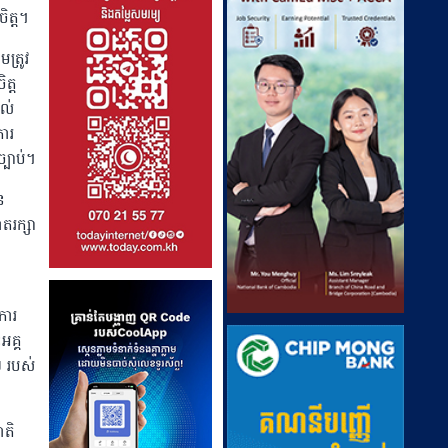
ិត្ត។
ត្រូវ
ត្ត
គល់
ការ
ច្បាប់។
ន
ាតរក្សា
ការ
អគ្គ
ៗ របស់
ាតិ