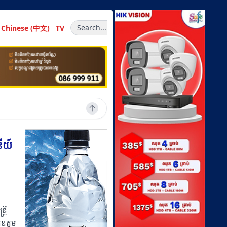
Search...
Chinese (中文)
TV
ីយ៍
រី
់ឧត្តម