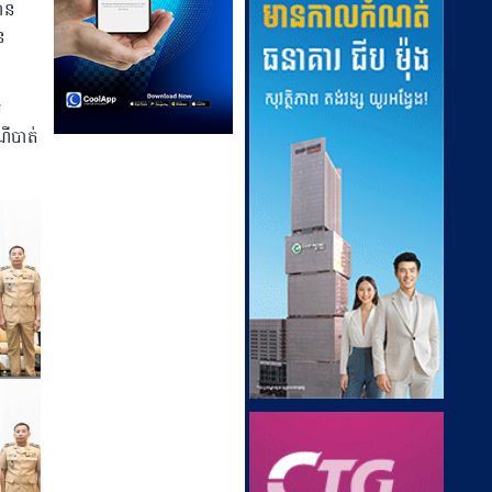
ឋាន
ន
់
ណីបាត់