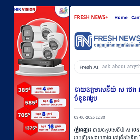
FRESH NEWS+
Home
Cam
សួរអ្វីៗគ្រប់យ៉ាងដែ
Fresh AI
នាយឧត្តមសេនីយ៍ ស ថេត អ
ចំនួន៧រូប
03-06-2026 12:30
(ភ្នំពេញ)៖
នាយឧត្តមសេនីយ៍ ស ថេត អ
រដ្ឋមន្ដ្រីក្រសួងមហាផ្ទៃ នៅព្រឹកថ