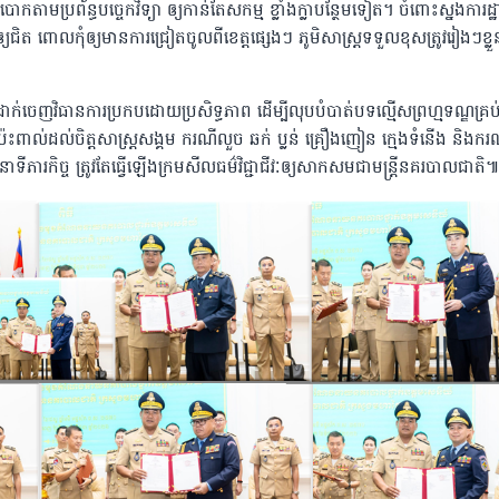
ោកតាមប្រព័ន្ធបច្ចេកវិទ្យា ឲ្យកាន់តែសកម្ម ខ្លាំងក្លាបន្ថែមទៀត។ ចំពោះស្នងការដ្
ទះឲ្យជិត ពោលកុំឲ្យមានការជ្រៀតចូលពីខេត្តផ្សេងៗ ភូមិសាស្ត្រទទួលខុសត្រូវរៀងៗខ្លួ
វដាក់ចេញវិធានការប្រកបដោយប្រសិទ្ធភាព ដើម្បីលុបបំបាត់បទល្មើសព្រហ្មទណ្ឌគ្រប
៉ះពាល់ដល់ចិត្តសាស្ត្រសង្គម ករណីលួច ឆក់ ប្លន់ គ្រឿងញៀន ក្មេងទំនើង និងករ
ភារកិច្ច ត្រូវតែធ្វើឡើងក្រមសីលធម៌វិជ្ជាជីវៈឲ្យសាកសមជាមន្ដ្រីនគរបាលជាតិ៕