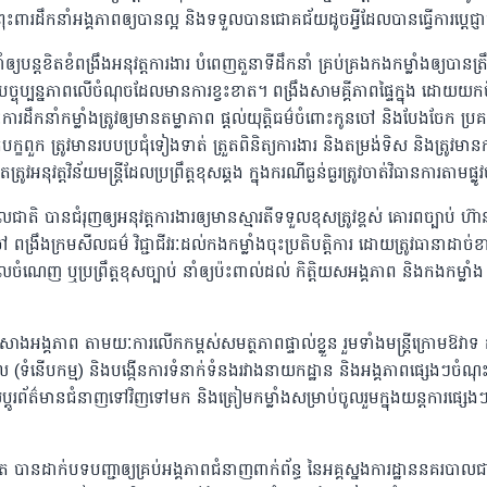
ះពារដឹកនាំអង្គភាពឲ្យបានល្អ និងទទួលបានជោគជ័យដូចអ្វីដែលបានធ្វើការប្តេជ្ញាច
្តខិតខំពង្រឹងអនុវត្តការងារ បំពេញតួនាទីដឹកនាំ គ្រប់គ្រងកងកម្លាំងឲ្យបានត្រឹម
បច្ចុប្បន្នភាពលើចំណុចដែលមានការខ្វះខាត។ ពង្រឹងសាមគ្គីភាពផ្ទៃក្នុង ដោយយកចិ
ការដឹកនាំកម្លាំងត្រូវឲ្យមានតម្លាភាព ផ្ដល់យុត្តិធម៌ចំពោះកូនចៅ និងបែងចែក ប្រ
ែកបក្ខពួក ត្រូវមានរបបប្រជុំទៀងទាត់ ត្រួតពិនិត្យការងារ និងតម្រង់ទិស និងត្រូវមាន
ូវអនុវត្តវិន័យមន្ត្រីដែលប្រព្រឹត្តខុសឆ្គង ក្នុងករណីធ្ងន់ធ្ងរត្រូវចាត់វិធានការតាមផ្លូវ
តិ បានជំរុញឲ្យអនុវត្តការងារឲ្យមានស្មារតីទទួលខុសត្រូវខ្ពស់ គោរពច្បាប់ ហ៊ា
ៅ ពង្រឹងក្រមសីលធម៌ វិជ្ជាជីវរៈដល់កងកម្លាំងចុះប្រតិបត្តិការ ដោយត្រូវធានាដាច់ខ
ផលចំណេញ ឬប្រព្រឹត្តខុសច្បាប់ នាំឲ្យប៉ះពាល់ដល់ កិត្តិយសអង្គភាព និងកងកម្លាំង
 កសាងអង្គភាព តាមយៈការលើកកម្ពស់សមត្ថភាពផ្ទាល់ខ្លួន រួមទាំងមន្ត្រីក្រោមឱវាទ 
 (ទំនើបកម្ម) និងបង្កើនការទំនាក់ទំនងរវាងនាយកដ្ឋាន និងអង្គភាពផ្សេងៗចំណុះ
្តូរព័ត៌មានជំនាញទៅវិញទៅមក និងត្រៀមកម្លាំងសម្រាប់ចូលរួមក្នុងយន្តការផ្សេង
 បានដាក់បទបញ្ជាឲ្យគ្រប់អង្គភាពជំនាញពាក់ព័ន្ធ នៃអគ្គស្នងការដ្ឋាននគរបាលជ