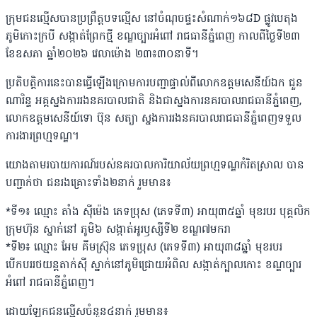
ក្រុមជនល្មើសបានប្រព្រឹត្តបទល្មើស នៅចំណុចផ្ទះសំណាក់១៦៨D ផ្លូវបេតុង
ភូមិកោះក្របី សង្កាត់ព្រែកថ្មី ខណ្ឌច្បារអំពៅ រាជធានីភ្នំពេញ កាលពីថ្ងៃទី២៣
ខែឧសភា ឆ្នាំ២០២៦ វេលាម៉ោង ២៣៖៣០នាទី។
ប្រតិបត្តិការនេះបានធ្វើឡើងក្រោមការបញ្ជាផ្ទាល់ពីលោកឧត្តមសេនីយ៍ឯក ជួន
ណារិន្ទ អគ្គស្នងការរងនគរបាលជាតិ និងជាស្នងការនគរបាលរាជធានីភ្នំពេញ,
លោកឧត្តមសេនីយ៍ទោ ប៊ុន សត្យា ស្នងការរងនគរបាលរាជធានីភ្នំពេញទទួល
ការងារព្រហ្មទណ្ឌ។
យោងតាមរបាយការណ៍របស់នគរបាលការិយាល័យព្រហ្មទណ្ឌកំរិតស្រាល បាន
បញ្ជាក់ថា ជនរងគ្រោះទាំង២នាក់ រួមមាន៖
*ទី១៖ ឈ្មោះ តាំង ស៊ីម៉េង ភេទប្រុស (ភេទទី៣) អាយុ៣៥ឆ្នាំ មុខរបរ បុគ្គលិក
ក្រុមហ៊ុន ស្នាក់នៅ ភូមិ៦ សង្កាត់អូរឫស្សីទី២ ខណ្ឌ៧មករា
*ទី២៖ ឈ្មោះ អែម គីមស្រ៊ុន ភេទប្រុស (ភេទទី៣) អាយុ៣៨ឆ្នាំ មុខរបរ
បើកបររថយន្តតាក់ស៊ី ស្នាក់នៅភូមិជ្រោយអំពិល សង្កាត់ក្បាលកោះ ខណ្ឌច្បារ
អំពៅ រាជធានីភ្នំពេញ។
ដោយឡែកជនល្មើសចំនួន៤នាក់ រួមមាន៖