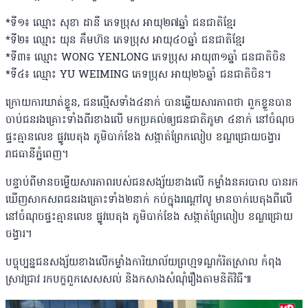
*ទី១៖ ឈ្មោះ សុខា ដានី ភេទប្រុស អាយុ២៧ឆ្នាំ ជនជាតិខ្មែរ
*ទី២៖ ឈ្មោះ យុន គឹមហ៊ន ភេទប្រុស អាយុ៤០ឆ្នាំ ជនជាតិខ្មែរ
*ទី៣៖ ឈ្មោះ WONG YENLONG ភេទប្រុស អាយុ៣១ឆ្នាំ ជនជាតិចិន
*ទី៤៖ ឈ្មោះ YU WEIMING ភេទប្រុស អាយុ២៦ឆ្នាំ ជនជាតិចិន។
ក្រោយការឃាត់ខ្លួន, ជនល្មើសទាំង៤នាក់ បានឆ្លើយសារភាពថា ពួកខ្លួនបាន
ចាប់ជនរងគ្រោះទាំងពីរខាងលើ មកប្រគល់ឲ្យជនជាតិភូមា ៤នាក់ នៅចំណុច
ផ្ទះគ្មានលេខ ផ្លូវបេតុង ភូមិបាក់ខែង សង្កាត់ព្រែកលៀប ខណ្ឌជ្រោយចង្វារ
រាជធានីភ្នំពេញ។
បន្ទាប់ពីមានចម្លើយសារភាពរបស់ជនសង្ស័យខាងលើ កម្លាំងនគរបាល បានរក
ឃើញសាកសពជនរងគ្រោះទាំង២នាក់ កប់ក្នុងរណ្តៅលូ មានចាក់បេតុងពីលើ
នៅចំណុចផ្ទះគ្មានលេខ ផ្លូវបេតុង ភូមិបាក់ខែង សង្កាត់ព្រែលៀប ខណ្ឌជ្រោយ
ចង្វារ។
បច្ចុប្បន្នជនសង្ស័យខាងលើកម្លាំងការិយាល័យព្រហ្មទណ្ឌកំរិតស្រាល កំពុង
ស្រាវជ្រាវ រកបក្ខពួកសេសសល់ និងកសាងសំណុំរឿងតាមនិតិវិធី៕