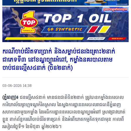
ករណីចាប់ជំរិតទារប្រាក់ និងសម្លាប់ជនរងគ្រោះ២នាក់
ជាភេទទី៣ នៅខណ្ឌច្បារអំពៅ, កម្លាំងនគរបាលតាម
ចាប់ជនល្មើស៤នាក់ (ចិន២នាក់)
03-06-2026 14:38
(ភ្នំពេញ)៖
ជនល្មើស៤នាក់ មានជនជាតិចិន២នាក់ ត្រូវបានកម្លាំងនគរបាល
ការិយាល័យព្រហ្មទណ្ឌកំរិតស្រាល នៃស្នងការដ្ឋាននគរបាលរាជធានីភ្នំពេញ
សហការជាមួយកម្លាំង នៃអធិការដ្ឋាននគរបាលខណ្ឌច្បារអំពៅ ស្រាវជ្រាវឃាត់
ខ្លួន ពាក់ព័ន្ធករណីចាប់ជំរិតទារប្រាក់ និងអំពើឃាតកម្មគិតទុកជាមុន កាលពី
រសៀលថ្ងៃទី១ ខែមិថុនា ឆ្នាំ២០២៦។