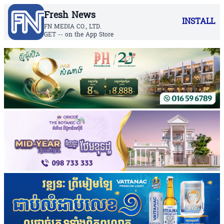
Fresh News
INSTALL
FN MEDIA CO., LTD.
GET -- on the App Store