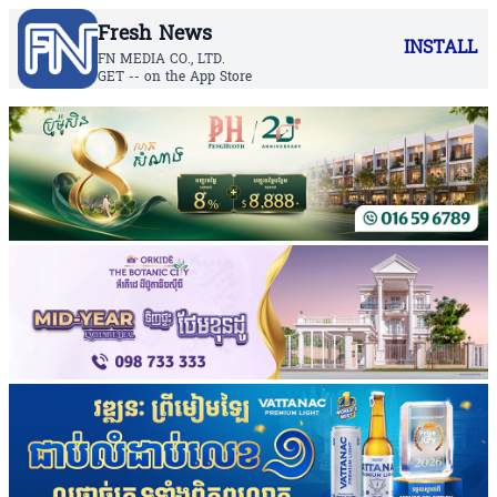
Fresh News
INSTALL
FN MEDIA CO., LTD.
GET -- on the App Store