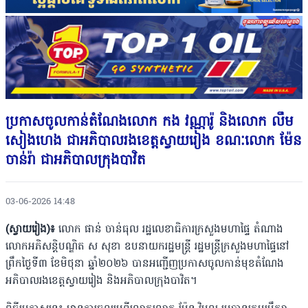
ប្រកាសចូលកាន់តំណែងលោក កង វណ្ណារ៉ូ និងលោក លឹម
សៀងហេង ជាអភិបាលរងខេត្តស្វាយរៀង ខណៈលោក ម៉ែន
ចាន់រ៉ា ជាអភិបាលក្រុងបាវិត
03-06-2026 14:48
(ស្វាយរៀង)៖
លោក ផាន់ ចាន់ធុល រដ្ឋលេខាធិការក្រសួងមហាផ្ទៃ តំណាង
លោកអភិសន្តិបណ្ឌិត ស សុខា ឧបនាយករដ្ឋមន្ត្រី រដ្ឋមន្ត្រីក្រសួងមហាផ្ទៃនៅ
ព្រឹកថ្ងៃទី៣ ខែមិថុនា ឆ្នាំ២០២៦ បានអញ្ជើញប្រកាសចូលកាន់មុខតំណែង
អភិបាលរងខេត្តស្វាយរៀង និងអភិបាលក្រុងបាវិត។