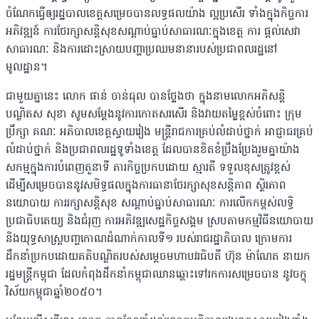
ចំណែកធ្វើឲ្យរដ្ឋបាលខេត្តសម្រេចបានលទ្ធផលយ៉ាង ល្អប្រសើរ ទាំងក្នុងកិច្ចការ
អភិវឌ្ឍន៍ ការថែរក្សាសន្តិសុខសណ្តាប់ធ្នាប់សាធារណៈក្នុងខេត្ត ការ ផ្តល់សេវា
សាធារណៈ និងការដោះស្រាយបញ្ហាប្រឈមនានារបស់ប្រជាពលរដ្ឋនៅ
មូលដ្ឋាន។
ជាមួយគ្នានេះ លោក ផាន់ ចាន់ធុល បានថ្លែងថា ក្នុងនាមលោកអភិសន្តិ
បណ្ឌិតស សុខា សូមសម្តែងនូវការកោតសរសើរ និងវាយតម្លៃខ្ពស់ចំពោះ ក្រុម
ប្រឹក្សា គណៈ អភិបាលខេត្តស្វាយរៀង មន្ត្រីរាជការគ្រប់លំដាប់ថ្នាក់ អាជ្ញាធរគ្រប់
លំដាប់ថ្នាក់ និងប្រជាពលរដ្ឋទូទាំងខេត្ត ដែលបានខិតខំប្រឹងប្រែងរួមគ្នាយ៉ាង
សកម្មក្នុងការបំពេញតួនាទី ភារកិច្ចប្រកបដោយ ស្មារតី ទទួលខុសត្រូវខ្ពស់
ដើម្បីសម្រេចបាននូវសមិទ្ធផលក្នុងការធានាថែរក្សាសុខសន្តិភាព ស្ថិរភាព
នយោបាយ ការរក្សាសន្តិសុខ សណ្តាប់ធ្នាប់សាធារណៈ ការលើកកម្ពស់លទ្ធិ
ប្រជាធិបតេយ្យ និងជំរុញ ការអភិវឌ្ឍសេដ្ឋកិច្ចសង្គម ស្របតាមកម្មវិធីនយោបាយ
និងយុទ្ធសាស្ត្របញ្ចកោណដំណាក់កាលទី១ របស់រាជរដ្ឋាភិបាល ក្រោមការ
ដឹកនាំប្រកបដោយគតិបណ្ឌិតរបស់សម្តេចមហាបវរធិបតី ហ៊ុន ម៉ាណែត នាយក
រដ្ឋមន្ត្រីកម្ពុជា ដែលកំពុងដឹកនាំកម្ពុជាឈានឆ្ពោះទៅរកការសម្រេចបាន នូវចក្ខុ
វិស័យកម្ពុជាឆ្នាំ២០៥០។