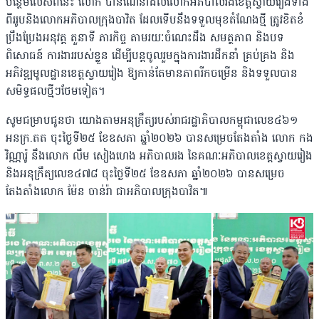
បន្ថែមលើសពីនេះ លោក បានណែនាំដល់លោកអភិបាលរងខេត្តស្វាយរៀងទាំង
ពីររូបនិងលោកអភិបាលក្រុងបាវិត ដែលទើបនឹងទទួលមុខតំណែងថ្មី ត្រូវខិតខំ
ប្រឹងប្រែងអនុវត្ត តួនាទី ភារកិច្ច តាមរយៈចំណេះដឹង សមត្ថភាព និងបទ
ពិសោធន៍ ការងាររបស់ខ្លួន ដើម្បីបន្តចូលរួមក្នុងការងារដឹកនាំ គ្រប់គ្រង និង
អភិវឌ្ឍមូលដ្ឋានខេត្តស្វាយរៀង ឱ្យកាន់តែមានភាពរីកចម្រើន និងទទួលបាន
សមិទ្ធផលថ្មីៗថែមទៀត។
សូមជម្រាបជូនថា យោងតាមអនុក្រឹត្យរបស់រាជរដ្ឋាភិបាលកម្ពុជាលេខ៤៦១
អនក្រ.តត ចុះថ្ងៃទី២៥ ខែឧសភា ឆ្នាំ២០២៦ បានសម្រេចតែងតាំង លោក កង
វិណ្ណារ៉ូ នឹងលោក លឹម សៀងហេង អភិបាលរង នៃគណៈអភិបាលខេត្តស្វាយរៀង
និងអនុក្រឹត្យលេខ៤៧៨ ចុះថ្ងៃទី២៥ ខែឧសភា ឆ្នាំ២០២៦ បានសម្រេច
តែងតាំងលោក ម៉ែន ចាន់រ៉ា ជាអភិបាលក្រុងបាវិត៕