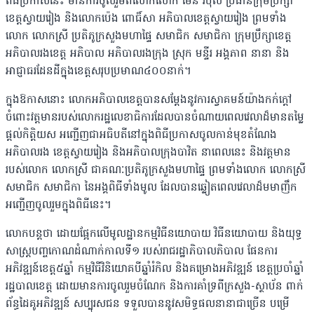
ពិធីប្រកាសនេះ មានការចូលរួមពីលោកលោក ម៉ែន វិបុល ប្រធានក្រុមប្រឹក្សា
ខេត្តស្វាយរៀង និងលោកប៉េង ពោធិ៍សា អភិបាលខេត្តស្វាយរៀង ព្រមទាំង
លោក លោកស្រី ប្រតិភូក្រសួងមហាផ្ទៃ សមាជិក សមាជិកា ក្រុមប្រឹក្សាខេត្ត
អភិបាលរងខេត្ត អភិបាល អភិបាលរងក្រុង ស្រុក មន្ទីរ អង្គភាព នានា និង
អាជ្ញាធរដែនដីក្នុងខេត្តសរុបប្រមាណ៤០០នាក់។
ក្នុងឱកាសនោះ លោកអភិបាលខេត្តបានសម្តែងនូវការស្វាគមន៍យ៉ាងកក់ក្តៅ
ចំពោះវត្តមានរបស់លោករដ្ឋលេខាធិការដែលបានចំណាយពេលវេលាដ៏មានតម្លៃ
ផ្តល់កិត្តិយស អញ្ជើញជាអធិបតីនៅក្នុងពិធីប្រកាសចូលកាន់មុខតំណែង
អភិបាលរង ខេត្តស្វាយរៀង និងអភិបាលក្រុងបាវិត នាពេលនេះ និងវត្តមាន
របស់លោក លោកស្រី ជាគណៈប្រតិភូក្រសួងមហាផ្ទៃ ព្រមទាំងលោក លោកស្រី
សមាជិក សមាជិកា នៃអង្គពិធីទាំងមូល ដែលបានឆ្លៀតពេលវេលាដ៏មមាញឹក
អញ្ជើញចូលរួមក្នុងពិធីនេះ។
លោកបន្តថា ដោយផ្អែកលើមូលដ្ឋានកម្មវិធីនយោបាយ វិធីនយោបាយ និងយុទ្ធ
សាស្ត្របញ្ចកោណដំណាក់កាលទី១ របស់រាជរដ្ឋាភិបាលភិបាល ផែនការ
អភិវឌ្ឍន៍ខេត្ត៥ឆ្នាំ កម្មវិធីវិនិយោគបីឆ្នាំរំកិល និងគម្រោងអភិវឌ្ឍន៍ ខេត្តប្រចាំឆ្នាំ
រដ្ឋបាលខេត្ត ដោយមានការចូលរួមចំណែក និងការគាំទ្រពីក្រសួង-ស្ថាប័ន ពាក់
ព័ន្ធដៃគូអភិវឌ្ឍន៍ សប្បុរសជន ទទួលបាននូវសមិទ្ធផលនានាជាច្រើន បម្រើ