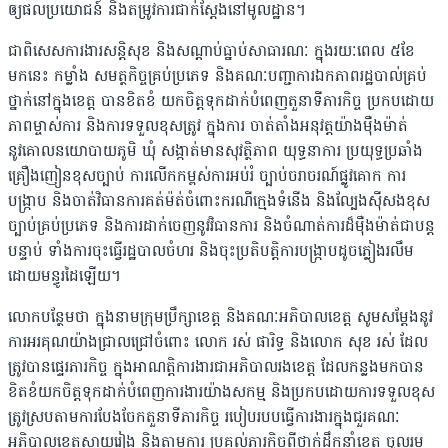
ឲ្យផលប្រយោជន៍ និងតម្រូវការជាក់ស្តែងនៅមូលដ្ឋាន។
ជាពិសេសការងារសន្តិសុខ និងសណ្តាប់ធ្នាប់សាធារណៈ ក្នុងរយៈពេល ៥ខែ
មកនេះ កម្លាំង សមត្ថកិច្ចគ្រប់ប្រភេទ និងគណៈបញ្ជាការឯកភាពរដ្ឋបាល់គ្រប់
ថ្នាក់នៅក្នុងខេត្ត បានខិតខំ យកចិត្តទុកដាក់បំពេញតួនាទីភារកិច្ច ប្រកបដោយ
ភាពម្ចាស់ការ និងការទទួលខុសត្រូវ ក្នុងការ ចាត់តាំងអនុវត្តយ៉ាងម៉ឺងម៉ាត់
នូវគោលនយោបាយភូមិ ឃុំ សង្កាត់មានសុវត្ថិភាព យុទ្ធនាការ ប្រយុទ្ធប្រឆាំង
គ្រឿងញៀនខុសច្បាប់ ការលើកកម្ពស់ការអប់រំ ច្បាប់ចរាចរណ៍ផ្លូវគោក ការ
បង្ក្រាប និងចាត់វិធានការគត់ម៉ត់ចំពោះករណីក្មេងទំនើង និងល្បែងស៊ីសងខុស
ច្បាប់គ្រប់ប្រភេទ និងការដាក់ចេញនូវវិធានការ និងចំណាត់ការដ៏ម៉ឺងម៉ាត់ជាបន្ត
បន្ទាប់ ទាំងការចុះធ្វើរដ្ឋបាលចំហរ និងចុះប្រតិបត្តិការបង្ក្រាបដូចភ្លៀងរលឹម
ដោយមន្ធូរដៃឡើយ។
លោកបន្ថែមថា ក្នុងនាមក្រុមប្រឹក្សាខេត្ត និងគណៈអភិបាលខេត្ត សូមសម្តែងនូវ
ការអរគុណយ៉ាងជ្រាលជ្រៅចំពោះ លោក រស់ ផារិទ្ធ និងលោក សុខ រស់ ដែល
ត្រូវបានផ្ទេរភារកិច្ច ក្នុងអាណត្តិការងារជាអភិបាលរងខេត្ត ដែលកន្លងមកបាន
ខិតខំយកចិត្តទុកដាក់បំពេញការងារយ៉ាងសកម្ម និងប្រកបដោយការទទួលខុស
ត្រូវស្របតាមការបែងចែកតួនាទីភារកិច្ច របៀបរបបធ្វើការងារក្នុងជួរគណៈ
អភិបាលខេត្តស្វាយរៀង និងតាមការ ប្រគល់ភារកិច្ចពីថ្នាក់ដឹកនាំខេត្ត ចូលរួម