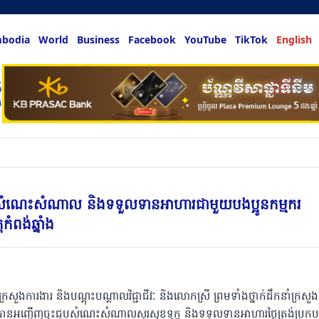
bodia
World
Business
Facebook
YouTube
TikTok
English
លអ្នកចង់ដឹង
ុះជួបសំណេះសំណាល និងទទួលទានអាហារជាមួយបងប្អូនកម្មករ
ំពង់ឆ្នាំង
ីក្រសួងការងារ និងបណ្តុះបណ្តាលវិជ្ជាជីវៈ និងលោកស្រី ព្រមទាំងថ្នាក់ដឹកនាំក្រសួ
នេះ បានអញ្ជើញចុះជួបសំណេះសំណាលសួរសុខទុក្ខ និងទទួលទានអាហារថ្ងៃត្រង់ប្រ