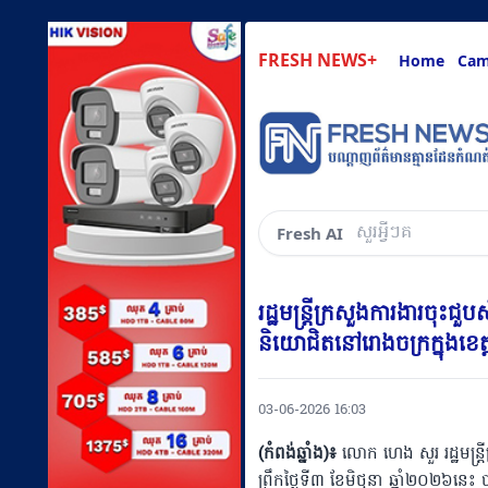
FRESH NEWS+
Home
Cam
សួរអ្វីៗគ្រប់យ៉ាងដែ
Fresh AI
រដ្ឋមន្ត្រីក្រសួងការងារច
និយោជិតនៅរោងចក្រក្នុងខេត្តក
03-06-2026 16:03
(កំពង់ឆ្នាំង)៖
លោក ហេង សួរ រដ្ឋមន្ត្រ
ព្រឹកថ្ងៃទី៣ ខែមិថុនា ឆ្នាំ២០២៦