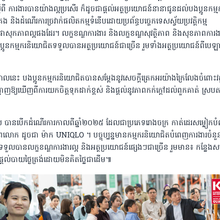
 ការងារបានយ៉ាងល្អប្រសើរ ក៏ដូចជាផ្តល់អត្ថប្រយោជន៍នានាជូនដល់បងប្អូនកម្ម
 និងដំណើរការច្រវាក់ផលិតកម្មទំនើបដោយប្រព័ន្ធបច្ចេកទេសស្វ័យប្រវត្តិកម្ម
ផាសុកភាពល្អផងដែរ។ លក្ខខណ្ឌការងារ និងលក្ខខណ្ឌសុវត្ថិភាព និងសុខភាពការង
អូនកម្មករនិយោជិតទទួលបានអត្ថប្រយោជន៍ជាច្រើន រួមទាំងអត្ថប្រយោជន៍ពីបេឡ
នាលនេះ បងប្អូនកម្មករនិយោជិតបានសម្តែងនូវសេចក្តីត្រេកអរយ៉ាងក្រៃលែងចំពោះវត
្ហាញឱ្យឃើញពីការយកចិត្តទុកដាក់ខ្ពស់ និងផ្តល់នូវភាពកក់ក្តៅដល់ពួកគាត់ ស្រប
រឹល បានបើកដំណើរការកាលពីឆ្នាំ២០២៥ ដែលជាប្រភេទរោងចក្រ កាត់ដេរសម្លៀកបំ
ើពិភពលោក ដូចជា ម៉ាក UNIQLO ។ បច្ចុប្បន្នមានកម្មករនិយោជិតបំពេញការងារចំន
ួលបានលក្ខខណ្ឌការងារល្អ និងអត្ថប្រយោជន៍ផ្សេងៗជាច្រើន រួមមាន៖ កន្លែងសម
តល់បាយថ្ងៃត្រង់ដោយមិនគិតថ្លៃជាដើម៕