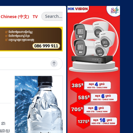
Search...
Chinese (中文)
TV
ង នា
កបដោយ