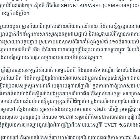
ករ កម្មការិនីនៅរោងចក្រ ស៊ិនគី អឹភែរឹល SHINKI APPAREL (CAMBODIA) CO
ខេត្តកំពង់ឆ្នាំង។
បងប្អូនកម្មករនិយោជិតប្រកបដោយបរិយាកាសរីករាយ និងភាពស្និទ្ធស្នាលនា
ប់ថ្នាក់ដឹកនាំក្នុងការសាកសួរសុខទុក្ខដោយផ្ទាល់ និងឈ្វេងយល់ពីស្ថានភាពការ
ាដំណោះស្រាយជាបន្តបន្ទាប់ ស្របតាមអនុសាសន៍ណែនាំដ៏ខ្ពង់ខ្ពស់ទាំង១០ចំណុចរបស
េចមហាបវរធិបតី ហ៊ុន ម៉ាណែត នាយករដ្ឋមន្ត្រីនៃព្រះរាជាណាចក្រកម្ពុជា ដែលខិ
ឋ និងបានប្រែក្លាយសហគ្រាសមួយជាសហគមន៍សុខសាន្តមួយ។
ំផ្ញើការសួរសុខទុក្ខពីសំណាក់ សម្តេចធិបតី និងលោកជំទាវបណ្ឌិត ដែលតែងតែយ
កម្មករនិយោជិត និងគិតគូរធ្វើឱ្យជីវភាពរស់នៅរបស់បងប្អូនកាន់តែប្រសើរឡើង។ ឯកឧ
ារប្រឹងប្រែងរបស់ក្រសួងការងារនិងបណ្តុះបណ្តាលវិជ្ជាជីវៈ ក្នុងការធានាឱ្យមានសុខដ
ូវទំនាក់ទំនងយ៉ាងជិតស្និទ្ធរវាងបងប្អូនកម្មករនិយោជិត និងម្ចាស់រោងចក្រ សហគ្រាស
ាទការងារដែលនាំដល់ការធ្វើកូដកម្មខុសនីតិវិធីច្បាប់។ ក្នុងករណីមានបញ្ហាដែលពិ
យនៅកន្លែងការងារ សូមទាក់ទងជាបន្ទាន់មកលេខ ១២៨៦ ដើម្បីក្រុមមន្រ្តីផ្សះផ
ុះសម្របសម្រួល ឬពន្យល់ជូន និងលេខ ១២៩៧ សម្រាប់ព័ត៌មានឱកាសការងារ ឬរៀន
ទឹកចិត្តឱ្យមានការចុះឈ្មោះចូលរៀនជំនាញវិជ្ជាជីវៈតាមរយៈកម្មវិធី TVET ១,៥លាន
ងជ្រាលជ្រៅ និងវាយតម្លៃខ្ពស់ចំពោះម្ចាស់រោងចក្រដែលបានផ្តល់ឱកាសការងារ និងអ