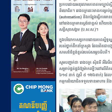
ប្រកបដោយអនុលោមភាពតាមច្បាប់ស្តីពី
និយោជិត។ រោងចក្រនេះមានការគ្រប់គ្រង
(automation) និងកន្លែងធ្វើការមាន
នៅរោងចក្រមានស្តង់ដាខ្ពស់ ហើយបងប្
សន្តិសុខសង្គម (ប.ស.ស.)។
ក្នុងបរិយាកាសប្រកបដោយភាពស្និទ្ធស្
របស់ថ្នាក់ដឹកនាំក្រសួង ដែលពិតជាបង
សាសន៍ដ៏ខ្ពង់ខ្ពស់របស់សម្ដេចធិបតី។
សូមបញ្ជាក់ថា រោងចក្រ ស៊ិនគី អឹភែ
សម្រាប់ផ្គត់ផ្គង់ឱ្យម៉ាកល្បីៗនៅល
៦១៤ នាក់ (ស្រី ៥ ១២៦នាក់) ដែលទទ
កម្មករនិយោជិតទទួលទានអាហារ និងផ្