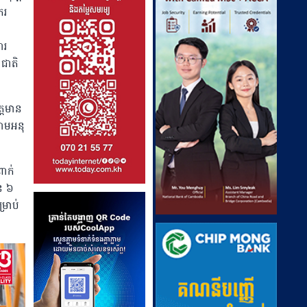
ករ
ារ
ាជាតិ
្តមាន
តាមអនុ
ពាក់
ួន ៦
្រាប់