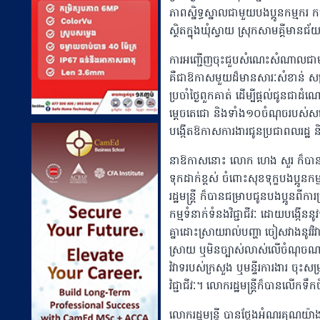
ភាពស្និទ្ធស្នាលជាមួយបងប្អូនកម្ម
ស្ថិតក្នុងឃុំស្វាយ ស្រុកសាមគ្គីមានជ័យ 
ការអញ្ជើញចុះជួបសំណេះសំណាលជាមួយ
គឺជាឱកាសមួយដ៏មានសារៈសំខាន់ សម្រា
ប្រចាំថ្ងៃពួកគាត់ ដើម្បីផ្តល់ជូនជ
ម្តេចតេជោ និងទាំង១០ចំណុចរបស់សម្ដ
បង្កើតឱកាសការងារជូនប្រជាពលរដ្
នាឱកាសនោះ លោក ហេង សួរ ក៏បានផ្តា
ទុកដាក់ខ្ពស់ ចំពោះសុខទុក្ខបងប្អូន
រដ្ឋមន្រ្តី ក៏បានជម្រាបជូនបងប្អូនពីក
កម្មទំនាក់ទំនងវិជ្ជាជីវៈ ដោយបង្កើនន
គ្នាដោះស្រាយរាល់បញ្ហា ចៀសវាងនូវវិវ
ស្រាយ ឬមិនច្បាស់លាស់លើចំណុចណាមួ
វិវាទរបស់ក្រសួង ឬមន្ទីរការងារ ច
វិជ្ជាជីវៈ។ លោករដ្ឋមន្រ្តីក៏បានលើក
លោករដ្ឋមន្ត្រី បានថ្លែងអំណរគុណយ៉ា