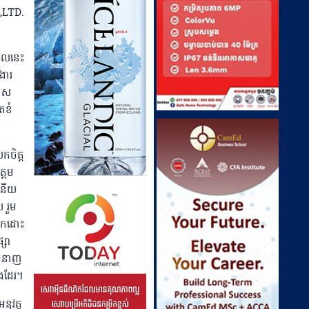
.,LTD.
ពេលនេះ
ងារ
់ ស
តខំ
កចិត្ត
ត្តម
ុមនីយ
 រួម
បាកដោះ
្សា
ជំនាញ
ផងដែរ។
នុវត្ត