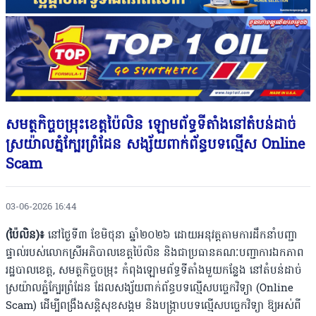
សមត្ថកិច្ចចម្រុះខេត្តប៉ៃលិន ឡោមព័ទ្ធទីតាំងនៅតំបន់ដាច់
ស្រយ៉ាលភ្នំក្បែរព្រំដែន សង្ស័យពាក់ព័ន្ធបទល្មើស Online
Scam
03-06-2026 16:44
(ប៉ៃលិន)៖
នៅថ្ងៃទី៣ ខែមិថុនា ឆ្នាំ២០២៦ ដោយអនុវត្តតាមការដឹកនាំបញ្ជា
ផ្ទាល់របស់លោកស្រីអភិបាលខេត្តប៉ៃលិន និងជាប្រធានគណៈបញ្ជាការឯកភាព
រដ្ឋបាលខេត្ត, សមត្ថកិច្ចចម្រុះ កំពុងឡោមព័ទ្ធទីតាំងមួយកន្លែង នៅតំបន់ដាច់
ស្រយ៉ាលភ្នំក្បែរព្រំដែន ដែលសង្ស័យពាក់ព័ន្ធបទល្មើសបច្ចេកវិទ្យា (Online
Scam) ដើម្បីពង្រឹងសន្តិសុខសង្គម និងបង្ក្រាបបទល្មើសបច្ចេកវិទ្យា ឱ្យអស់ពី