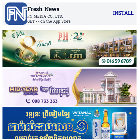
Fresh News
INSTALL
FN MEDIA CO., LTD.
GET -- on the App Store