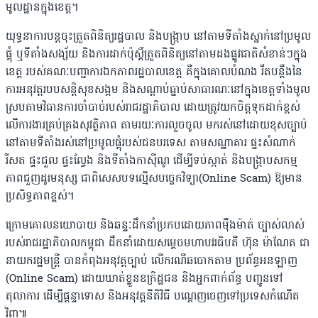
មូលដ្ឋានក្នុងខេត្ត។
យុទ្ធនាការបន្តចុះត្រួតពិនិត្យរដ្ឋបាល និងបង្ក្រាប នៅតាមទីតាំងស្នាក់នៅប្រមូល
ផ្តុំ ឬទីតាំងសង្ស័យ និងការដាក់ប៉ុស្តិ៍ត្រួតពិនិត្យនៅតាមដងផ្លូវជាតិសំខាន់ៗក្នុង
ខេត្ត របស់គណៈបញ្ជាការឯកភាពរដ្ឋបាលខេត្ត គឺក្នុងគោលបំណង រឹតបន្តឹងនៃ
ការអនុវត្តរបបសន្តិសុខសង្គម និងសណ្តាប់ធ្នាប់សាធារណៈនៅក្នុងខេត្តទាំងមូល
ស្របតាមវិធានការចាំបាច់របស់រាជរដ្ឋាភិបាល ដោយត្រូវយកចិត្តទុកដាក់ខ្ពស់
លើការងារគ្រប់គ្រងសុវត្ថិភាព តាមរយៈការលួចចូល មករស់នៅដោយខុសច្បាប់
នៅតាមទីតាំងរស់នៅប្រមូលផ្តុំរបស់ជនបរទេស តាមសណ្ឋាគារ ផ្ទះសំណាក់
រីសត ផ្ទះជួល ផ្ទះល្វែង និងទីតាំងកាស៊ីណូ ដើម្បីទប់ស្កាត់ និងបង្ក្រាបសកម្ម
ភាពជួញដូរមនុស្ស ជាពិសេសបទល្មើសបច្ចេកវិទ្យា(Online Scam) ឱ្យមាន
ប្រសិទ្ធភាពខ្ពស់។
ក្រោមគោលនយោបាយ និងឆន្ទៈដឹកនាំប្រកបដោយភាពម៉ឺងម៉ាត់ ច្បាស់លាស់
របស់រាជរដ្ឋាភិបាលកម្ពុជា ដឹកនាំដោយសម្ដេចមហាបវរធិបតី ហ៊ុន ម៉ាណែត ជា
នាយករដ្ឋមន្ត្រី បានកំពុងអនុវត្តច្បាប់ លើករណីឆបោកតាម ប្រព័ន្ធអនឡាញ
(Online Scam) ដោយឃាត់ខ្លួនឧក្រិដ្ឋជន និងអ្នកពាក់ព័ន្ធ បញ្ជូនទៅ
តុលាការ ដើម្បីផ្ដន្ទាទោស និងអនុវត្តនីតិវិធី បណ្ដេញចេញទៅប្រទេសកំណើត
វិញ៕