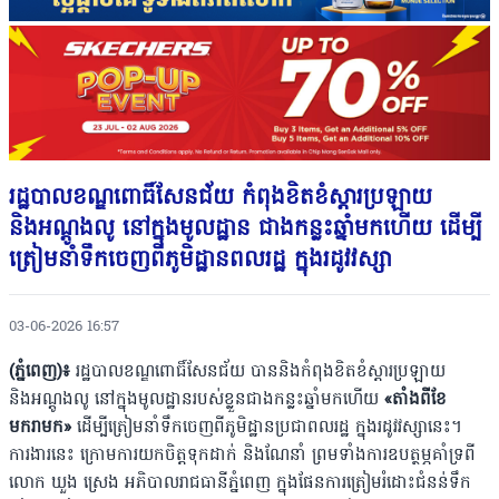
រដ្ឋបាលខណ្ឌពោធិ៍សែនជ័យ កំពុងខិតខំស្តារប្រឡាយ
និងអណ្តូងលូ នៅក្នុងមូលដ្ឋាន ជាងកន្លះឆ្នាំមកហើយ ដើម្បី
ត្រៀមនាំទឹកចេញពីភូមិដ្ឋានពលរដ្ឋ ក្នុងរដូវវស្សា
03-06-2026 16:57
(ភ្នំពេញ)៖
រដ្ឋបាលខណ្ឌពោធិ៍សែនជ័យ បាននិងកំពុងខិតខំស្តារប្រឡាយ
និងអណ្តូងលូ នៅក្នុងមូលដ្ឋានរបស់ខ្លួនជាងកន្លះឆ្នាំមកហើយ
«តាំងពីខែ
មករាមក»
ដើម្បីត្រៀមនាំទឹកចេញពីភូមិដ្ឋានប្រជាពលរដ្ឋ ក្នុងរដូវវស្សានេះ។
ការងារនេះ ក្រោមការយកចិត្តទុកដាក់ និងណែនាំ ព្រមទាំងការឧបត្ថម្ភគាំទ្រពី
លោក ឃួង ស្រេង អភិបាលរាជធានីភ្នំពេញ ក្នុងផែនការត្រៀមរំដោះជំនន់ទឹក