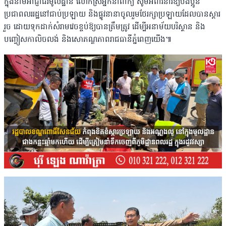
ក្នុងនាមអាជ្ញាធរមូលដ្ឋាន លោកស្រីអ្នកនាំពាក្យ សូមអំពាវនាវឱ្យបងប្អូន
ប្រជាពលររដ្ឋនៅជាប់ប្រឡាយ និងផ្លូវនានាចូលរួមថែរក្សាប្រឡាយដែលបានស្តារ
រួច ដោយទុកដាក់សំរាមវេចខ្ចប់ឱ្យបានត្រឹមត្រូវ ដើម្បីអនាម័យបរិស្ថាន និង
បញ្ចៀសកាលិចលង់ និងសោភណ្ឌភាពរាជធានីភ្នំពេញយើង៕