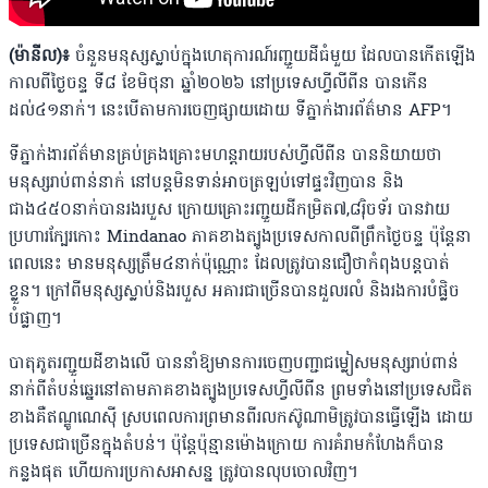
(ម៉ានីល)​៖
ចំនួនមនុស្សស្លាប់ក្នុងហេតុការណ៍រញ្ជួយដីធំមួយ ដែលបានកើតឡើង
កាលពីថ្ងៃចន្ទ ទី៨ ខែមិថុនា ឆ្នាំ២០២៦ នៅប្រទេសហ្វីលីពីន បានកើន
ដល់៤១នាក់។ នេះបើតាមការចេញផ្សាយដោយ ទីភ្នាក់ងារព័ត៌មាន AFP។
ទីភ្នាក់ងារព័ត៌មានគ្រប់គ្រងគ្រោះមហន្តរាយរបស់ហ្វីលីពីន បាននិយាយថា
មនុស្សរាប់ពាន់នាក់​ នៅបន្តមិនទាន់អាចត្រឡប់ទៅផ្ទះវិញបាន និង​
ជាង៤៥០នាក់បានរងរបួស ក្រោយគ្រោះរញ្ជួយដីកម្រិត៧,៨រ៉ិចទ័រ បានវាយ
ប្រហារក្បែរកោះ Mindanao ភាគខាងត្បូងប្រទេសកាលពីព្រឹកថ្ងៃចន្ទ ប៉ុន្តែនា
ពេលនេះ មានមនុស្សត្រឹម៤នាក់ប៉ុណ្ណោះ ដែលត្រូវបានជឿថាកំពុងបន្តបាត់
ខ្លួន។ ក្រៅពីមនុស្សស្លាប់និងរបួស អគារជាច្រើនបានដួលរលំ និងរងការបំផ្លិច
បំផ្លាញ។
បាតុភូតរញ្ជួយដីខាងលើ បាននាំឱ្យមានការចេញបញ្ជាជម្លៀសមនុស្សរាប់ពាន់
នាក់ពីតំបន់ឆ្នេរនៅតាមភាគខាងត្បូងប្រទេសហ្វីលីពីន ព្រមទាំង​នៅប្រទេសជិត
ខាងគឺឥណ្ឌូណេស៉ី ស្របពេលការព្រមានពីរលកស៊ូណាមិត្រូវបានធ្វើឡើង ដោយ
ប្រទេសជាច្រើនក្នុងតំបន់។ ប៉ុន្តែប៉ុន្មានម៉ោងក្រោយ ការគំរាមកំហែងក៏បាន
កន្លងផុត ហើយការប្រកាសអាសន្ន ត្រូវបានលុបចោលវិញ។