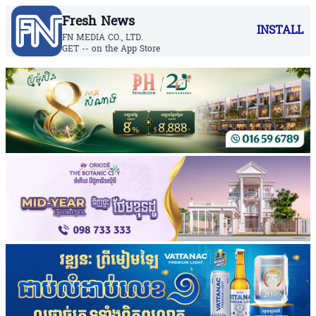
Fresh News
INSTALL
FN MEDIA CO., LTD.
GET -- on the App Store