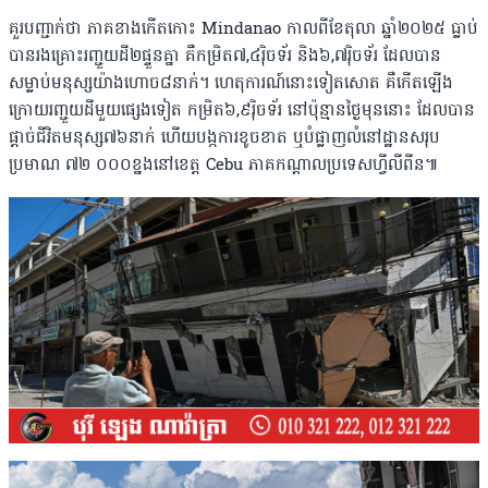
គួរបញ្ជាក់ថា​ ភាគខាងកើតកោះ Mindanao កាលពីខែតុលា ឆ្នាំ២០២៥ ធ្លាប់
បានរងគ្រោះរញ្ជួយដី២ផ្ទួនគ្នា គឺកម្រិត៧,៤រ៉ិចទ័រ និង៦,៧រ៉ិចទ័រ ដែលបាន
សម្លាប់មនុស្សយ៉ាងហោច៨នាក់។ ហេតុការណ៍នោះទៀតសោត គឺកើតឡើង
ក្រោយរញ្ជួយដីមួយផ្សេងទៀត កម្រិត៦,៩រ៉ិចទ័រ នៅប៉ុន្មានថ្ងៃមុននោះ ដែលបាន
ផ្តាច់ជីវិតមនុស្ស៧៦នាក់ ហើយបង្កការខូចខាត ឬបំផ្លាញលំនៅដ្ឋានសរុប
ប្រមាណ ៧២ ០០០ខ្នងនៅខេត្ត Cebu ភាគកណ្តាលប្រទេសហ្វីលីពីន៕