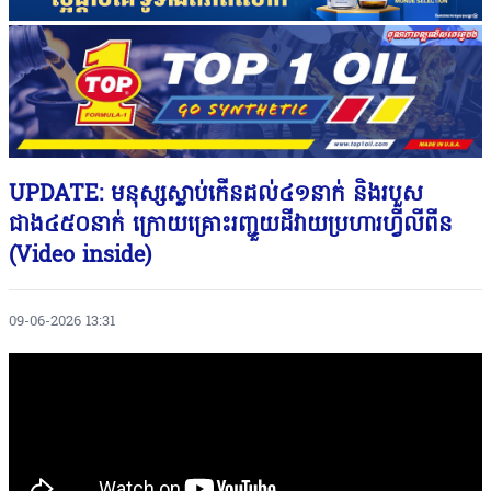
UPDATE: មនុស្សស្លាប់កើនដល់៤១នាក់ និងរបួស
ជាង៤៥០នាក់ ក្រោយគ្រោះរញ្ជួយដីវាយប្រហារហ្វីលីពីន
(Video inside)
09-06-2026 13:31