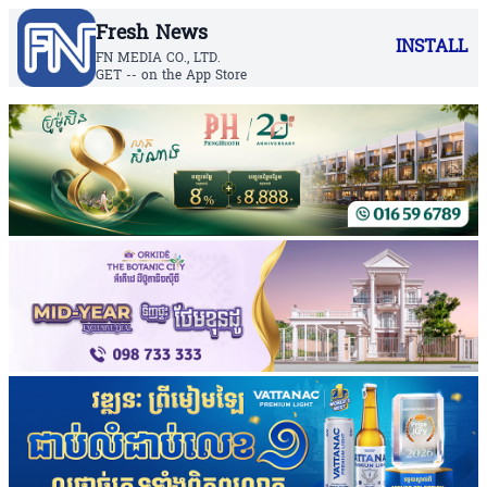
Fresh News
INSTALL
FN MEDIA CO., LTD.
GET -- on the App Store