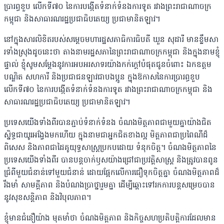
ប្រារព្ធខួប លើកទី៧០ នៃការបង្កើតទំនាក់ទំនងការទូត រវាងព្រះរាជាណាចក្រ
កម្ពុជា និងសាធារណរដ្ឋប្រជាធិបតេយ្យ ប្រជាមានិតឡាវ។
នៅក្នុងសារលិខិតរបស់សម្តេចមហារដ្ឋសភាធិការធិបតី ឃួន សុដារី មានខ្លឹមសា
រទាំងស្រុងដូចនេះថា តាងនាមរដ្ឋសភានៃព្រះរាជាណាចក្រកម្ពុជា និងក្នុងនាមខ្ញុំ
ផ្ទាល់ ខ្ញុំសូមសម្តែងនូវការអបអរសាទរយ៉ាងកក់ក្តៅបំផុតជូនចំពោះ ឯកឧត្តម
បណ្ឌិត សហការី និងប្រជាជនឡាវជាបងប្អូន ក្នុងឱកាសនៃការប្រារព្ធខួប
លើកទី៧០ នៃការបង្កើតទំនាក់ទំនងការទូត រវាងព្រះរាជាណាចក្រកម្ពុជា និង
សាធារណរដ្ឋប្រជាធិបតេយ្យ ប្រជាមានិតឡាវ។
ប្រទេសយើងទាំងពីរបានភ្ជាប់ទំនាក់ទំនង ចំណងមិត្តភាពជាមួយគ្នាយ៉ាងជិត
ស្និទ្ធជាយូរអង្វែងមកហើយ ក្នុងនាមជាអ្នកជិតខាងល្អ មិត្តភាពជាប្រពៃណីដ៏
ពិសេស និងភាពជាដៃគូយុទ្ធសាស្ត្រប្រកបដោយ ទំនុកចិត្ត។ ចំណងមិត្តភាពនៃ
ប្រទេសយើងទាំងពីរ បានបន្តចាក់ឫសយ៉ាងជ្រៅជាប្រវត្តិសាស្ត្រ និងត្រូវបានពូន
ជ្រំពីមួយជំនាន់ទៅមួយជំនាន់ ដោយផ្អែកលើការជឿទុកចិត្តគ្នា ចំណងមិត្តភាពដ៏
រឹងមាំ សាមគ្គីភាព និងបំណងប្រាថ្នារួមគ្នា ដើម្បីឆ្ពោះទៅរកការបន្តសម្រេចបាន
នូវសុខសន្តិភាព និងវិបុលភាព។
ខ្ញុំមានជំនឿយ៉ាង មុតមាំថា ចំណងមិត្តភាព និងកិច្ចសហប្រតិបត្តិការដែលមាន