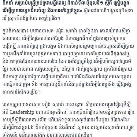
ដឹកនាំ សម្រាប់មន្ត្រីគ្រប់គ្រងមន្ទីរពេទ្យ ជំនាន់ទី៧ ម៉ូឌុលទី១ ស្តីពី ត្រៀមខ្លួន
ដើម្បីក្លាយជាអ្នកដឹកនាំល្អ និងការអភិវឌ្ឍន៍ខ្លួន»
ស្ថិតនៅរមណីយដ្ឋានភូមិសុខា
រាវី ស្រុកកំពង់ត្របែក ខេត្តព្រៃវែង។
ក្នុងឱកាសនោះ មហាឧបាសក អៀង សុធារ៉ា បានថ្លែងថា គោលបំណងសិក្ខា
សាលានេះ ដើម្បីស្វែងយល់ជាក់ស្តែង ពីភាពអ្នកដឹកនាំក្នុងការផ្លាស់ប្តូរ ការ
បង្កើតថ្មី ភាពជាគំរូល្អ ក្នុងសង្គម និងការសិក្សាបន្ថែមឲ្យកាន់តែច្បាស់ដើម្បីក្លាយ
ជាអ្នកដឹកនាំបែបព្រះពុទ្ធសាសនា។ ជាមួយគ្នានេះបានស្វែងយល់ពីគុណតម្លៃ
និង គម្រោងផែនការរយៈពេលវែង នៃការអភិវឌ្ឍភូមិខ្មែរ ដើម្បីលើកស្ទួយវប្បធម៌
ខ្មែរ សុខមាលភាព សង្គមសេដ្ឋកិច្ច បរិស្ថាន ជាគំរូល្អសម្រាប់ អ្នកជំនាន់ក្រោយ
និងការផ្លាស់ប្តូរជាវិជ្ជមានផ្តើមចេញពីការ យល់ដឹងនិងភាពវ័យឆ្លាតរបស់បុគ្គល
ការធ្វើការជាក្រុម និង មានប្រព័ន្ធដឹកនាំនិងគ្រប់គ្រងដើម្បីថែរក្សានិង ធ្វើឱ្យអង្គ
ភាពកាន់តែរីកចម្រើន។
លោកគ្រូមហាឧបាសក អៀង សុធារ៉ា បានបន្តថា សិក្ខាកាមជាទូទៅរៀនទ្រឹស្តី
អំពី Leadership ឬភាពជា​អ្នកដឹកនាំ ភាគច្រើនគឺរៀនតាមបស្ចឹមប្រទេស រៀន
តាម​ទឹ្រស្តីពីលោកខាងលិច ហើយក៏ទទួលបាននូវចំណេះដឹងមួយ ចំណែកដែរ​
ដើម្បីដឹកនាំខ្លួនឯង ដឹកនាំគ្រួសារ និងដឹកនាំ ស្ថាប័ន ជាស្ថាប័នសុខាភិបាល រួម
ទាំងមន្ទីរ មន្ទីរពេទ្យបង្អែក ឬមណ្ឌលសុខភាពជាដើម។