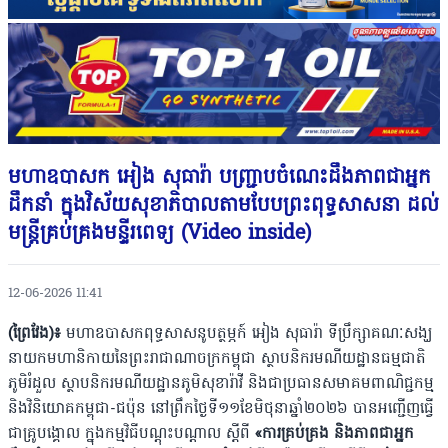
មហាឧបាសក អៀង សុធារ៉ា បញ្ជ្រាបចំណេះដឹងភាពជាអ្នក
ដឹកនាំ ក្នុងវិស័យសុខាភិបាល​តាម​បែបព្រះពុទ្ធសាសនា ដល់
មន្ត្រីគ្រប់គ្រងមន្ទីរពេទ្យ (Video inside)
12-06-2026 11:41
(ព្រៃវែង)៖
មហាឧបាសកពុទ្ធសាសនូបត្ថម្ភក៍ អៀង សុធារ៉ា ទីប្រឹក្សាគណៈសង្ឃ
នាយកមហានិកាយនៃព្រះរាជាណាចក្រកម្ពុជា ស្ថាបនិករមណីយដ្ឋានធម្មជាតិ
ភូមិរំដួល ស្ថាបនិករមណីយដ្ឋានភូមិសុខារ៉ាវី និងជាប្រធានសមាគមពាណិជ្ជកម្ម
និងវិនិយោគកម្ពុជា-ជប៉ុន នៅព្រឹកថ្ងៃទី១១ខែមិថុនាឆ្នាំ២០២៦ បានអញ្ជើញធ្វើ
ជាគ្រូបង្គោល ក្នុងកម្មវិធីបណ្តុះបណ្តាល ស្តីពី
«ការគ្រប់គ្រង និងភាពជាអ្នក