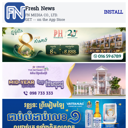
Fresh News
INSTALL
FN MEDIA CO., LTD.
GET -- on the App Store