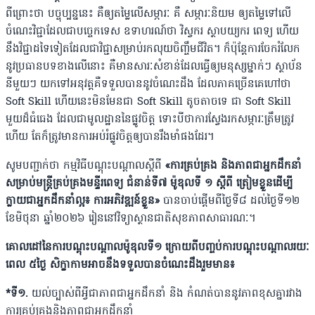
ពីព្រោះថា បច្ចុប្បន្ននេះ គឺឲ្យតម្លៃលើសម្ភារៈ គឺ សម្ភារៈនិយម ឲ្យតម្លៃទៅលើ
ចំណេះវិជ្ជាដែលជាបច្ចេកទេស ឧទាហរណ៍ថា វិស្វករ ស្ថាបយ្យករ ពេទ្យ ហើយ
នឹង​វិជ្ជាដទៃទៀតដែលជាវិជ្ជាសម្រាប់រកលុយចិញ្ចឹមជីវិត។ ក៏​ប៉ុន្តែការចែករំលែក
នូវប្រធានបទខាងលើនោះ គឺមានសារៈ​សំខាន់ដែលធ្វើឲ្យមនុស្សម្នាក់ៗ ស្ថាប័ន
នីមួយៗ យកទៅ​អនុវត្តគឺទទួលបាននូវចំណេះដឹង ដែលភាគច្រើនគេហៅថា
Soft Skill ហើយនេះមិនមែនជា Soft Skill តូចតាចទេ ជា​ Soft Skill
មួយដ៏ធំធេង ដែលជាមូលដ្ឋាននៃផ្លូវចិត្ត ទោះបី​ថាការស្វែងរកសម្ភារៈត្រឹមត្រូវ
ហើយ តែក៏ត្រូវមានការអប់​រំផ្លូវចិត្តឲ្យបានរឹងមាំផងដែរ។
សូមបញ្ជាក់ថា កម្មវិធីបណ្តុះបណ្តាលស្តីពី
«ការគ្រប់គ្រង និងភាពជាអ្នកដឹកនាំ
សម្រាប់មន្ត្រីគ្រប់គ្រងមន្ទីរពេទ្យ ជំនាន់ទី៧ ម៉ូឌុលទី ១ ស្តីពី ត្រៀមខ្លួនដើម្បី
ក្លាយជាអ្នកដឹកនាំល្អ៖ ការអភិវឌ្ឍន៍ខ្លួន»
បានចាប់ផ្តើមពីថ្ងៃទី៨ ដល់ថ្ងៃទី១២
ខែមិថុនា ឆ្នាំ២០២៦ រៀននៅវិទ្យាស្ថានជាតិសុខភាពសាធារណៈ។
គោលដៅនៃការបណ្តុះបណ្តាលម៉ូឌុលទី១ ក្រោយពីបញ្ចប់ការបណ្តុះបណ្តាលរយៈ
ពេល ៥ថ្ងៃ សិក្ខាកាមអាចនឹងទទួលបានចំណេះដឹងរួមមាន៖
*ទី១.
យល់ច្បាស់ពីអ្វីជាភាពជាអ្នកដឹកនាំ និង កំណត់បាននូវភាពខុសគ្នារវាង
ការគ្រប់គ្រងនិងភាពជាអ្នកដឹកនាំ