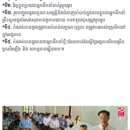
*ទី២.
វិវត្តខ្លួនក្លាយជាអ្នកដឹកនាំជាគំរូមួយរូប
*ទី៣.
រួមបញ្ចូលនូវលក្ខណៈសម្បត្តិនិងជំនាញចាំបាច់ក្នុងនាមខ្លួនជាអ្នកដឹកនាំ
គ្រឹះស្ថានផ្តល់សេវាសុខភាពប្រកបដោយ ការទទួលខុសត្រូវមួយរូប
*ទី៤.
កំណត់បាននូវតម្រូវការចាំបាច់លក្ខណៈបុគ្គល តម្រូវការរបស់បុគ្គលិកនៅ
ក្នុងអង្គភាព
*ទី៥.
កំណត់បាននូវភាពជាអ្នកដឹកនាំថ្មីៗដែលកាន់តែធ្វើឱ្យអង្គភាពរីកចម្រើន
ប្រសើរឡើង និង សកម្មភាពឆ្លើយតប៕