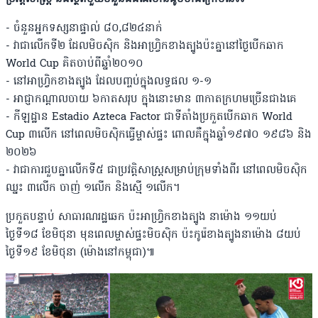
- ចំនួនអ្នកទស្សនាផ្ទាល់ ៨០,៨២៤នាក់
- វាជាលើកទី២ ដែលមិចស៊ិក និងអាហ្រ្វិកខាងត្បូងប៉ះគ្នានៅថ្ងៃបើកឆាក
World Cup គិតចាប់ពីឆ្នាំ២០១០
- នៅអាហ្រ្វិកខាងត្បូង ដែលបញ្ចប់ក្នុងលទ្ធផល ១-១
- អាជ្ញាកណ្តាលចាយ ៦កាតសរុប ក្នុងនោះមាន ៣កាតក្រហមច្រើនជាងគេ
- កីឡដ្ឋាន Estadio Azteca Factor ជាទីតាំងប្រកួតបើកឆាក World
Cup ៣លើក នៅពេលមិចស៊ិកធ្វើម្ចាស់ផ្ទះ ពោលគឺក្នុងឆ្នាំ១៩៧០ ១៩៨៦ និង
២០២៦
- វាជាការជួបគ្នាលើកទី៥ ជាប្រវត្តិសាស្រ្តសម្រាប់ក្រុមទាំងពីរ នៅពេលមិចស៊ិក
ឈ្នះ ៣លើក ចាញ់ ១លើក និងស្មើ ១លើក។
ប្រកួតបន្ទាប់ សាធារណរដ្ឋឆេក ប៉ះអាហ្រ្វិកខាងត្បូង នាម៉ោង ១១យប់
ថ្ងៃទី១៨ ខែមិថុនា មុនពេលម្ចាស់ផ្ទះមិចស៊ិក ប៉ះកូរ៉េខាងត្បូងនាម៉ោង ៨យប់
ថ្ងៃទី១៩ ខែមិថុនា (ម៉ោងនៅកម្ពុជា)៕