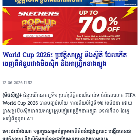
World Cup 2026៖ ប្រវត្តិសាស្រ្ត និងស្ថិតិ ដែលកើត
ចេញពីជំនួបរវាងមិចស៊ិក និងអាហ្រ្វិកខាងត្បូង
12-06-2026 11:52
(មិចស៊ិកូ)៖
ជំនួបបើកឆាកគូទី១ ប្រចាំព្រឹត្តិការណ៍បាល់ទាត់ពិភពលោក FIFA
World Cup 2026 បានបញ្ចប់ហើយ កាលពីយប់ថ្ងៃទី១២ ខែមិថុនា ដោយ
ម្ចាស់ផ្ទះមិចស៊ិកបានយកឈ្នះក្រុមភ្ញៀវអាហ្រ្វិកខាងត្បូង ២ទល់នឹង០ នៃវគ្គ
សន្សំពិន្ទុពូល A។
ទោះជាយ៉ាងណា ១ប្រកួតសម្រាប់ក្រុមមកពីតំបន់ផ្សេងគ្នានេះ បង្កើតបានជា
ប្រវត្តិសាស្រ្ត និងស្ថិតិមួយចំនួនផងដែរមានដូចខាងក្រោមនេះ៖