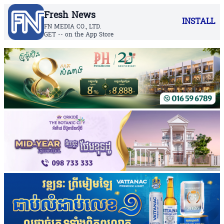
Fresh News
INSTALL
FN MEDIA CO., LTD.
GET -- on the App Store