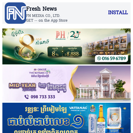
Fresh News
INSTALL
FN MEDIA CO., LTD.
GET -- on the App Store