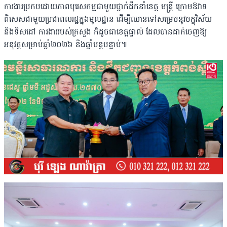
ការងារប្រកបដោយភាពបុរេសកម្មជាមួយថ្នាក់ដឹកនាំខេត្ត មន្ត្រី ក្រោមឱវាទ
ពិសេសជាមួយប្រជាពលរដ្ឋក្នុងមូលដ្ឋាន ដើម្បីឈានទៅសម្រេចនូវចក្ខុវិស័យ
និងទិសដៅ ការងាររបស់ក្រសួង ក៏ដូចជាខេត្តផ្ទាល់ ដែលបានដាក់ចេញឱ្យ
អនុវត្តសម្រាប់ឆ្នាំ២០២៦ និងឆ្នាំបន្តបន្ទាប់៕