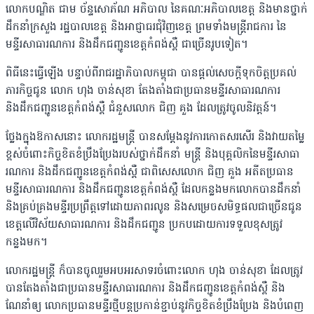
លោកបណ្ឌិត ជាម ច័ន្ទសោភ័ណ អភិបាល នៃគណៈអភិបាលខេត្ត និងមានថ្នាក់
ដឹកនាំក្រសួង រដ្ឋបាលខេត្ត និងអាជ្ញាធរជុំវិញខេត្ត ព្រមទាំងមន្រ្តីរាជការ នៃ
មន្ទីរសាធារណការ និងដឹកជញ្ជូនខេត្តកំពង់ស្ពឺ ជាច្រើនរូបទៀត។
ពិធីនេះធ្វើឡើង បន្ទាប់ពីរាជរដ្ឋាភិបាលកម្ពុជា បានផ្តល់សេចក្ដីទុកចិត្តប្រគល់
ភារកិច្ចជូន លោក ហុង ចាន់សុខា តែងតាំងជាប្រធានមន្ទីរសាធារណការ
និងដឹកជញ្ជូនខេត្តកំពង់ស្ពឺ ជំនួសលោក ជិញ គួង ដែលត្រូវចូលនិវត្តន៍។
ថ្លែងក្នុងឱកាសនោះ លោករដ្ឋមន្រ្តី បានសម្តែងនូវការកោតសរសើរ និងវាយតម្លៃ
ខ្ពស់ចំពោះកិច្ចខិតខំប្រឹងប្រែងរបស់ថ្នាក់ដឹកនាំ មន្រ្តី និងបុគ្គលិកនៃមន្ទីរសាធា
រណការ និងដឹកជញ្ជូនខេត្តកំពង់ស្ពឺ ជាពិសេសលោក ជិញ គួង អតីតប្រធាន
មន្ទីរសាធារណការ និងដឹកជញ្ជូនខេត្តកំពង់ស្ពឺ ដែលកន្លងមកលោកបានដឹកនាំ
និងគ្រប់គ្រងមន្ទីរប្រព្រឹត្តទៅដោយភាពរលូន និងសម្រេចសមិទ្ធផលជាច្រើនជូន
ខេត្តលើវិស័យសាធារណការ និងដឹកជញ្ជូន ប្រកបដោយការទទួលខុសត្រូវ
កន្លងមក។
លោករដ្ឋមន្រ្តី ក៏បានចូលរួមអបអរសាទរចំពោះលោក ហុង ចាន់សុខា ដែលត្រូវ
បានតែងតាំងជាប្រធានមន្ទីរសាធារណការ និងដឹកជញ្ជូនខេត្តកំពង់ស្ពឺ និង
ណែនាំឲ្យ លោកប្រធានមន្ទីរថ្មីបន្តប្រកាន់ខ្ជាប់នូវកិច្ចខិតខំប្រឹងប្រែង និងបំពេញ