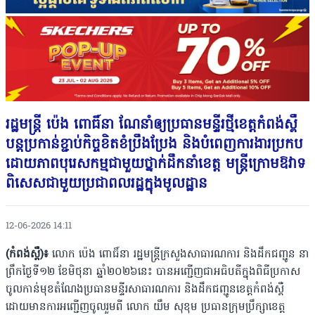
រដ្ឋមន្រ្តី ប៉េង ពោធិ៍នា ណែនាំឲ្យប្រធានមន្ទីរថ្មីខេត្តកំពង់ស្ពឺ
បន្តប្រកាន់ខ្ជាប់កិច្ចខិតខំប្រឹងប្រែង និងបំពេញការងារប្រកប
ដោយភាពបុរេសកម្មជាមួយថ្នាក់ដឹកនាំខេត្ត មន្ត្រីក្រោមឱវាទ
ពិសេសជាមួយប្រជាពលរដ្ឋក្នុងមូលដ្ឋាន
12-06-2026 14:11
(កំពង់ស្ពឺ)៖
លោក ប៉េង ពោធិ៍នា រដ្ឋមន្រ្តីក្រសួងសាធារណការ និងដឹកជញ្ជូន នា
ព្រឹកថ្ងៃទី១២ ខែមិថុនា ឆ្នាំ២០២៦នេះ បានអញ្ជើញជាអធិបតីក្នុងពិធីប្រកាស
ចូលកាន់មុខតំណែងប្រធានមន្ទីរសាធារណការ និងដឹកជញ្ជូនខេត្តកំពង់ស្ពឺ
ដោយមានការអញ្ជើញចូលរួមពី លោក យឹម សុខុម ប្រធានក្រុមប្រឹក្សាខេត្ត