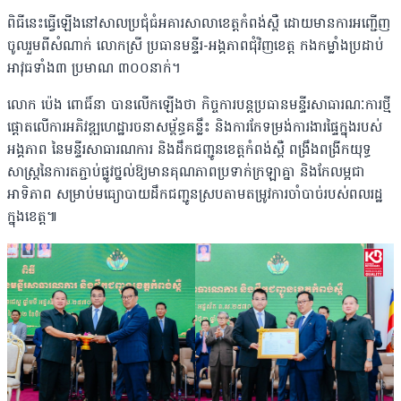
ពិធីនេះធ្វើឡើងនៅសាលប្រជុំធំអគារសាលាខេត្តកំពង់ស្ពឺ ដោយមានការអញ្ជើញ
ចូលរួមពីសំណាក់ លោកស្រី ប្រធានមន្ទីរ-អង្គភាពជុំវិញខេត្ត កងកម្លាំងប្រដាប់
អាវុធទាំង៣ ប្រមាណ ៣០០នាក់។
លោក ប៉េង ពោធិ៍នា បានលើកឡើងថា កិច្ចការបន្តប្រធានមន្ទីរសាធារណៈការថ្មី
ផ្តោតលើការអភិវឌ្ឍហេដ្ឋារចនាសម្ព័ន្ធគន្លឹះ និងការកែទម្រង់ការងារផ្ទៃក្នុងរបស់
អង្គភាព នៃមន្ទីរសាធារណការ និងដឹកជញ្ជូនខេត្តកំពង់ស្ពឺ ពង្រឹងពង្រីកយុទ្ធ
សាស្ត្រនៃការតភ្ជាប់ផ្លូវថ្នល់ឱ្យមានគុណភាពប្រទាក់ក្រឡាគ្នា និងកែលម្អជា
អាទិភាព សម្រាប់មធ្យោបាយដឹកជញ្ជូនស្របតាមតម្រូវការចាំបាច់របស់ពលរដ្ឋ
ក្នុងខេត្ត៕