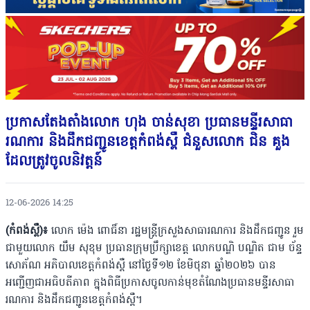
ប្រកាសតែងតាំង‎លោក ហុង ចាន់សុខា ប្រធានមន្ទីរសាធា
រណការ និងដឹកជញ្ជូនខេត្តកំពង់ស្ពឺ ជំនួសលោក ជិន គួង
ដែលត្រូវចូលនិវត្តន៍
12-06-2026 14:25
(កំពង់ស្ពឺ)៖
លោក ម៉េង ពោធិ៍នា រដ្ឋមន្ត្រីក្រសួងសាធារណការ និងដឹកជញ្ជូន រួម
ជាមួយលោក យឹម សុខុម ប្រធានក្រុមប្រឹក្សាខេត្ត លោកបណ្ឌិ បណ្ឌិត ជាម ច័ន្ទ
សោភ័ណ អភិបាលខេត្តកំពង់ស្ពឺ នៅថ្ងៃទី១២ ខែមិថុនា ឆ្នាំ២០២៦ បាន
អញ្ជើញជាអធិបតីភាព ក្នុងពិធីប្រកាសចូលកាន់មុខតំណែងប្រធានមន្ទីរសាធា
រណការ និងដឹកជញ្ជូនខេត្តកំពង់ស្ពឺ។