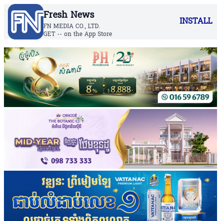
Fresh News
INSTALL
FN MEDIA CO., LTD.
GET -- on the App Store