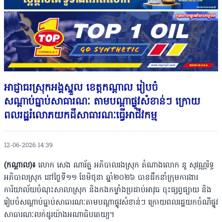
អាជ្ញាធរស្រុកអង្គស្នួល ខេត្តកណ្ដាល រៀបចំ
សណ្តាប់ធ្នាប់សាធារណៈ តាមបណ្តាផ្លូវសំខាន់ៗ ក្រោយ
ពលរដ្ឋរំលោភយកដីសាធារណៈធ្វើអាជីវកម្ម
12-06-2026 14:39
(កណ្ដាល)៖
លោក សេង ណារ័ត្ន អភិបាលរងស្រុក តំណាងលោក នូ សុវណ្ណរិទ្ធ
អភិបាលស្រុក នៅថ្ងៃទី១១ ខែមិថុនា ឆ្នាំ២០២៦ បានដឹកនាំក្រុមការងារ
ការិយាល័យចំណុះសាលាស្រុក និងកងកម្លាំងប្រដាប់អាវុធ ចុះផ្សព្វផ្សាយ និង
រៀបចំសណ្តាប់ធ្នាប់សាធារណៈតាមបណ្តាផ្លូវសំខាន់ៗ ក្រោយពលរដ្ឋយកចំណីផ្លូវ
សាធារណៈលក់ដូរយ៉ាងអណាធិបតេយ្យ។