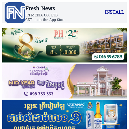
Fresh News
INSTALL
FN MEDIA CO., LTD.
GET -- on the App Store