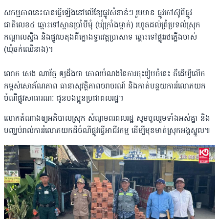
សកម្មភាពនេះបានធ្វើឡើងនៅលើខ្សែផ្លូវសំខាន់ៗ រួមមាន ផ្លូវកៅស៊ូពីផ្លូវ
ជាតិលេខ៤ ឆ្ពោះទៅស្ពានប្រាំបីមុំ (ឃុំក្រាំងម្កាក់) រហូតដល់ព្រំប្រទល់ស្រុក
កណ្តាលស្ទឹង និងផ្លូវបេតុងពីក្លោងទ្វារវត្តប្រាសាទ ឆ្ពោះទៅផ្លូវរថភ្លើងចាស់
(ឃុំឆក់ឈើនាង)។
លោក សេង ណារ័ត្ន ឲ្យដឹងថា គោលបំណងនៃការចុះរៀបចំនេះ គឺដើម្បីលើក
កម្ពស់សោភ័ណភាព ធានាសុវត្ថិភាពចរាចរណ៍ និងកាត់បន្ថយការរំលោភយក
ចំណីផ្លូវសាធារណៈ ជូនបងប្អូនប្រជាពលរដ្ឋ។
លោកតំណាងឲ្យអភិបាលស្រុក សំណូមពរពលរដ្ឋ សូមចូលរួមទាំងអស់គ្នា និង
បញ្ឈប់រាល់ការរំលោភយកដីចំណីផ្លូវធ្វើអាជីវកម្ម ដើម្បីមុខមាត់ស្រុកអង្គស្នួល៕