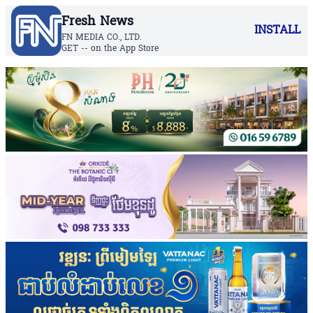
Fresh News
INSTALL
FN MEDIA CO., LTD.
GET -- on the App Store