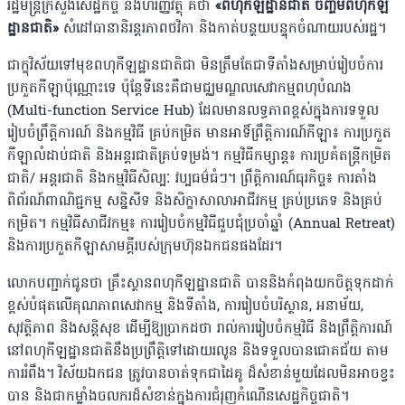
រដ្ឋមន្ដ្រីក្រសួងសេដ្ឋកិច្ច និងហិរញ្ញវត្ថុ គឺថា
«ពហុកីឡដ្ឋានជាតិ ចិញ្ចឹមពហុកីឡ
ដ្ឋានជាតិ»
សំដៅធានានិរន្តរភាពថវិកា និងកាត់បន្ថយបន្ទុកចំណាយរបស់រដ្ឋ។
ជាក្ខុវិស័យទៅមុខពហុកីឡដ្ឋានជាតិជា មិនត្រឹមតែជាទីតាំងសម្រាប់រៀបចំការ
ប្រកួតកីឡាប៉ុណ្ណោះទេ ប៉ុន្តែទីនេះគឺជាមជ្ឈមណ្ឌលសេវាកម្មពហុបំណង
(Multi-function Service Hub) ដែលមានលទ្ធភាពខ្ពស់ក្នុងការទទួល
រៀបចំព្រឹត្តិការណ៍ និងកម្មវិធី គ្រប់កម្រិត មានអាទិ៍ព្រឹត្តិការណ៍កីឡា៖ ការប្រកួត
កីឡាលំដាប់ជាតិ និងអន្តរជាតិគ្រប់ទម្រង់។ កម្មវិធីកម្សាន្ត៖ ការប្រគំតន្ត្រីកម្រិត
ជាតិ/ អន្តរជាតិ និងកម្មវិធីសិល្បៈ វប្បធម៌ធំៗ។ ព្រឹត្តិការណ៍ធុរកិច្ច៖ ការតាំង
ពិព័រណ៍ពាណិជ្ជកម្ម សន្និសីទ និងសិក្ខាសាលាអាជីវកម្ម គ្រប់ប្រភេទ និងគ្រប់
កម្រិត។ កម្មវិធីសាជីវកម្ម៖ ការរៀបចំកម្មវិធីជួបជុំប្រចាំឆ្នាំ (Annual Retreat)
និងការប្រកួតកីឡាសាមគ្គីរបស់ក្រុមហ៊ុនឯកជនផងដែរ។
លោកបញ្ជាក់ជូនថា គ្រឹះស្ថានពហុកីឡដ្ឋានជាតិ បាននិងកំពុងយកចិត្តទុកដាក់
ខ្ពស់បំផុតលើគុណភាពសេវាកម្ម និងទីតាំង, ការរៀបចំបរិស្ថាន, អនាម័យ,
សុវត្ថិភាព និងសន្តិសុខ ដើម្បីឱ្យប្រាកដថា រាល់ការរៀបចំកម្មវិធី និងព្រឹត្ដិការណ៍
នៅពហុកីឡដ្ឋានជាតិនឹងប្រព្រឹត្ដិទៅដោយរលូន និងទទួលបានជោគជ័យ តាម
ការរំពឹង។ វិស័យឯកជន ត្រូវបានចាត់ទុកជាដៃគូ ដ៏សំខាន់មួយដែលមិនអាចខ្វះ
បាន និងជាកម្លាំងចលករដ៏សំខាន់ក្នុងការជំរុញកំណើនសេដ្ឋកិច្ចជាតិ។