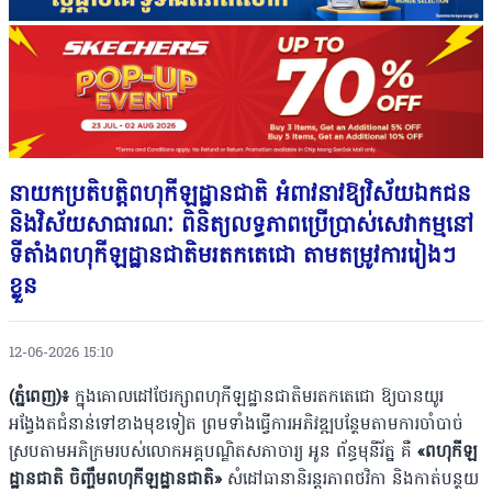
នាយកប្រតិបត្តិពហុកីឡដ្ឋានជាតិ អំពាវនាវឱ្យវិស័យឯកជន
និងវិស័យសាធារណៈ ពិនិត្យលទ្ធភាពប្រើប្រាស់សេវាកម្មនៅ
ទីតាំងពហុកីឡដ្ឋានជាតិមរតកតេជោ តាមតម្រូវការរៀងៗ
ខ្លួន
12-06-2026 15:10
(ភ្នំពេញ)៖
ក្នុងគោលដៅថែរក្សាពហុកីឡដ្ឋានជាតិមរតកតេជោ ឱ្យបានយូរ
អង្វែងតជំនាន់ទៅខាងមុខទៀត ព្រមទាំងធ្វើការអភិវឌ្ឍបន្ថែមតាមការចាំបាច់
ស្របតាមអភិក្រមរបស់លោកអគ្គបណ្ឌិតសភាចារ្យ អូន ព័ន្ធមុនីរ័ត្ន គឺ
«ពហុកីឡ
ដ្ឋានជាតិ ចិញ្ចឹមពហុកីឡដ្ឋានជាតិ»
សំដៅធានានិរន្តរភាពថវិកា និងកាត់បន្ថយ