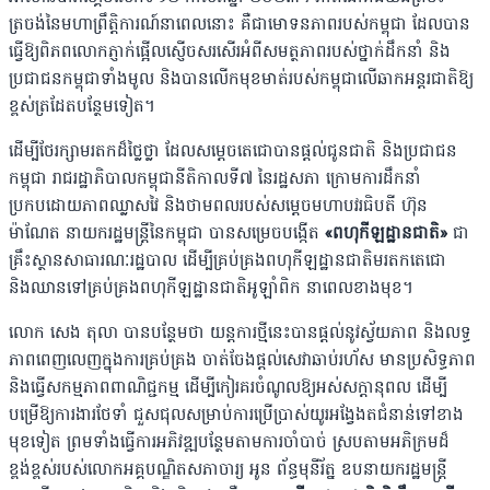
ត្រចង់នៃមហាព្រឹត្ដិការណ៍នាពេលនោះ គឺជាមោទនភាពរបស់កម្ពុជា ដែលបាន
ធ្វើឱ្យពិភពលោកភ្ញាក់ផ្អើលស្ញើចសរសើរអំពីសមត្ថភាពរបស់ថ្នាក់ដឹកនាំ និង
ប្រជាជនកម្ពុជាទាំងមូល និងបានលើកមុខមាត់របស់កម្ពុជាលើឆាកអន្តរជាតិឱ្យ
ខ្ពស់ត្រដែតបន្ថែមទៀត។
ដើម្បីថែរក្សាមរតកដ៏ថ្លៃថ្លា ដែលសម្តេចតេជោបានផ្តល់ជូនជាតិ និងប្រជាជន
កម្ពុជា រាជរដ្ឋាភិបាលកម្ពុជានីតិកាលទី៧ នៃរដ្ឋសភា ក្រោមការដឹកនាំ
ប្រកបដោយភាពឈ្លាសវៃ និងថាមពលរបស់សម្តេចមហាបវរធិបតី ហ៊ុន
ម៉ាណែត នាយករដ្ឋមន្ត្រីនៃកម្ពុជា បានសម្រេចបង្កើត
«ពហុកីឡដ្ឋានជាតិ»
ជា
គ្រឹះស្ថានសាធារណៈរដ្ឋបាល ដើម្បីគ្រប់គ្រងពហុកីឡដ្ឋានជាតិមរតកតេជោ
និងឈានទៅគ្រប់គ្រងពហុកីឡដ្ឋានជាតិអូឡាំពិក នាពេលខាងមុខ។
លោក សេង តុលា បានបន្ថែមថា យន្តការថ្មីនេះបានផ្តល់នូវស្វ័យភាព និងលទ្ធ
ភាពពេញលេញក្នុងការគ្រប់គ្រង ចាត់ចែងផ្តល់សេវាឆាប់រហ័ស មានប្រសិទ្ធភាព
និងធ្វើសកម្មភាពពាណិជ្ជកម្ម ដើម្បីកៀរគរចំណូលឱ្យអស់សក្តានុពល ដើម្បី
បម្រើឱ្យការងារថែទាំ ជួសជុលសម្រាប់ការប្រើប្រាស់យូរអង្វែងតជំនាន់ទៅខាង
មុខទៀត ព្រមទាំងធ្វើការអភិវឌ្ឍបន្ថែមតាមការចាំបាច់ ស្របតាមអភិក្រមដ៏
ខ្ពង់ខ្ពស់របស់លោកអគ្គបណ្ឌិតសភាចារ្យ អូន ព័ន្ធមុនីរ័ត្ន ឧបនាយករដ្ឋមន្ដ្រី