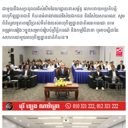
ជាមួយនឹងសក្តានុពលដ៏សំបើមនៃហេដ្ឋារចនាសម័្ពន្ធ លោកនាយកប្រតិបត្តិ
ពហុកីឡដ្ឋានជាតិ ក៏បានអំពាវនាវដល់វិស័យឯកជន និងវិស័យសាធារណៈ សូម
ពិនិត្យលទ្ធភាពប្រើប្រាស់ទីតាំងរបស់ពហុកីឡដ្ឋានជាតិមរតកតេជោ តាម
តម្រូវការរៀងៗខ្លួនសម្រាប់រៀបចំព្រឹត្តិការណ៍ និងកម្មវិធីនានា ឬអាចធ្វើជាដៃ
សហការជាមួយពហុកីឡដ្ឋានជាតិក៏បាន៕