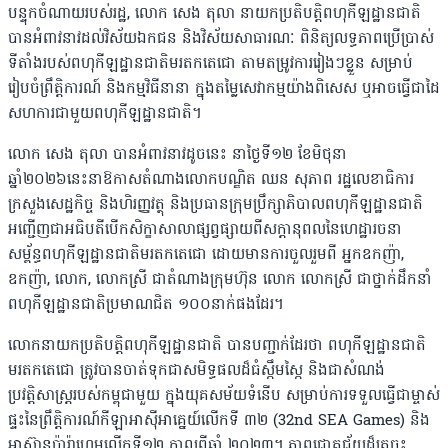
បន្ទុកចំណាយរបស់រដ្ឋ, លោក សេង តុលា នាយកប្រតិបត្តិពហុកីឡដ្ឋានជាតិ
បានអំពាវនាវដល់វិស័យឯកជន និងវិស័យសាធារណៈ ពិនិត្យលទ្ធភាពប្រើប្រាស់
ទីតាំងរបស់ពហុកីឡដ្ឋានជាតិមរតកតេជោ តាមតម្រូវការរៀងៗខ្លួន សម្រាប់
រៀបចំព្រឹត្តិការណ៍ និងកម្មវិធីនានា ក្នុងតម្លៃសេវាកម្មយ៉ាងពិសេស ឬអាចធ្វើជាដៃ
សហការជាមួយពហុកីឡដ្ឋានជាតិ។
លោក សេង តុលា បានអំពាវនាវដូចនេះ នាថ្ងៃទី១២ ខែមិថុនា
ឆ្នាំ២០២៦នេះនាឱកាសតំណាងលោកបណ្ឌិត ឈន សុភាព រដ្ឋលេខាធិការ
ក្រសួងសេដ្ឋកិច្ច និងហិរញ្ញវត្ថុ និងប្រធានក្រុមប្រឹក្សាភិបាលពហុកីឡដ្ឋានជាតិ
អញ្ជើញជាអធិបតីបើកសិក្ខាសាលាផ្សព្វផ្សាយពីសក្ដានុពលនៃហេដ្ឋារចនា
សម្ព័ន្ធពហុកីឡដ្ឋានជាតិមរតកតេជោ ដោយមានការចួលរួមពី អ្នកឧកញ៉ា,
ឧកញ៉ា, លោក, លោកស្រី ជាតំណាងក្រុមហ៊ុន លោក លោកស្រី ជាថ្នាក់ដឹកនាំ
ពហុកីឡដ្ឋានជាតិប្រមាណជិត ១០០នាក់ផងដែរ។
លោកនាយកប្រតិបត្តិពហុកីឡដ្ឋានជាតិ បានបញ្ជាក់ដែរថា ពហុកីឡដ្ឋានជាតិ
មរតកតេជោ ត្រូវបានចាត់ទុកជាសមិទ្ធផលដ៏ធំស្កឹមស្កៃ និងជាសំណង់
ប្រវត្តិសាស្ត្ររបស់កម្ពុជាមួយ ក្នុងយុគសម័យទំនើប សម្រាប់ការទទួលធ្វើជាម្ចាស់
ផ្ទះនៃព្រឹត្ដិការណ៍កីឡាអាស៊ីអាគ្នេយ៍លើកទី ៣២ (32nd SEA Games) និង
អាស៊ានប៉ារ៉ាហ្គេមលើកទី១២ កាលពីឆ្នាំ ២០២៣។ ភាពជោគជ័យដ៏ត្រចះ