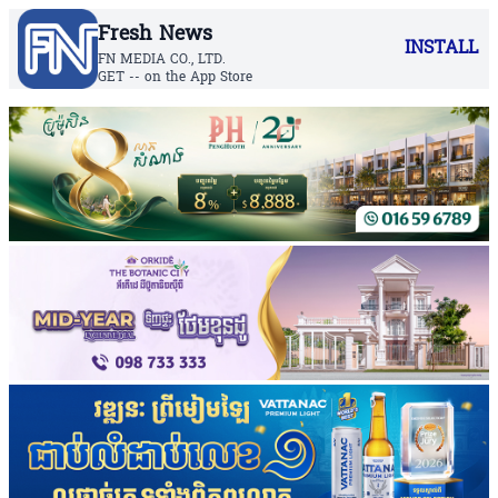
Fresh News
INSTALL
FN MEDIA CO., LTD.
GET -- on the App Store