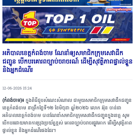
អភិបាលខេត្តកំពង់ចាម ណែនាំឲ្យសមាជិកក្រុមសេវាដឹក
ជញ្ជូន បើកបរគោរពច្បាប់ចរាចរណ៍ ដើម្បីសុវត្ថិភាពផ្ទាល់ខ្លួន
និងអ្នកដំណើរ
12-06-2026 15:24
(កំពង់ចាម)៖
ក្នុងពិធីជួបសំណេះសំណាល ជាមួយសមាជិកក្រុមសេវាដឹកជញ្ជូន
ខេត្តកំពង់ចាម នាព្រឹកថ្ងៃទី១២ ខែមិថុនា ឆ្នាំ២០២៦ លោក អ៊ុន ចាន់ដា
អភិបាលខេត្តកំពង់ចាម បានណែនាំសមាជិកក្រុមសេវាដឹកជញ្ជូនក្នុងខេត្ត សូម
បើកបរដោយមានការប្រុងប្រយ័ត្នខ្ពស់ គោរពច្បាប់ចរាចរផ្លូវគោក ដើម្បីសុវត្ថិភាព
ផ្ទាល់ខ្លួន និងអ្នកដំណើរផងដែរ។