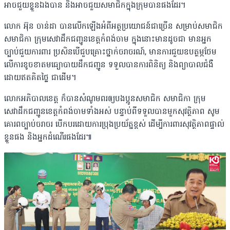
អាចជួយខ្លួនឯងបាន និងអាចជួយសមាជិកក្នុងក្រុមបានផងដែរ។
លោក អ៊ុន ចាន់ដា បានលើកឡើងអំពីអត្ថប្រយោជន៍ជាច្រើន សម្រាប់សមាជិក
សមាជិកា ក្រុមសេវាដឹកជញ្ជូនខេត្តកំពង់ចាម ក្នុងនោះមានដូចជា មានអ្នក
ច្បាប់ជួយការពារ ប្រសិនបើជួបគ្រោះថ្នាក់ចរាចរណ៍, មានការជួយឧបត្ថម្ភថែម
លើការខូចខាតមធ្យោបាយដឹកជញ្ជូន ទទួលបានការពិនិត្យ និងព្យាបាលជំងឺ
ដោយឥតគិតថ្លៃ ជាដើម។
លោកអភិបាលខេត្ត ក៏បានសំណូមពរឲ្យបងប្អូនសមាជិក សមាជិកា ក្រុម
សេវាដឹកជញ្ជូនខេត្តកំពង់ចាមទាំងអស់ បន្ទាប់ពីទទួលបានមួកសុវត្ថិភាព សូម
គោរពច្បាប់ចរាចរ បើកបរដោយការប្រុងប្រយ័ត្នខ្ពស់ ដើម្បីការពារសុវត្ថិភាពផ្ទាល់
ខ្លួនផង និងអ្នកដំណើរផងដែរ៕