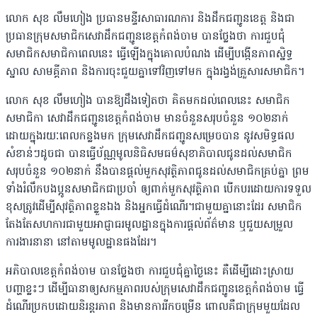
លោក សុខ លឹមហៀង ប្រធានមន្ទីរសាធារណការ និងដឹកជញ្ជូនខេត្ត និងជា
ប្រធានក្រុមសមាជិកសេវាដឹកជញ្ជូនខេត្តកំពង់ចាម បានថ្លែងថា ការជួបជុំ
សមាជិកសមាជិកាពេលនេះ ធ្វើឡើងក្នុងគោលបំណង ដើម្បីបង្កើនភាពស្និទ្ធ
ស្នាល សាមគ្គីភាព និងការចុះជួយគ្នាទៅវិញទៅមក ក្នុងរង្វង់គ្រួសារសមាជិក។
លោក សុខ លឹមហៀង បានឱ្យដឹងទៀតថា គិតមកដល់ពេលនេះ សមាជិក
សមាជិកា សេវាដឹកជញ្ជូនខេត្តកំពង់ចាម មានចំនួនសរុបចំនួន ១០២នាក់
ដោយក្នុងរយៈពេលកន្លងមក ក្រុមសេវាដឹកជញ្ជូនសម្រេចបាន នូវសមិទ្ធផល
សំខាន់ៗដូចជា បានធ្វើប័ណ្ណមូលនិធិសមធម៌សុខាភិបាលជូនដល់សមាជិក
សរុបចំនួន ១០២នាក់ នឹងបានផ្ដល់មួកសុវត្ថិភាពជូនដល់សមាជិកគ្រប់គ្នា ព្រម
ទាំងរំលឹកបងប្អូនសមាជិកជាប្រចាំ ឲ្យពាក់មួកសុវត្ថិភាព បើកបរដោយការទទួល
ខុសត្រូវដើម្បីសុវត្ថិភាពខ្លួនឯង និងអ្នកធ្វើដំណើរ។ជាមួយគ្នានោះដែរ សមាជិក
តែងតែសហការជាមួយអាជ្ញាធរមូលដ្ឋានក្នុងការផ្ដល់ព័ត៌មាន ឬជួយសម្រួល
ការងារនានា នៅតាមមូលដ្ឋានផងដែរ។
អភិបាលខេត្តកំពង់ចាម បានថ្លែងថា ការជួបជុំគ្នាថ្ងៃនេះ គឺដើម្បីដោះស្រាយ
បញ្ហាខ្លះៗ ដើម្បីធានាឲ្យសកម្មភាពរបស់ក្រុមសេវាដឹកជញ្ជូនខេត្តកំពង់ចាម ធ្វើ
ដំណើរប្រកបដោយនិរន្តរភាព និងមានការរីកចម្រើន ពោលគឺជាក្រុមមួយដែល