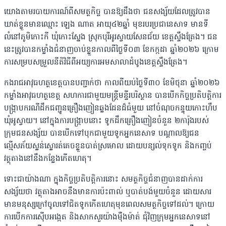
យោងតាមរបាយការណ៍ពីសមត្ថកិច្ច បានឱ្យដឹងថា ជនសង្ស័យដែលត្រូវបាន
ឃាត់ខ្លួនមានឈ្មោះ ឡេង ណាត អាយុ៤២ឆ្នាំ មុខរបរប្រជានេសាទ មានទី
លំនៅភូមិកោះកី ឃុំកោះស្នែង ស្រុកបុរីអូរស្វាយសែនជ័យ ខេត្តស្ទឹងត្រែង។ ជន
នេះត្រូវបានកម្លាំងជំនាញចាប់ខ្លួនកាលពីថ្ងៃទី០៣ ខែកក្កដា ឆ្នាំ២០២៦ ក្រោម
ការសម្របសម្រួលនីតិវិធីពីអយ្យការអមសាលាដំបូងខេត្តស្ទឹងត្រែង។
កងរាជអាវុធហត្ថខេត្តបានបញ្ជាក់ថា កាលពីយប់ថ្ងៃទី៣០ ខែមិថុនា ឆ្នាំ២០២៦
កម្លាំងអាវុធហត្ថខេត្ត សហការជាមួយមន្ត្រីមន្ទីរបរិស្ថាន បានបើកកិច្ចប្រតិបត្តិការ
បង្ក្រាបករណីដឹកជញ្ជូនគ្រឿងញៀនឆ្លងដែនដ៏ធំមួយ នៅចំណុចកន្ទុយកោះហឹប
ឃុំអូស្វាយ។ នៅក្នុងការបង្ក្រាបនោះ ទូកដឹកគ្រឿងញៀនចំនួន ២ការ៉ុងរបស់
ក្រុមជនសង្ស័យ បានបើកទៅបុកជាមួយទូកអ្នកនេសាទ បណ្តាលឱ្យជន
ល្មើសភ័យស្លន់ស្លោរត់គេចខ្លួនបាត់ស្រមោល ដោយបន្សល់ទុកទូក និងកញ្ចប់
វត្ថុតាងនៅនឹងកន្លែងកើតហេតុ។
ទោះជាយ៉ាងណា ក្នុងកិច្ចប្រតិបត្តិការនោះ សមត្ថកិច្ចជំនាញបានដាក់ការ
សង្ស័យថា វត្ថុតាងអាចនឹងមានការប៉ះពាល់ ឬបាត់បង់មួយចំនួន ដោយសារ
មានមនុស្សក្រៅចូលទៅជិតទូកកើតហេតុមុនពេលសមត្ថកិច្ចទៅដល់។ ក្រោយ
ការបើកការស៊ើបអង្កេត និងសាកសួរយ៉ាងម៉ឺងម៉ាត់ ជុំវិញក្រុមអ្នកនេសាទនៅ