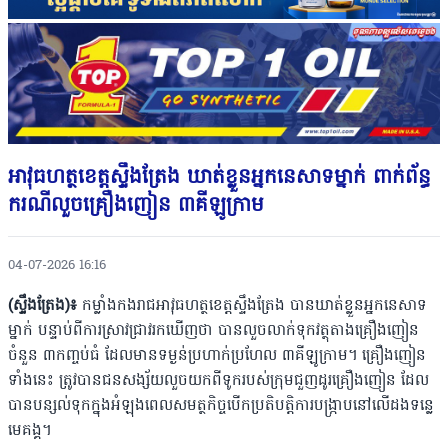
អាវុធហត្ថខេត្តស្ទឹងត្រែង ឃាត់ខ្លួនអ្នកនេសាទម្នាក់ ពាក់ព័ន្ធ
ករណីលួចគ្រឿងញៀន ៣គីឡូក្រាម
04-07-2026 16:16
(ស្ទឹងត្រែង)៖
កម្លាំងកងរាជអាវុធហត្ថខេត្តស្ទឹងត្រែង បានឃាត់ខ្លួនអ្នកនេសាទ
ម្នាក់ បន្ទាប់ពីការស្រាវជ្រាវរកឃើញថា បានលួចលាក់ទុកវត្ថុតាងគ្រឿងញៀន
ចំនួន ៣កញ្ចប់ធំ ដែលមានទម្ងន់ប្រហាក់ប្រហែល ៣គីឡូក្រាម។ គ្រឿងញៀន
ទាំងនេះ ត្រូវបានជនសង្ស័យលួចយកពីទូករបស់ក្រុមជួញដូរគ្រឿងញៀន ដែល
បានបន្សល់ទុកក្នុងអំឡុងពេលសមត្ថកិច្ចបើកប្រតិបត្តិការបង្ក្រាបនៅលើដងទន្លេ
មេគង្គ។