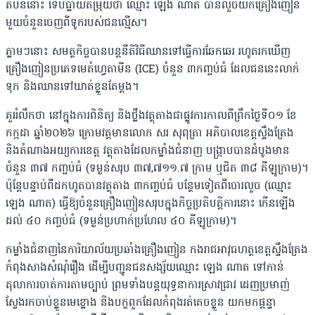
តំបន់នោះ ទើបធ្លាយតម្រុយថា ឈ្មោះ ឡេង ណាត បានលួចយកគ្រឿងញៀន
មួយចំនួនចេញពីទូករបស់ជនល្មើស។
ភ្លាមៗនោះ សមត្ថកិច្ចបានបន្តនីតិវិធីឈានទៅធ្វើការឆែកឆេរ រហូតរកឃើញ
គ្រឿងញៀនប្រភេទមេតំហ្វេតាមីន (ICE) ចំនួន ៣កញ្ចប់ធំ ដែលជននេះលាក់
ទុក និងឈានទៅឃាត់ខ្លួនតែម្តង។
គួររំលឹកថា នៅក្នុងការពិនិត្យ និងថ្លឹងវត្ថុតាងជាផ្លូវការកាលពីព្រឹកថ្ងៃទី០១ ខែ
កក្កដា ឆ្នាំ២០២៦ ក្រោមវត្តមានលោក សរ សុពុត្រា អភិបាលខេត្តស្ទឹងត្រែង
និងតំណាងអយ្យការខេត្ត វត្ថុតាងដែលកម្លាំងជំនាញ បង្ក្រាបបានដំបូងមាន
ចំនួន ៣៧ កញ្ចប់ធំ (ទម្ងន់សរុប ៣៧,៧១១.៧ ក្រាម ឬជិត ៣៨ គីឡូក្រាម)។
ប៉ុន្តែបន្ទាប់ពីដកហូតបានវត្ថុតាង ៣កញ្ចប់ធំ បន្ថែមទៀតពីចោរលួច (ឈ្មោះ
ឡេង ណាត) ធ្វើឱ្យចំនួនគ្រឿងញៀនសរុបក្នុងកិច្ចប្រតិបត្តិការនោះ កើនឡើង
ដល់ ៤០ កញ្ចប់ធំ (ទម្ងន់ប្រហាក់ប្រហែល ៤០ គីឡូក្រាម)។
កម្លាំងជំនាញនៃការិយាល័យប្រឆាំងគ្រឿងញៀន កងរាជអាវុធហត្ថខេត្តស្ទឹងត្រែង
កំពុងសាងសំណុំរឿង ដើម្បីបញ្ជូនជនសង្ស័យឈ្មោះ ឡេង ណាត ទៅកាន់
តុលាការចាត់ការតាមច្បាប់ ព្រមទាំងបន្តយុទ្ធនាការស្រាវជ្រាវ ដេញប្រមាញ់
ស្វែងរកចាប់ខ្លួនមេខ្លោង និងបក្ខពួកដែលកំពុងរត់គេចខ្លួន យកមកផ្តន្ទា