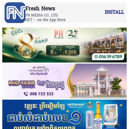
Fresh News
INSTALL
FN MEDIA CO., LTD.
GET -- on the App Store