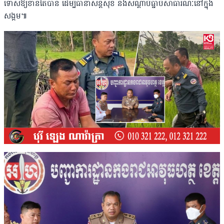
ទោសឱ្យខានតែបាន ដើម្បីធានាសន្តិសុខ និងសណ្តាប់ធ្នាប់សាធារណៈនៅក្នុង
សង្គម៕