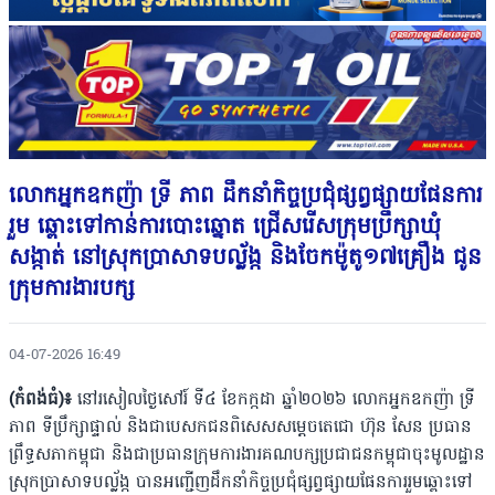
លោកអ្នកឧកញ៉ា ទ្រី ភាព ដឹកនាំកិច្ចប្រជុំផ្សព្វផ្សាយផែនការ
រួម ឆ្ពោះទៅកាន់ការបោះឆ្នោត ជ្រើសរើសក្រុមប្រឹក្សាឃុំ
សង្កាត់ នៅស្រុកប្រាសាទបល្ល័ង្ក និងចែកម៉ូតូ១៧គ្រឿង ជូន
ក្រុមការងារបក្ស
04-07-2026 16:49
(កំពង់ធំ)៖
នៅរសៀលថ្ងៃសៅរ៍ ទី៤ ខែកក្កដា ឆ្នាំ២០២៦ លោកអ្នកឧកញ៉ា ទ្រី
ភាព ទីប្រឹក្សា​ផ្ទាល់ និងជាបេសកជនពិសេសសម្ដេចតេជោ ហ៊ុន សែន ប្រធាន
ព្រឹទ្ធសភាកម្ពុជា និងជា​ប្រធាន​​ក្រុម​ការងារគណបក្សប្រជាជនកម្ពុជាចុះមូលដ្ឋាន
ស្រុកប្រាសាទបល្ល័ង្ក បានអញ្ជើញដឹក​នាំ​កិច្ច​ប្រជុំផ្សព្វផ្សាយផែនការរួមឆ្ពោះទៅ