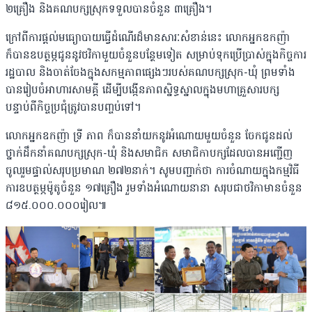
២គ្រឿង និងគណបក្សស្រុកទទួលបានចំនួន ៣គ្រឿង។
ក្រៅពីការផ្តល់មធ្យោបាយធ្វើដំណើរដ៏មានសារៈសំខាន់នេះ លោកអ្នកឧកញ៉ា
ក៏បានឧបត្ថម្ភ​ជូន​នូវថវិកាមួយចំនួនបន្ថែមទៀត សម្រាប់ទុកប្រើប្រាស់ក្នុងកិច្ចការ
រដ្ឋបាល និងចាត់ចែង​ក្នុង​សកម្ម​​ភាពផ្សេងៗរបស់គណបក្សស្រុក-ឃុំ ព្រមទាំង
បានរៀបចំអាហារសាមគ្គី ដើម្បីបង្កើន​ភាពស្និទ្ធស្នាលក្នុងមហាគ្រួសារបក្ស
បន្ទាប់ពីកិច្ចប្រជុំត្រូវបានបញ្ចប់ទៅ។
លោកអ្នកឧកញ៉ា ទ្រី ភាព ក៏បាននាំយកនូវអំណោយមួយចំនួន ចែកជូនដល់
ថ្នាក់ដឹកនាំ​គណបក្សស្រុក-ឃុំ និងសមាជិក សមាជិកាបក្សដែលបានអញ្ជើញ
ចូលរួមផ្ទាល់សរុបប្រមាណ ២៧២នាក់។ សូមបញ្ជាក់ថា ការចំណាយក្នុងកម្មវិធី
ការឧបត្ថម្ភ​ម៉ូតូ​ចំនួន ១៧គ្រឿង រួមទាំង​អំណោយនានា សរុបជាថវិកាមានចំនួន
៨១៥.០០០.០០០រៀល៕