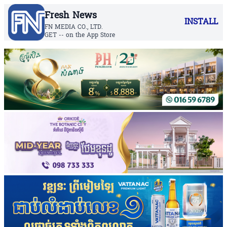
Fresh News
INSTALL
FN MEDIA CO., LTD.
GET -- on the App Store