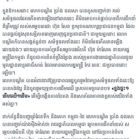
ក្នុងឱកាសនោះ លោកបណ្ឌិត ប្រាំង ជលសា បានគូសបញ្ជាក់ថា រាល់
សមិទ្ធផលដែលកើតមានឡើងនៅពេលនេះ គឺមិនអាចកាត់ផ្តាច់បានពីការដឹកនាំ
ដ៏ត្រឹមត្រូវ របស់សម្តេចតេជោ ហ៊ុន សែន ប្រមុខគណបក្សប្រជាជនកម្ពុជា ដែល
បានផ្តល់នូវសុខសន្តិភាពពេញលេញជូនប្រជាជាតិ។ ជាមួយគ្នានោះ លោក
បណ្ឌិតក៏បានសង្កត់ធ្ងន់ថា សមិទ្ធផលទាំងនេះ ក៏មិនមែនកើតមានឡើង
ដោយឯងៗ ដោយគ្មានការគាំទ្រពីសម្តេចបវរធិបតី ហ៊ុន ម៉ាណែត នាយករដ្ឋ
មន្ត្រីនៃកម្ពុជា ក៏ដូចជាការខិតខំប្រឹងប្រែង របស់ក្រុមការងាររាជរដ្ឋាភិបាលជួយ
មូលដ្ឋានខេត្តពោធិ៍សាត់ ដែលមានលោករដ្ឋមន្ត្រី កែវ រតនៈ ជាប្រធាននោះ
ឡើយ។
លោកបណ្ឌិត បានអំពាវនាវឱ្យប្រជាពលរដ្ឋចូលរួមថែរក្សាសមិទ្ធផលទាំងនេះឱ្យ
បានគង់វង្ស និងចូលរួមយុទ្ធនាការដើមឈើ ស្របតាមប្រធានបទ
«ខ្នងផ្ទះ១
ដើមឈើ១ដើម»
ដើម្បីបង្កើនភាពបៃតង និងសោភ័ណភាពខេត្តរបស់យើងទាំង
អស់គ្នា។
ពាក់ព័ន្ធនឹងបញ្ហាព្រំដែនទឹក និងគោក កម្ពុជា-ថៃ លោកបណ្ឌិត ប្រាំង ជលសា
បានបញ្ជាក់យ៉ាងម៉ឺងម៉ាត់ថា រាជរដ្ឋាភិបាលកម្ពុជា ក្រោមការដឹកនាំរបស់ ស
ម្តេចបវរធិបតី ហ៊ុន ម៉ាណែត នាយករដ្ឋមន្ត្រីនៃកម្ពុជា នៅតែប្រកាន់ជំហរ