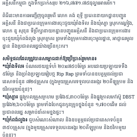
អគ្គិសនីកម្ពុជា ក្នុងទឹកប្រាក់សរុប ២១៦,៧៧១.៧៥ដុល្លារអាមេរិក។
ពិធីនេះមានការអញ្ជើញចូលរួមពី លោក គង់ ពុទ្ធី ប្រធាននាយកដ្ឋានបញ្ជូន
អគ្គិសនី និងជាប្រធានក្រុមការងារចុះជួយឃុំរាំងទិល និងឃុំស្យា ស្រុកកណ្តៀង,
លោក នូ សុខុន ទីប្រឹក្សានាយកដ្ឋានបញ្ជូនអគ្គិសនី និងជាប្រធានក្រុមការងារ
ចុះជួយឃុំកំពង់លួង ស្រុកក្រគរ ព្រមទាំងក្រុមការងារចុះមូលដ្ឋាន, អាជ្ញាធរមូល
ដ្ឋាន និងប្រជាពលរដ្ឋយ៉ាងច្រើនកុះករ។
សមិទ្ធផលដែលត្រូវបានសម្ពោធដាក់ឱ្យប្រើប្រាស់រួមមាន៖
*ឃុំរាំងទិល៖
ចំណតរថយន្តទំហំ ២០x៧៥០ម៉ែត្រ អបដោយប្រឡាយទទឹង
៥ម៉ែត្រ និងច្រាំងប្រឡាយរៀបថ្ម Rip Rap ព្រមទាំបានឧបត្ថម្ភដល់ប្រជា
នេសាទចំនួន ៧២៤គ្រួសារ (ក្នុងមួយគ្រួសារទទួលបានអង្ករ ២០គីឡូក្រាម និង
ថវិកាមួយចំនួន)។
*ឃុំស្យា៖
ផ្លូវក្រាលគ្រួសក្រហម ប្រវែង៥,៣០០ម៉ែត្រ និងផ្លូវក្រាលកៅស៊ូ DBST
ប្រវែង២,៦០០ម៉ែត្រ ព្រមទាំងចែកជូនកូនក្រូចថ្លុងចំនួន ១,៧០០ដើម ដល់
ប្រជាពលរដ្ឋ សម្រាប់ដាំតាមខ្នងផ្ទះ។
*ឃុំកំពង់លួង៖
ជួបសំណេះសំណាល និងឧបត្ថម្ភដល់ប្រជានេសាទចំនួន
៣៥០គ្រួសារ (ក្នុងមួយគ្រួសារទទួលបានអង្ករ ២០គីឡូក្រាម និងថវិកាមួយ
ចំនួន)។