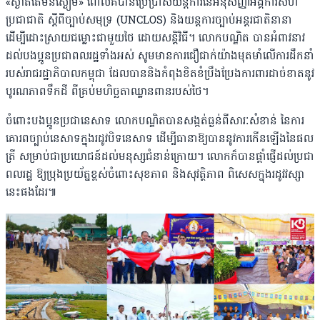
«ស្ងាត់តែមិនស្ងៀម» ពោលគឺបានប្រើប្រាស់យន្តការនៃអនុសញ្ញាអង្គការសហ
ប្រជាជាតិ ស្តីពីច្បាប់សមុទ្រ (UNCLOS) និងយន្តការច្បាប់អន្តរជាតិនានា
ដើម្បីដោះស្រាយជម្លោះជាមួយថៃ ដោយសន្តិវិធី។ លោកបណ្ឌិត បានអំពាវនាវ
ដល់បងប្អូនប្រជាពលរដ្ឋទាំងអស់ សូមមានការជឿជាក់យ៉ាងមុតមាំលើការដឹកនាំ
របស់រាជរដ្ឋាភិបាលកម្ពុជា ដែលបាននិងកំពុងខិតខំប្រឹងប្រែងការពារដាច់ខាតនូវ
បូរណភាពទឹកដី ពីគ្រប់មហិច្ឆតាឈ្លានពានរបស់ថៃ។
ចំពោះបងប្អូនប្រជានេសាទ លោកបណ្ឌិតបានសង្កត់ធ្ងន់ពីសារៈសំខាន់ នៃការ
គោរពច្បាប់នេសាទក្នុងរដូវបិទនេសាទ ដើម្បីធានាឱ្យបាននូវការកើនឡើងនៃផល
ត្រី សម្រាប់ជាប្រយោជន៍ដល់មនុស្សជំនាន់ក្រោយ។ លោកក៏បានផ្តាំផ្ញើដល់ប្រជា
ពលរដ្ឋ ឱ្យប្រុងប្រយ័ត្នខ្ពស់ចំពោះសុខភាព និងសុវត្ថិភាព ពិសេសក្នុងរដូវវស្សា
នេះផងដែរ៕