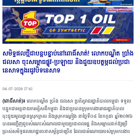
សមិទ្ធផលថ្មីជាបន្តបន្ទាប់នៅពោធិ៍សាត់! លោកបណ្ឌិត ប្រាំង
ជលសា ចុះសម្ពោធផ្លូវ-ប្រឡាយ និងជួយឧបត្ថម្ភដល់ប្រជា
នេសាទក្នុងរដូវបិទនេសាទ
04-07-2026 17:41
(ពោធិ៍សាត់)៖
លោកបណ្ឌិត ប្រាំង ជលសា ប្រតិភូរាជរដ្ឋាភិបាលកម្ពុជា ទទួល
បន្ទុកជាអគ្គនាយកអគ្គិសនីកម្ពុជា និងជាប្រធានក្រុមការងាររាជរដ្ឋាភិបាល
ចុះជួយមូលដ្ឋានស្រុកក្រគរ និងស្រុកកណ្តៀង នាថ្ងៃទី០៤ ខែកក្កដា ឆ្នាំ២០២៦
បានអញ្ជើញជួបសំណេះសំណាលជាមួយប្រជាពលរដ្ឋ និងសម្ពោធដាក់ឱ្យប្រើ
ប្រាស់សមិទ្ធផលហេដ្ឋារចនាសម្ព័ន្ធជាច្រើន ដែលជាអំណោយរបស់ក្រុមការងារ