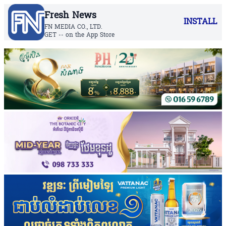
Fresh News
INSTALL
FN MEDIA CO., LTD.
GET -- on the App Store