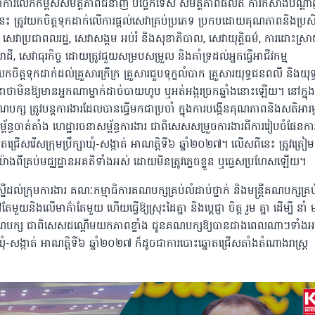
ាការលើកកម្ពស់សមត្ថភាពជំនាញ បច្ចេកទេស សមត្ថភាពផលិត ការកសាងបណ្ដា
មនេះ ត្រូវយកចិត្តទុកដាក់លើការផ្តល់សេវាគ្រប់ប្រភេទ ប្រកបដោយគុណភាពនិងប្រសិ
, សេវាប្រជាពលរដ្ឋ, សេវាសង្គម អប់រំ និងសុខាភិបាល, សេវាយុត្តិធម៌, ការដោះស្រ
ោដី, សេវាធុរកិច្ច ដោយត្រូវជួយសម្របសម្រួល និងគាំទ្រដល់អ្នកធ្វើអាជីវកម្ម
កចិត្តទុកដាក់ដល់គ្រួសារក្រីក្រ គ្រួសារជួបទុក្ខលំបាក គ្រួសារយុទ្ធជនពលី និងយុទ
ថាមិនឱ្យមានអ្នកណាម្នាក់ដាច់បាយហូប ឬអត់អង្ករច្រកឆ្នាំងនោះឡើយ។ នៅក្នុង
ក្ស ត្រូវបន្តការងារដែលបានធ្វើមកជាប្រចាំ ក្នុងការបង្កើនគុណភាពនិងសតិអារម
្ធចាត់តាំង ហេដ្ឋារចនាសម្ព័ន្ធការងារ ជាពិសេសសម្រួចការងារពីការរៀបចំផែនកា
រើសរើសក្រុមប្រឹក្សាឃុំ-សង្កាត់ អាណត្តិទី៦ ឆ្នាំ២០២៧។ លើសពីនេះ ត្រូវត្រៀម
ពីគ្រប់មជ្ឈដ្ឋានអគតិទាំងអស់ ដោយមិនត្រូវភ្លេចខ្លួន ឬធ្វេសប្រហែសឡើយ។
្នើដល់ក្រុមការងារ គណៈកម្មាធិការគណបក្សគ្រប់លំដាប់ថ្នាក់ និងមន្រ្តីគណបក្សគ្រប់
លដៅតែមួយនិងលើមាគ៌ាតែមួយ ហើយធ្វើឱ្យស្រុះដៃគ្នា និងប្តេជ្ញា ចិត្ត រួម គ្នា ដើម្បី នាំ
នគណបក្ស ជាពិសេសដណ្តើមយកភាពខ្លាំង ជូនគណបក្សឱ្យបានជាងពេលណាៗទាំងអ
សាឃុំ-សង្កាត់ អាណត្តិទី៦ ឆ្នាំ២០២៧ ក៏ដូចជាការបោះឆ្នោតជ្រើសតាំងតំណាងរាស្ត្រ