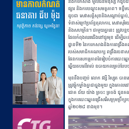
និងការកសាង មូលធនមនុស្ស ក៏ដូចជ
ផ្សារ និងការបណ្ដុះសមត្ថភាព។ ទន្ទឹ
ដូចជា សេវាសន្តិសុខនិងសណ្តាប់ធ្នាប់
ទំនាស់ក្រៅប្រព័ន្ធតុលាការ, សេវាសុរិយ
និងសហគ្រិន។ ជាមួយគ្នានេះ ត្រូវបន្តយ
ដែលកំពុងឈរជើងនៅជួរមុខ ដើម្បីធានា
ដ្ឋានទី២ នៃការកសាងនិងការពង្រឹងគណប
របស់សមាជិកគណបក្ស ពង្រឹងរចនាសម្ព័ន
ផែនការសកម្មភាពនៃរៀបចំការបោះឆ្នោតជ្
ឆ្លើយតបលើរាល់ ឧបាយកលគ្រប់បែបយ៉ាង
មុននឹងបញ្ចប់ លោក វង្សី វិស្សុត បានស
ត្រូវផ្តុំកម្លាំងគ្នាជាធ្លុងមួយ ក្នុងគោ
ជោគ ជ័យ យ៉ាង ត្រចះ ត្រចង់ ជូ
ក្នុងការបោះឆ្នោតជ្រើសរើសក្រុមប្រឹក្
ឆ្នាំ២០២៨ ខាងមុខ។