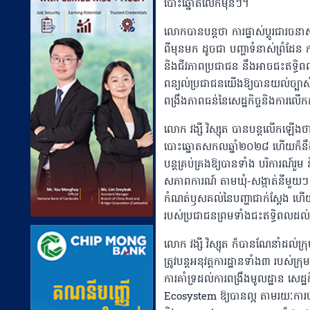
បោះឆ្នោតលើកមុនៗ។
លោកបានបន្តថា ការផ្លាស់ប្តូរជារចនាស
ពីមុនមក ដូចជា បញ្ហាទំនាស់ព្រំដែន កា
និងជីវភាពប្រជាជន នឹងអាចជះឥទ្ធិពលដ
ពន្យល់ប្រជាជនយើងឱ្យបានយល់ច្បាស់ល
ពង្រឹងភាពធន់នៃសេដ្ឋកិច្ចនិងការលើក
លោក វង្សី វិស្សុត បានបន្តលើកឡើងថា
បោះឆ្នោតសកលឆ្នាំ២០២៨ ហើយក៏នឹង
បន្តគ្រប់គ្រងឱ្យបានទាំង បរិការណ៍រួម
សភាពការណ៍ តាមឃុំ-សង្កាត់នីមួយៗ 
កំណត់ឫសគល់នៃបញ្ហាជាក់ស្ដែង ហើយដា
របស់ប្រជាជនព្រមទាំងជះឥទ្ធិពលដល
លោក វង្សី វិស្សុត ក៏បានណែនាំដល់ក្រុ
ត្រូវបន្តអនុវត្តការដ្ឋានទាំង៣ របស់ក
ការគាំទ្រដល់ការពង្រឹងមូលដ្ឋាន សេដ្
Ecosystem ឱ្យបានល្អ តាមរយៈការបន្តក