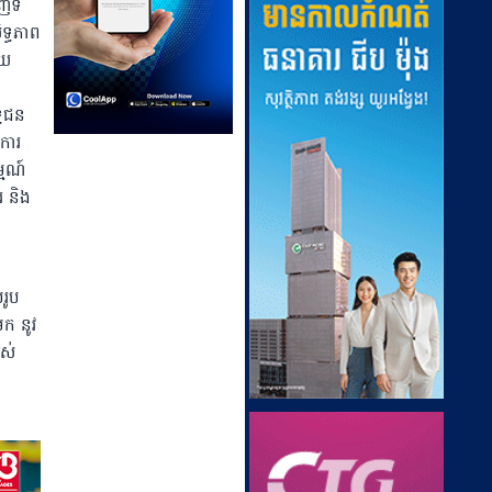
ញទី
ទ្ធភាព
ាយ
្ធជន
ការ
្មណ៍
រ និង
រូប
 មក នូវ
ស់