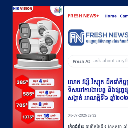
FRESH NEWS+
Home
Cam
សួរអ្វីៗគ្រប់យ៉ាងដែ
Fresh AI
លោក វង្សី វិស្សុត ដឹកនាំក
ទិសដៅការងារបន្ត និងផ្សព្វផ
សង្កាត់ អាណត្តិទី៦ ឆ្នាំ២០
04-07-2026 19:32
(កំពង់ធំ)៖
នាព្រឹកថ្ងៃទី៤ ខែកក្កដា 