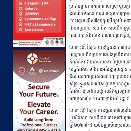
ប្រធានក្រុមការងារគណបក្សចុះមូលដ្ឋា
និងលើកទិសដៅការងារបន្តរបស់ក្រុមការ
បោះឆ្នោតជ្រើសរើសក្រុមប្រឹក្សាឃុំ
ជាអនុប្រធាន សមាជិក សមាជិកាក្រុមកា
គណបក្ស និងសាខាគណបក្សជាច្រើនរ
លោក វង្សី វិស្សុត បានថ្លែងនូវការកោ
បណ្តោយ និងក្រុមការងារខ្សែទទឹងតាមវិ
កំពង់ធំកំពុងមានចលនការ វិជ្ជមានទៅម
ខេត្តកំពង់ធំ ទាំងការអភិវឌ្ឍមូលដ្ឋ
និងបេសកកម្មរបស់គណបក្សប្រជាជនកម្ព
គាំទ្រ ក្នុងគោលដៅសម្រេចឱ្យបាននូវចក
កំពង់ធំ ឱ្យទៅជាបង្គោលនិងមូលដ្ឋានគ
មកហួសទៀត ទាំងគម្រោងអភិ វឌ្ឍ ន៍ 
លោក វង្សី វិស្សុត បានផ្តល់ការណែនាំដល់
ប្រសិទ្ធភាព ចាប់ពីពេលនេះតទៅ នូវផែន
ឆ្នាំ២០២៧ ដោយមិនត្រូវមើលស្រាលសភ