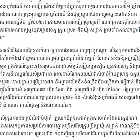
នខេត្តកំពង់ធំ បានអញ្ជើញដឹកនាំកិច្ចប្រជុំបូកសរុបលទ្ធផលការងារឆមាសទី១ ឆ្ន
ងារគណបក្សចុះមូលដ្ឋានខេត្តកំពង់ធំ និងផ្សព្វផ្សាយផែនការរួមឆ្ពោះទៅកាន់ការ
-សង្កាត់ អាណត្តិទី៦ ឆ្នាំ២០២៧ ដោយមានការអញ្ជើញចូលរួមពី លោកអ្នកឧកញ៉ាលោក
រងារគណបក្សចុះមូលដ្ឋានខេត្ត ក្រុង-ស្រុក និងឃុំ-សង្កាត់ ព្រមទាំងគណៈកម្មាធ
ូប។
តសរសើរនិងវាយតម្លៃខ្ពស់ចំពោះក្រុមការងារគណបក្សចុះមូលដ្ឋាន ទាំងក្រុមការងារខ្
ស័យទាំង៨ ក៏ដូចជាគណបក្សមូលដ្ឋានគ្រប់លំដាប់ថ្នាក់ ដែលបានខិតខំរួមគ្នាធ្វើឱ្យ
ុខ ក្នុងដំណើរឆ្ពោះទៅសម្រេចបាននូវសមិទ្ធផលថ្មីបន្ថែមទៀត ជូនដល់ខេត្ត និងប
ាន ទាំងសតិអារម្មណ៍របស់ប្រជាជន ដែលជាចំណែកមួយយ៉ាងសំខាន់នៃបុព្វហេតុ ឧត្តម
ុជា ដោយម្ខាងបម្រើប្រជាជន និងម្ខាងទៀតខិតខំពង្រឹងនិងពង្រីកការជឿជាក់ និ
្ខុវិស័យរបស់ សម្ដេចតេជោ ហ៊ុន សែន និង សម្តេចធិបតី ហ៊ុន ម៉ាណែត «ប្រែក្លាយខ
ាំទ្រដ៏រឹងមាំរបស់គណបក្សប្រជាជនកម្ពុជា» និង «លែងឱ្យខេត្តកំពង់ធំ ជាខេត្តទៅ
វិ និ យោគ ពាណិជ្ជកម្ម និងទេសចរណ៍»។
ក្រុមការងារគ្រប់លំដាប់ថ្នាក់ ត្រូវយកចិត្តទុកដាក់ក្នុងការចាត់តាំងអនុវត្តឱ្យមាន
ការសកម្មភាពសម្រាប់ការបោះឆ្នោតជ្រើសរើសក្រុមប្រឹក្សាឃុំ-សង្កាត់ អាណត្តិទី៦
ាពការណ៍នោះទេ ព្រោះយើង កំពុងស្ថិតក្នុងបរិការណ៍ដែលខុសពីបរិការណ៍នៃការ