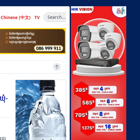
Search...
Chinese (中文)
TV
ឃុំ-
ិងជា