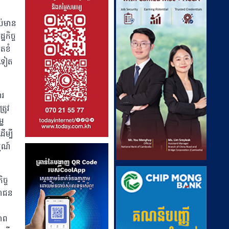
ាប់មាន
ឋកិច្ច
ិតខំ
ងទៀត
ារ
រូវ
លៃ
ម្បី
្មណ៍
ច្ច
រជាជន
ភាព