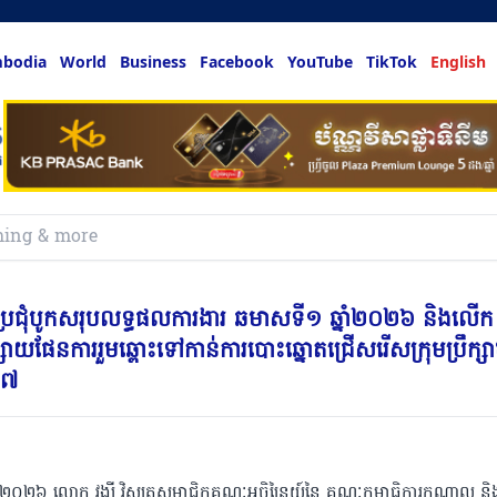
bodia
World
Business
Facebook
YouTube
TikTok
English
លអ្នកចង់ដឹង
ិច្ចប្រជុំបូកសរុបលទ្ធផលការងារ ឆមាសទី១ ឆ្នាំ២០២៦ និងលើក
្សាយផែនការរួមឆ្ពោះទៅកាន់ការបោះឆ្នោតជ្រើសរើសក្រុមប្រឹក្សា
២៧
ឆ្នាំ២០២៦ លោក វង្សី វិស្សុតសមាជិកគណៈអចិន្ត្រៃយ៍នៃ គណៈកម្មាធិការកណ្ដាល ន