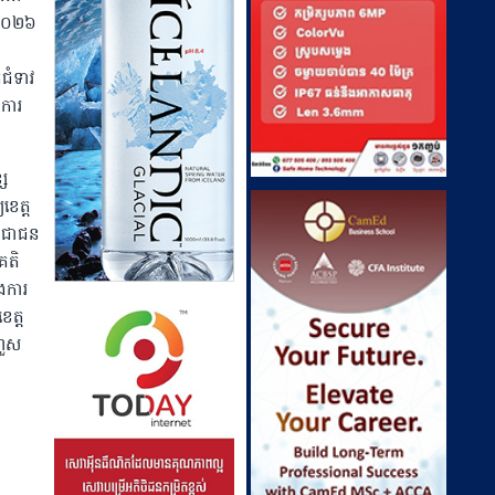
ាំ២០២៦
ជំទាវ
ិការ
សែ
ខេត្ត
្រជាជន
គតិ
ងការ
េត្ត
ហួស