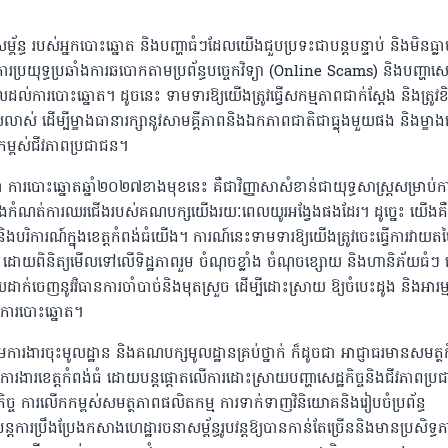
ម្ព័ន្ធ របស់អ្នកបោះឆ្នោត និងបញ្ហាធំៗដែលយើងជួបប្រទះជាបន្តបន្ទាប់ និងមិនធ្ល
រប្រយុទ្ធប្រឆាំងការឆបោកតាមប្រព័ន្ធបច្ចេកវិទ្យា (Online Scams) និងបញ្ហាសេដ្
ល់ការបោះឆ្នោត។ ដូចនេះ ទាមទារឱ្យយើងត្រូវធ្វើសកម្មភាពជាក់ស្តែង និងត្រូវខ
ាស់ ដើម្បីម្ខាងធានារក្សានូវសាមគ្គីភាពនិងឯកភាពជាតិជាធ្លុងមួយផង និងម្ខា
កម្ពស់ជីវភាពប្រជាជន។
 ការបោះឆ្នោតឆ្នាំ២០២៧ខាងមុខនេះ គឺជាវិញ្ញាសាសំខាន់ជាយុទ្ធសាស្ត្រសម្រាប់ក
កំណត់ការឈរជើងរបស់គណបក្សយើងរយៈពេលយូរអង្វែងផងដែរ។ ដូច្នេះ យើងគឺត្
 និងបរិការណ៍ក្នុងខេត្តកំពង់ធំយើង។ ការណ៍នេះទាមទារឱ្យយើងត្រូវចេះធ្វើការវាយតម្
ដោយពិនិត្យមើលទៅលើទិដ្ឋភាពរួម ចំណុចខ្លាំង ចំណុចខ្សោយ និងហានិភ័យធំៗ ដើ
ក់ចេញនូវវិធានការចាំបាច់និងមុតស្រួច ដើម្បីដោះស្រាយ ឱ្យចំបេះដូង និងអារម
់ការបោះឆ្នោត។
មការងារចុះមូលដ្ឋាន និងគណបក្សមូលដ្ឋានគ្រប់ថ្នាក់ ក៏ដូចជា អាជ្ញាធរមានសមត្ថកិ
្រុមការងារខេត្តកំពង់ធំ ដោយបន្តផ្ដោតលើការដោះស្រាយបញ្ហាសេដ្ឋកិច្ចនិងជីវភាពប្
ឋកិច្ច ការលើកកម្ពស់សមត្ថភាពផលិតកម្ម ការទាក់ទាញវិនិយោគនិងរៀបចំប្រព័ន្ធ
ារប្រឹងប្រែងកសាងហេដ្ឋារចនាសម្ព័ន្ធរូបវន្តឱ្យបានកាន់តែច្រើននិងមានប្រសិទ្ធ